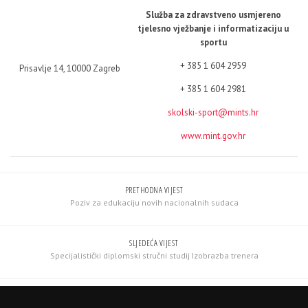
Služba za zdravstveno usmjereno
tjelesno vježbanje i informatizaciju u
sportu
+ 385 1 604 2959
Prisavlje 14, 10000 Zagreb
+ 385 1 604 2981
skolski-sport@mints.hr
www.mint.gov.hr
PRETHODNA VIJEST
Poziv za edukaciju novih nacionalnih sudaca
SLJEDEĆA VIJEST
Specijalistički diplomski stručni studij Izobrazba trenera