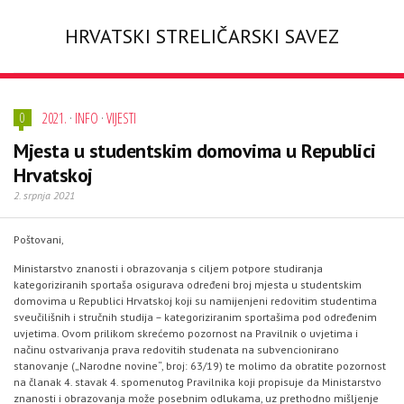
HRVATSKI STRELIČARSKI SAVEZ
2021.
·
INFO
·
VIJESTI
0
Mjesta u studentskim domovima u Republici
Hrvatskoj
2. srpnja 2021
Poštovani,
Ministarstvo znanosti i obrazovanja s ciljem potpore studiranja
kategoriziranih sportaša osigurava određeni broj mjesta u studentskim
domovima u Republici Hrvatskoj koji su namijenjeni redovitim studentima
sveučilišnih i stručnih studija – kategoriziranim sportašima pod određenim
uvjetima. Ovom prilikom skrećemo pozornost na Pravilnik o uvjetima i
načinu ostvarivanja prava redovitih studenata na subvencionirano
stanovanje („Narodne novine“, broj: 63/19) te molimo da obratite pozornost
na članak 4. stavak 4. spomenutog Pravilnika koji propisuje da Ministarstvo
znanosti i obrazovanja može posebnim odlukama, uz prethodno mišljenje