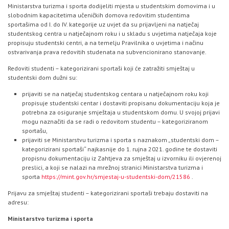
Ministarstva turizma i sporta dodijeliti mjesta u studentskim domovima i u
slobodnim kapacitetima učeničkih domova redovitim studentima
sportašima od I. do IV. kategorije uz uvjet da su prijavljeni na natječaj
studentskog centra u natječajnom roku i u skladu s uvjetima natječaja koje
propisuju studentski centri, a na temelju Pravilnika o uvjetima i načinu
ostvarivanja prava redovitih studenata na subvencionirano stanovanje.
Redoviti studenti – kategorizirani sportaši koji će zatražiti smještaj u
studentski dom dužni su:
prijaviti se na natječaj studentskog centara u natječajnom roku koji
propisuje studentski centar i dostaviti propisanu dokumentaciju koja je
potrebna za osiguranje smještaja u studentskom domu. U svojoj prijavi
mogu naznačiti da se radi o redovitom studentu – kategoriziranom
sportašu,
prijaviti se Ministarstvu turizma i sporta s naznakom „studentski dom –
kategorizirani sportaši“ najkasnije do 1. rujna 2021. godine te dostaviti
propisnu dokumentaciju iz Zahtjeva za smještaj u izvorniku ili ovjerenoj
preslici, a koji se nalazi na mrežnoj stranici Ministarstva turizma i
sporta
https://mint.gov.hr/smjestaj-u-studentski-dom/21586
.
Prijavu za smještaj studenti – kategorizirani sportaši trebaju dostaviti na
adresu:
Ministarstvo turizma i sporta