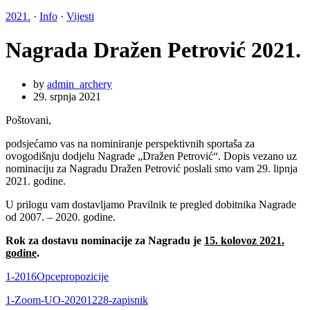
2021.
·
Info
·
Vijesti
Nagrada Dražen Petrović 2021.
by
admin_archery
29. srpnja 2021
Poštovani,
podsjećamo vas na nominiranje perspektivnih sportaša za
ovogodišnju dodjelu Nagrade „Dražen Petrović“. Dopis vezano uz
nominaciju za Nagradu Dražen Petrović poslali smo vam 29. lipnja
2021. godine.
U prilogu vam dostavljamo Pravilnik te pregled dobitnika Nagrade
od 2007. – 2020. godine.
Rok za dostavu nominacije za Nagradu je
15. kolovoz 2021.
godine
.
1-2016Opcepropozicije
1-Zoom-UO-20201228-zapisnik