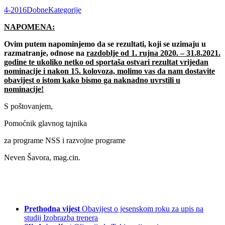
4-2016DobneKategorije
NAPOMENA:
Ovim putem napominjemo da se rezultati, koji se uzimaju u
razmatranje, odnose na
razdoblje od 1. rujna 2020. – 31.8.2021.
godine te ukoliko netko od sportaša ostvari rezultat vrijedan
nominacije i nakon 15. kolovoza, molimo vas da nam dostavite
obavijest o istom kako bismo ga naknadno uvrstili u
nominacije!
S poštovanjem,
Pomoćnik glavnog tajnika
za programe NSS i razvojne programe
Neven Šavora, mag.cin.
Prethodna vijest
Obavijest o jesenskom roku za upis na
studij Izobrazba trenera