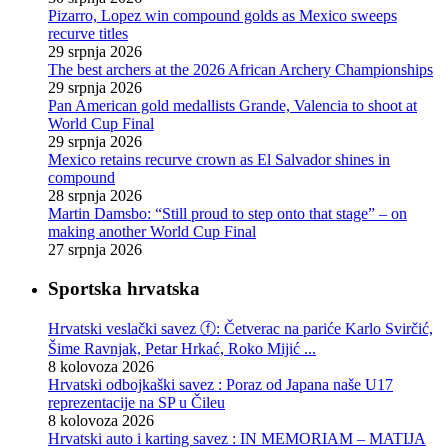
Pizarro, Lopez win compound golds as Mexico sweeps
recurve titles
29 srpnja 2026
The best archers at the 2026 African Archery Championships
29 srpnja 2026
Pan American gold medallists Grande, Valencia to shoot at
World Cup Final
29 srpnja 2026
Mexico retains recurve crown as El Salvador shines in
compound
28 srpnja 2026
Martin Damsbo: “Still proud to step onto that stage” – on
making another World Cup Final
27 srpnja 2026
Sportska hrvatska
Hrvatski veslački savez ⓕ: Četverac na pariće Karlo Svirčić,
Šime Ravnjak, Petar Hrkać, Roko Mijić ...
8 kolovoza 2026
Hrvatski odbojkaški savez : Poraz od Japana naše U17
reprezentacije na SP u Čileu
8 kolovoza 2026
Hrvatski auto i karting savez : IN MEMORIAM – MATIJA