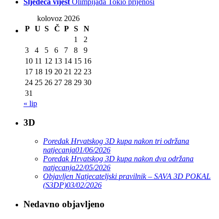
Sljedeća vijest
Olimpijada Tokio prijenosi
kolovoz 2026
P
U
S
Č
P
S
N
1
2
3
4
5
6
7
8
9
10
11
12
13
14
15
16
17
18
19
20
21
22
23
24
25
26
27
28
29
30
31
« lip
3D
Poredak Hrvatskog 3D kupa nakon tri održana
natjecanja
01/06/2026
Poredak Hrvatskog 3D kupa nakon dva održana
natjecanja
22/05/2026
Objavljen Natjecateljski pravilnik – SAVA 3D POKAL
(S3DP)
03/02/2026
Nedavno objavljeno