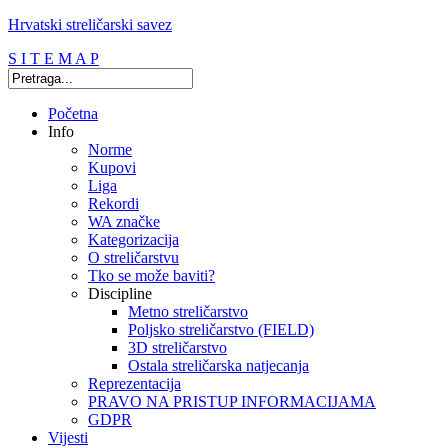
Hrvatski streličarski savez
S I T E M A P
Početna
Info
Norme
Kupovi
Liga
Rekordi
WA značke
Kategorizacija
O streličarstvu
Tko se može baviti?
Discipline
Metno streličarstvo
Poljsko streličarstvo (FIELD)
3D streličarstvo
Ostala streličarska natjecanja
Reprezentacija
PRAVO NA PRISTUP INFORMACIJAMA
GDPR
Vijesti