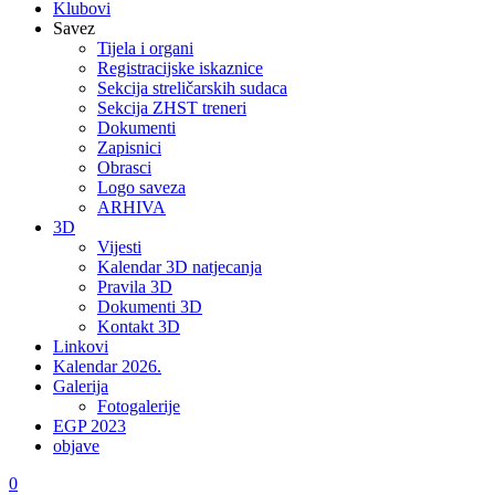
Klubovi
Savez
Tijela i organi
Registracijske iskaznice
Sekcija streličarskih sudaca
Sekcija ZHST treneri
Dokumenti
Zapisnici
Obrasci
Logo saveza
ARHIVA
3D
Vijesti
Kalendar 3D natjecanja
Pravila 3D
Dokumenti 3D
Kontakt 3D
Linkovi
Kalendar 2026.
Galerija
Fotogalerije
EGP 2023
objave
0