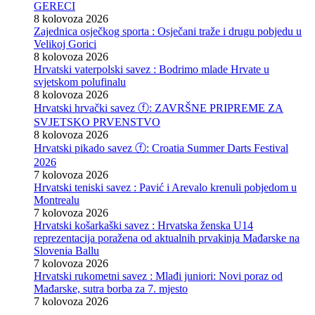
GERECI
8 kolovoza 2026
Zajednica osječkog sporta : Osječani traže i drugu pobjedu u
Velikoj Gorici
8 kolovoza 2026
Hrvatski vaterpolski savez : Bodrimo mlade Hrvate u
svjetskom polufinalu
8 kolovoza 2026
Hrvatski hrvački savez ⓕ: ZAVRŠNE PRIPREME ZA
SVJETSKO PRVENSTVO
8 kolovoza 2026
Hrvatski pikado savez ⓕ: Croatia Summer Darts Festival
2026
7 kolovoza 2026
Hrvatski teniski savez : Pavić i Arevalo krenuli pobjedom u
Montrealu
7 kolovoza 2026
Hrvatski košarkaški savez : Hrvatska ženska U14
reprezentacija poražena od aktualnih prvakinja Mađarske na
Slovenia Ballu
7 kolovoza 2026
Hrvatski rukometni savez : Mlađi juniori: Novi poraz od
Mađarske, sutra borba za 7. mjesto
7 kolovoza 2026