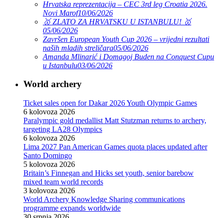
Hrvatska reprezentacija – CEC 3rd leg Croatia 2026.
Novi Marof
10/06/2026
🥇 ZLATO ZA HRVATSKU U ISTANBULU! 🥇
05/06/2026
Završen European Youth Cup 2026 – vrijedni rezultati
naših mladih streličara
05/06/2026
Amanda Mlinarić i Domagoj Buden na Conquest Cupu
u Istanbulu
03/06/2026
World archery
Ticket sales open for Dakar 2026 Youth Olympic Games
6 kolovoza 2026
Paralympic gold medallist Matt Stutzman returns to archery,
targeting LA28 Olympics
6 kolovoza 2026
Lima 2027 Pan American Games quota places updated after
Santo Domingo
5 kolovoza 2026
Britain’s Finnegan and Hicks set youth, senior barebow
mixed team world records
3 kolovoza 2026
World Archery Knowledge Sharing communications
programme expands worldwide
30 srpnja 2026