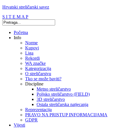
Hrvatski streličarski savez
S I T E M A P
Početna
Info
Norme
Kupovi
Liga
Rekordi
WA značke
Kategorizacija
O streličarstvu
Tko se može baviti?
Discipline
Metno streličarstvo
Poljsko streličarstvo (FIELD)
3D streličarstvo
Ostala streličarska natjecanja
Reprezentacija
PRAVO NA PRISTUP INFORMACIJAMA
GDPR
Vijesti