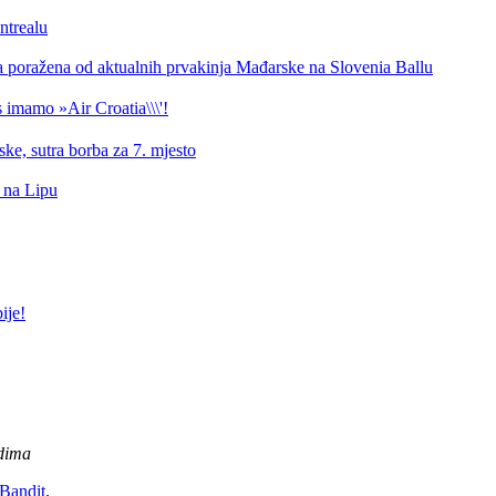
ntrealu
a poražena od aktualnih prvakinja Mađarske na Slovenia Ballu
 imamo »Air Croatia\\\'!
ke, sutra borba za 7. mjesto
d na Lipu
ije!
edima
andit
.