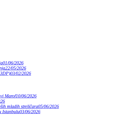
ja
01/06/2026
nja
22/05/2026
(S3DP)
03/02/2026
ovi Marof
10/06/2026
026
ših mladih streličara
05/06/2026
 Istanbulu
03/06/2026