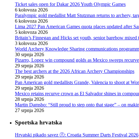
Ticket sales open for Dakar 2026 Youth Olympic Games
6 kolovoza 2026
Paralympic gold medallist Matt Stutzman returns to archery, t
6 kolovoza 2026
Lima 2027 Pan American Games quota places updated after S
5 kolovoza 2026
Britain’s Finnegan and Hicks set youth, senior barebow mixed 
3 kolovoza 2026
World Archery Knowledge Sharing communications programm
30 srpnja 2026
Pizarro, Lopez win compound golds as Mexico sweeps recurve t
29 srpnja 2026
The best archers at the 2026 African Archery Championships
29 srpnja 2026
Pan American gold medallists Grande, Valencia to shoot at Wo
29 srpnja 2026
Mexico retains recurve crown as El Salvador shines in compou
28 srpnja 2026
Martin Damsbo: “Still proud to step onto that stage” – on mak
27 srpnja 2026
Sportska hrvatska
Hrvatski pikado savez ⓕ: Croatia Summer Darts Festival 2026