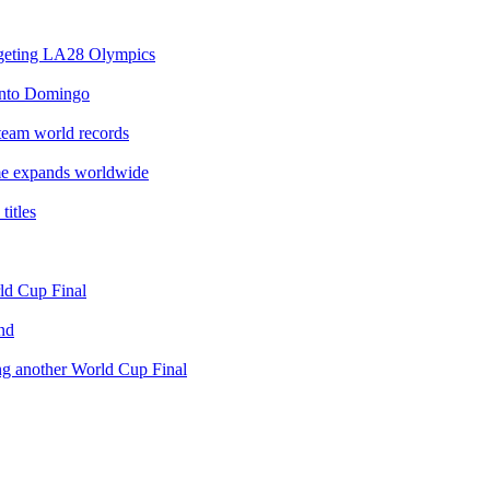
argeting LA28 Olympics
anto Domingo
team world records
e expands worldwide
itles
rld Cup Final
nd
ing another World Cup Final