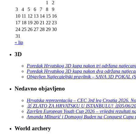
1
2
3
4
5
6
7
8
9
10
11
12
13
14
15
16
17
18
19
20
21
22
23
24
25
26
27
28
29
30
31
« lip
3D
Poredak Hrvatskog 3D kupa nakon tri održana natjecan
Poredak Hrvatskog 3D kupa nakon dva održana natjeca
Objavljen Natjecateljski pravilnik – SAVA 3D POKAL 
Nedavno objavljeno
Hrvatska reprezentacija – CEC 3rd leg Croatia 2026. N
🥇 ZLATO ZA HRVATSKU U ISTANBULU! 🥇
05/06/2
Završen European Youth Cup 2026 – vrijedni rezultati na
Amanda Mlinarić i Domagoj Buden na Conquest Cupu u
World archery