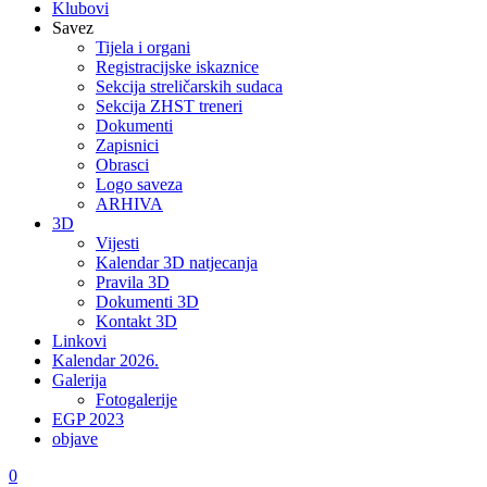
Klubovi
Savez
Tijela i organi
Registracijske iskaznice
Sekcija streličarskih sudaca
Sekcija ZHST treneri
Dokumenti
Zapisnici
Obrasci
Logo saveza
ARHIVA
3D
Vijesti
Kalendar 3D natjecanja
Pravila 3D
Dokumenti 3D
Kontakt 3D
Linkovi
Kalendar 2026.
Galerija
Fotogalerije
EGP 2023
objave
0