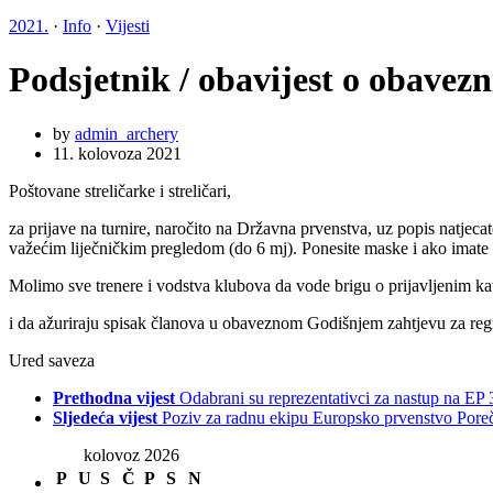
2021.
·
Info
·
Vijesti
Podsjetnik / obavijest o obavez
by
admin_archery
11. kolovoza 2021
Poštovane streličarke i streličari,
za prijave na turnire, naročito na Državna prvenstva, uz popis natjecat
važećim liječničkim pregledom (do 6 mj). Ponesite maske i ako imate 
Molimo sve trenere i vodstva klubova da vode brigu o prijavljenim kat
i da ažuriraju spisak članova u obaveznom Godišnjem zahtjevu za regis
Ured saveza
Prethodna vijest
Odabrani su reprezentativci za nastup na EP
Sljedeća vijest
Poziv za radnu ekipu Europsko prvenstvo Pore
kolovoz 2026
P
U
S
Č
P
S
N