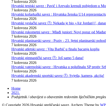
7 kolovoza 2026
Hrvatski teniski savez : Pavić i Arevalo krenuli pobjedom u Mo
7 kolovoza 2026
Hrvatski košarkaški savez : Hrvatska ženska U14 reprezentacij
7 kolovoza 2026
Hrvatski veslački savez ⓕ: Nekada je bio »Air Jordan\\\', danas
7 kolovoza 2026
Hrvatski rukometni savez : Mlađi juniori: Novi poraz od Mađars
7 kolovoza 2026
Hrvatski planinarski savez : Poziv - 23. ljetni planinarski poho
7 kolovoza 2026
Hrvatski atletski savez : Vita Barbić u finalu bacanja koplja
7 kolovoza 2026
Hrvatski gimnastički savez ⓕ: Još samo 5 dana!
7 kolovoza 2026
Hrvatski vaterpolski savez : Hrvatska u polufinalu SP protiv Srb
7 kolovoza 2026
Hrvatski akademski sportski savez ⓕ: Svjetla, kamera, akcija!
7 kolovoza 2026
Home
2021.
Podsjetnik / obavijest o obaveznim redovnim liječničkim pregl
© Copyright 2026 Hrvatski streličarski savez.
Archery Theme by
WPB