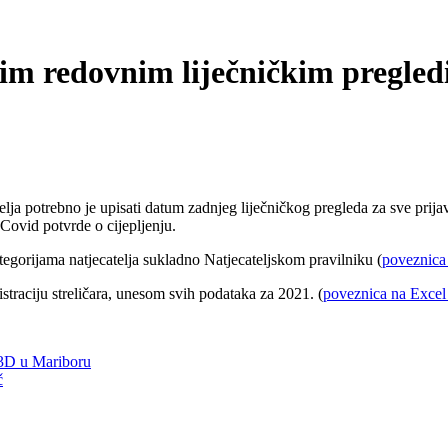
nim redovnim liječničkim pregle
elja potrebno je upisati datum zadnjeg liječničkog pregleda za sve prijav
Covid potvrde o cijepljenju.
egorijama natjecatelja sukladno Natjecateljskom pravilniku (
poveznica 
traciju streličara, unesom svih podataka za 2021. (
poveznica na Excel 
 3D u Mariboru
č