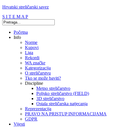
Hrvatski streličarski savez
S I T E M A P
Početna
Info
Norme
Kupovi
Liga
Rekordi
WA značke
Kategorizacija
O streličarstvu
Tko se može baviti?
Discipline
Metno streličarstvo
Poljsko streličarstvo (FIELD)
3D streličarstvo
Ostala streličarska natjecanja
Reprezentacija
PRAVO NA PRISTUP INFORMACIJAMA
GDPR
Vijesti