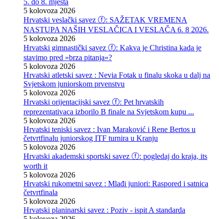
5. do 8. mjesta
5 kolovoza 2026
Hrvatski veslački savez ⓕ: SAŽETAK VREMENA
NASTUPA NAŠIH VESLAČICA I VESLAČA 6. 8 2026.
5 kolovoza 2026
Hrvatski gimnastički savez ⓕ: Kakva je Christina kada je
stavimo pred »brza pitanja«?
5 kolovoza 2026
Hrvatski atletski savez : Nevia Fotak u finalu skoka u dalj na
Svjetskom juniorskom prvenstvu
5 kolovoza 2026
Hrvatski orijentacijski savez ⓕ: Pet hrvatskih
reprezentativaca izborilo B finale na Svjetskom kupu ...
5 kolovoza 2026
Hrvatski teniski savez : Ivan Maraković i Rene Bertos u
četvrtfinalu juniorskog ITF turnira u Kranju
5 kolovoza 2026
Hrvatski akademski sportski savez ⓕ: pogledaj do kraja, its
worth it
5 kolovoza 2026
Hrvatski rukometni savez : Mlađi juniori: Raspored i satnica
četvrtfinala
5 kolovoza 2026
Hrvatski planinarski savez : Poziv - ispit A standarda
5 kolovoza 2026