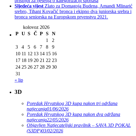
pristojbi za rješenja o kategorizaciji sportaša
Sljedeća vijest
Zlato za Domagoja Budena, Amandi Mlinarić
srebro, Tihani Kovačić bronca i ekipno dva juniorska srebra i
bronca seniorska na Europskom prvenstvu 2021.
kolovoz 2026
P
U
S
Č
P
S
N
1
2
3
4
5
6
7
8
9
10
11
12
13
14
15
16
17
18
19
20
21
22
23
24
25
26
27
28
29
30
31
« lip
3D
Poredak Hrvatskog 3D kupa nakon tri održana
natjecanja
01/06/2026
Poredak Hrvatskog 3D kupa nakon dva održana
natjecanja
22/05/2026
Objavljen Natjecateljski pravilnik – SAVA 3D POKAL
(S3DP)
03/02/2026