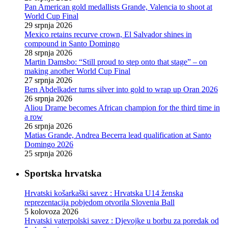
Pan American gold medallists Grande, Valencia to shoot at
World Cup Final
29 srpnja 2026
Mexico retains recurve crown, El Salvador shines in
compound in Santo Domingo
28 srpnja 2026
Martin Damsbo: “Still proud to step onto that stage” – on
making another World Cup Final
27 srpnja 2026
Ben Abdelkader turns silver into gold to wrap up Oran 2026
26 srpnja 2026
Aliou Drame becomes African champion for the third time in
a row
26 srpnja 2026
Matias Grande, Andrea Becerra lead qualification at Santo
Domingo 2026
25 srpnja 2026
Sportska hrvatska
Hrvatski košarkaški savez : Hrvatska U14 ženska
reprezentacija pobjedom otvorila Slovenia Ball
5 kolovoza 2026
Hrvatski vaterpolski savez : Djevojke u borbu za poredak od