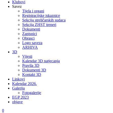
Klubovi
Savez
Tijela i organi
Registracijske iskaznice
Sekcija streličarskih sudaca
Sekcija ZHST treneri
Dokumenti
Zapisnici
Obrasci
Logo saveza
ARHIVA
3D
Vijesti
Kalendar 3D natjecanja
Pravila 3D
Dokumenti 3D
Kontakt 3D
Linkovi
Kalendar 2026.
Galerija
Fotogalerije
EGP 2023
objave
0