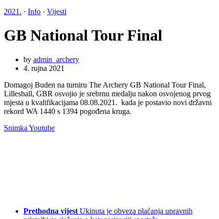
2021.
·
Info
·
Vijesti
GB National Tour Final
by
admin_archery
4. rujna 2021
Domagoj Buden na turniru The Archery GB National Tour Final,
Lilleshall, GBR osvojio je srebrnu medalju nakon osvojenog prvog
mjesta u kvalifikacijama 08.08.2021. kada je postavio novi državni
rekord WA 1440 s 1394 pogođena kruga.
Snimka Youtube
Prethodna vijest
Ukinuta je obveza plaćanja upravnih