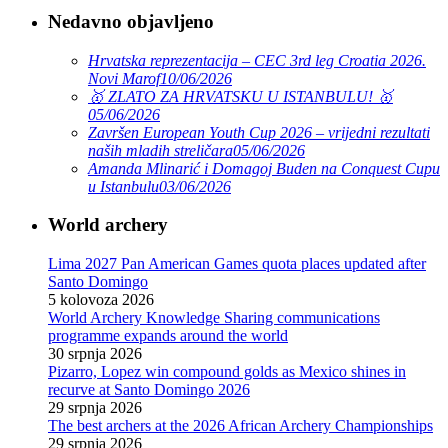
Nedavno objavljeno
Hrvatska reprezentacija – CEC 3rd leg Croatia 2026.
Novi Marof
10/06/2026
🥇 ZLATO ZA HRVATSKU U ISTANBULU! 🥇
05/06/2026
Završen European Youth Cup 2026 – vrijedni rezultati
naših mladih streličara
05/06/2026
Amanda Mlinarić i Domagoj Buden na Conquest Cupu
u Istanbulu
03/06/2026
World archery
Lima 2027 Pan American Games quota places updated after
Santo Domingo
5 kolovoza 2026
World Archery Knowledge Sharing communications
programme expands around the world
30 srpnja 2026
Pizarro, Lopez win compound golds as Mexico shines in
recurve at Santo Domingo 2026
29 srpnja 2026
The best archers at the 2026 African Archery Championships
29 srpnja 2026