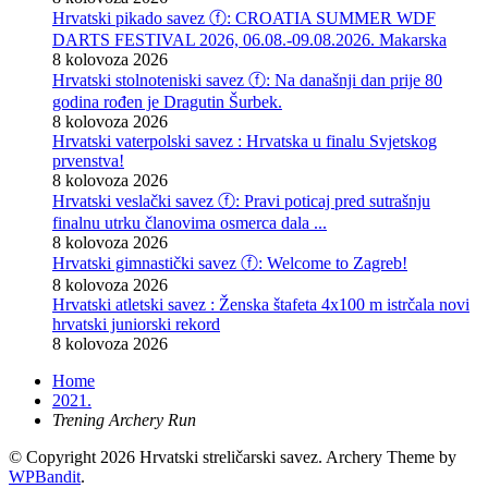
Hrvatski pikado savez ⓕ: CROATIA SUMMER WDF
DARTS FESTIVAL 2026, 06.08.-09.08.2026. Makarska
8 kolovoza 2026
Hrvatski stolnoteniski savez ⓕ: Na današnji dan prije 80
godina rođen je Dragutin Šurbek.
8 kolovoza 2026
Hrvatski vaterpolski savez : Hrvatska u finalu Svjetskog
prvenstva!
8 kolovoza 2026
Hrvatski veslački savez ⓕ: Pravi poticaj pred sutrašnju
finalnu utrku članovima osmerca dala ...
8 kolovoza 2026
Hrvatski gimnastički savez ⓕ: Welcome to Zagreb!
8 kolovoza 2026
Hrvatski atletski savez : Ženska štafeta 4x100 m istrčala novi
hrvatski juniorski rekord
8 kolovoza 2026
Home
2021.
Trening Archery Run
© Copyright 2026 Hrvatski streličarski savez.
Archery Theme by
WPBandit
.