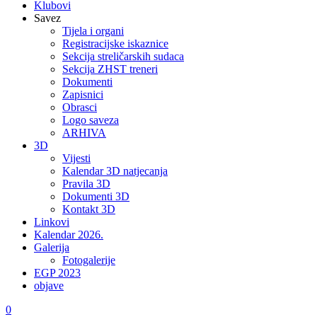
Klubovi
Savez
Tijela i organi
Registracijske iskaznice
Sekcija streličarskih sudaca
Sekcija ZHST treneri
Dokumenti
Zapisnici
Obrasci
Logo saveza
ARHIVA
3D
Vijesti
Kalendar 3D natjecanja
Pravila 3D
Dokumenti 3D
Kontakt 3D
Linkovi
Kalendar 2026.
Galerija
Fotogalerije
EGP 2023
objave
0