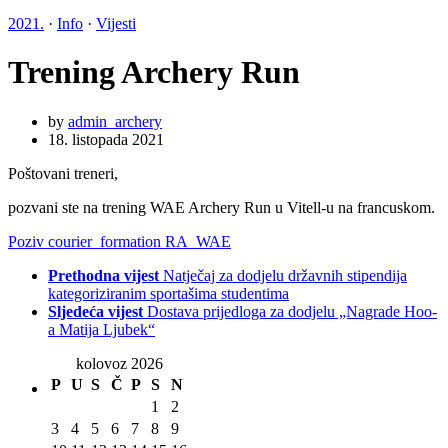
2021.
·
Info
·
Vijesti
Trening Archery Run
by
admin_archery
18. listopada 2021
Poštovani treneri,
pozvani ste na trening WAE Archery Run u Vitell-u na francuskom.
Poziv courier_formation RA_WAE
Prethodna vijest
Natječaj za dodjelu državnih stipendija
kategoriziranim sportašima studentima
Sljedeća vijest
Dostava prijedloga za dodjelu „Nagrade Hoo-
a Matija Ljubek“
kolovoz 2026
P
U
S
Č
P
S
N
1
2
3
4
5
6
7
8
9