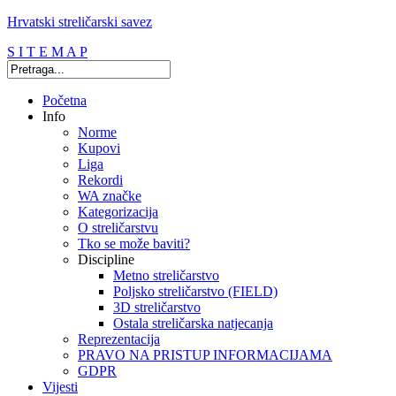
Hrvatski streličarski savez
S I T E M A P
Početna
Info
Norme
Kupovi
Liga
Rekordi
WA značke
Kategorizacija
O streličarstvu
Tko se može baviti?
Discipline
Metno streličarstvo
Poljsko streličarstvo (FIELD)
3D streličarstvo
Ostala streličarska natjecanja
Reprezentacija
PRAVO NA PRISTUP INFORMACIJAMA
GDPR
Vijesti