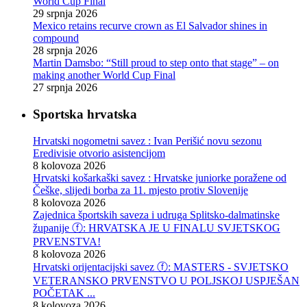
World Cup Final
29 srpnja 2026
Mexico retains recurve crown as El Salvador shines in
compound
28 srpnja 2026
Martin Damsbo: “Still proud to step onto that stage” – on
making another World Cup Final
27 srpnja 2026
Sportska hrvatska
Hrvatski nogometni savez : Ivan Perišić novu sezonu
Eredivisie otvorio asistencijom
8 kolovoza 2026
Hrvatski košarkaški savez : Hrvatske juniorke poražene od
Češke, slijedi borba za 11. mjesto protiv Slovenije
8 kolovoza 2026
Zajednica športskih saveza i udruga Splitsko-dalmatinske
županije ⓕ: HRVATSKA JE U FINALU SVJETSKOG
PRVENSTVA!
8 kolovoza 2026
Hrvatski orijentacijski savez ⓕ: MASTERS - SVJETSKO
VETERANSKO PRVENSTVO U POLJSKOJ USPJEŠAN
POČETAK ...
8 kolovoza 2026