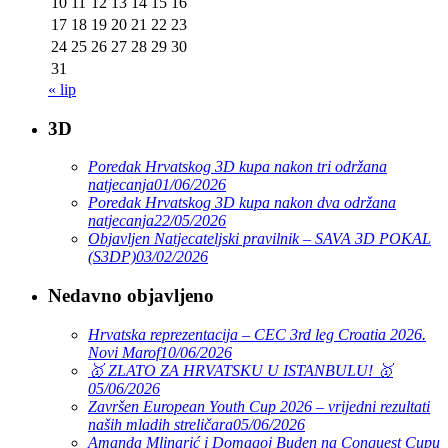
10
11
12
13
14
15
16
17
18
19
20
21
22
23
24
25
26
27
28
29
30
31
« lip
3D
Poredak Hrvatskog 3D kupa nakon tri održana
natjecanja
01/06/2026
Poredak Hrvatskog 3D kupa nakon dva održana
natjecanja
22/05/2026
Objavljen Natjecateljski pravilnik – SAVA 3D POKAL
(S3DP)
03/02/2026
Nedavno objavljeno
Hrvatska reprezentacija – CEC 3rd leg Croatia 2026.
Novi Marof
10/06/2026
🥇 ZLATO ZA HRVATSKU U ISTANBULU! 🥇
05/06/2026
Završen European Youth Cup 2026 – vrijedni rezultati
naših mladih streličara
05/06/2026
Amanda Mlinarić i Domagoj Buden na Conquest Cupu