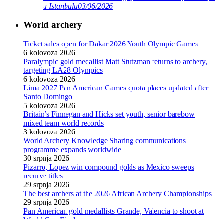
u Istanbulu
03/06/2026
World archery
Ticket sales open for Dakar 2026 Youth Olympic Games
6 kolovoza 2026
Paralympic gold medallist Matt Stutzman returns to archery,
targeting LA28 Olympics
6 kolovoza 2026
Lima 2027 Pan American Games quota places updated after
Santo Domingo
5 kolovoza 2026
Britain’s Finnegan and Hicks set youth, senior barebow
mixed team world records
3 kolovoza 2026
World Archery Knowledge Sharing communications
programme expands worldwide
30 srpnja 2026
Pizarro, Lopez win compound golds as Mexico sweeps
recurve titles
29 srpnja 2026
The best archers at the 2026 African Archery Championships
29 srpnja 2026
Pan American gold medallists Grande, Valencia to shoot at