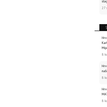
sta
27 
Hrv
Kar
Miji
8 k
Hrv
naš
8 k
Hrv
MAT
8 k