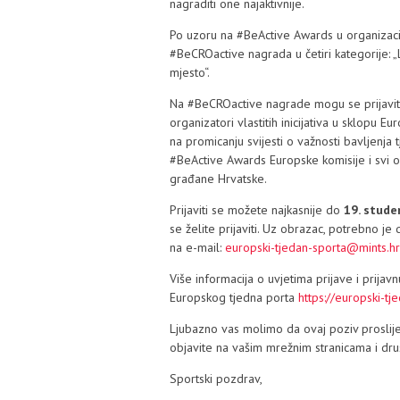
nagraditi one najaktivnije.
Po uzoru na #BeActive Awards u organizacij
#BeCROactive nagrada u četiri kategorije: „L
mjesto“.
Na #BeCROactive nagrade mogu se prijaviti
organizatori vlastitih inicijativa u sklopu E
na promicanju svijesti o važnosti bavljenja t
#BeActive Awards Europske komisije i svi oni 
građane Hrvatske.
Prijaviti se možete najkasnije do
19. stude
se želite prijaviti. Uz obrazac, potrebno je
na e-mail:
europski-tjedan-sporta@mints.hr
Više informacija o uvjetima prijave i prija
Europskog tjedna porta
https://europski-t
Ljubazno vas molimo da ovaj poziv proslij
objavite na vašim mrežnim stranicama i d
Sportski pozdrav,