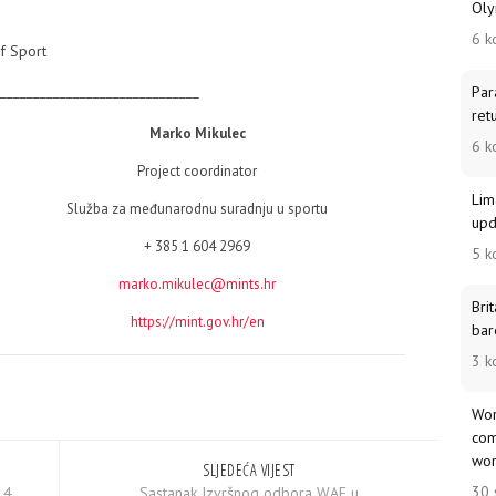
Oly
6 k
f Sport
______________________________
Par
ret
Marko Mikulec
6 k
Project coordinator
Lim
Služba za međunarodnu suradnju u sportu
upd
+ 385 1 604 2969
5 k
marko.mikulec@mints.hr
Bri
https://mint.gov.hr/en
bar
3 k
Wor
com
wor
SLJEDEĆA VIJEST
30 
14
Sastanak Izvršnog odbora WAE u