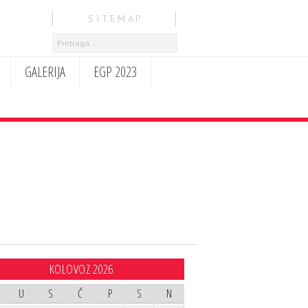
S I T E M A P
GALERIJA
EGP 2023
KOLOVOZ 2026
U
S
Č
P
S
N