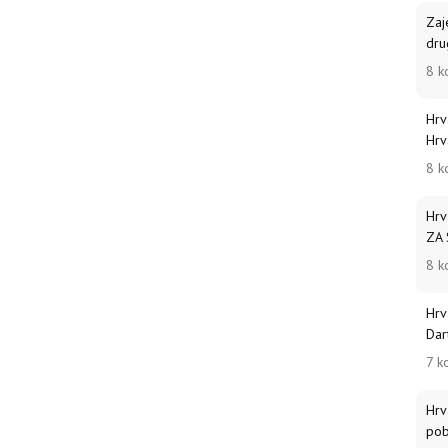
Zaj
dru
8 k
Hrv
Hrv
8 k
Hrv
ZA
8 k
Hrv
Dar
7 k
Hrv
pob