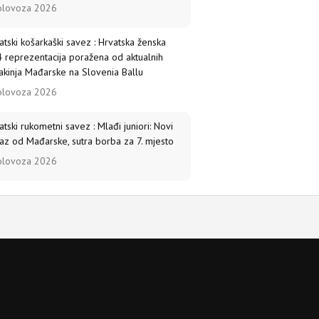
olovoza 2026
atski košarkaški savez : Hrvatska ženska
 reprezentacija poražena od aktualnih
akinja Mađarske na Slovenia Ballu
olovoza 2026
atski rukometni savez : Mlađi juniori: Novi
az od Mađarske, sutra borba za 7. mjesto
olovoza 2026