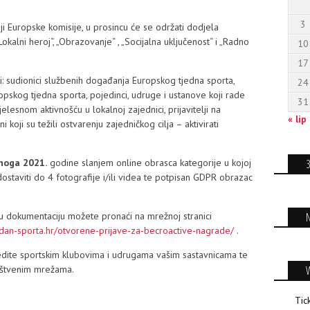
3
i Europske komisije, u prosincu će se održati dodjela
okalni heroj“, „Obrazovanje“ , „Socijalna uključenost“ i „Radno
10
17
: sudionici službenih događanja Europskog tjedna sporta,
24
uropskog tjedna sporta, pojedinci, udruge i ustanove koji rade
31
jelesnom aktivnošću u lokalnoj zajednici, prijavitelji na
« lip
koji su težili ostvarenju zajedničkog cilja – aktivirati
noga 2021.
godine slanjem online obrasca kategorije u kojoj
 dostaviti do 4 fotografije i/ili videa te potpisan GDPR obrazac
vnu dokumentaciju možete pronaći na mrežnoj stranici
jedan-sporta.hr/otvorene-prijave-za-becroactive-nagrade/
.
edite sportskim klubovima i udrugama vašim sastavnicama te
ruštvenim mrežama.
Tic