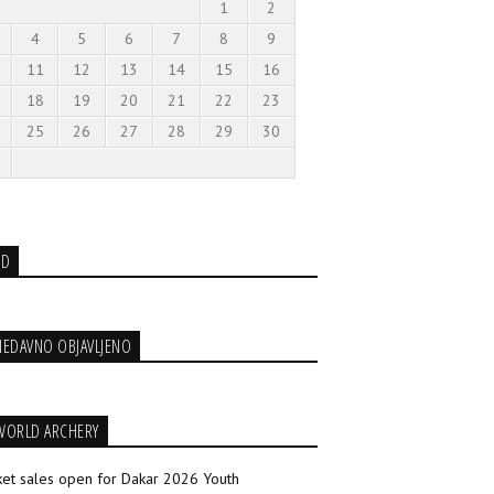
1
2
4
5
6
7
8
9
11
12
13
14
15
16
18
19
20
21
22
23
25
26
27
28
29
30
3D
NEDAVNO OBJAVLJENO
WORLD ARCHERY
ket sales open for Dakar 2026 Youth