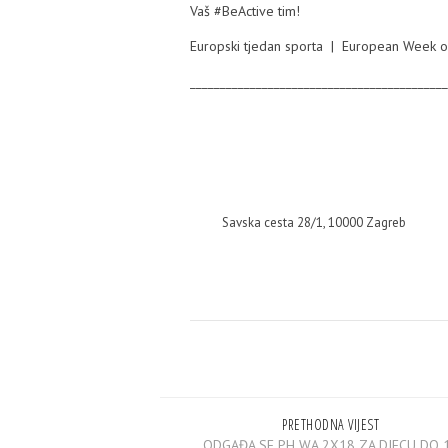
Vaš #BeActive tim!
Europski tjedan sporta | European Week o
___________________________________________
Savska cesta 28/1, 10000 Zagreb
PRETHODNA VIJEST
ODGAĐA SE PH WA 2X18 ZA DJECU DO 