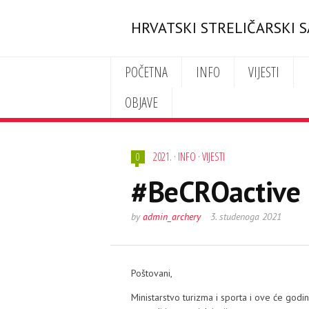
HRVATSKI STRELIČARSKI 
POČETNA
INFO
VIJESTI
OBJAVE
2021.
·
INFO
·
VIJESTI
0
#BeCROactive
by
admin_archery
3. studenoga 2021
Poštovani,
Ministarstvo turizma i sporta i ove će god