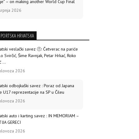
ge” – on making another World Cup Final
srpnja 2026
SPORTSKA HRVATSKA
atski veslački savez ⓕ: Četverac na pariće
lo Svirčić, Šime Ravnjak, Petar Hrkać, Roko
ć ...
olovoza 2026
atski odbojkaški savez : Poraz od Japana
e U17 reprezentacije na SP u Čileu
olovoza 2026
atski auto i karting savez : IN MEMORIAM –
IJA GERECI
olovoza 2026