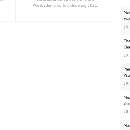
Wiesbaden-u od 6.-7. studenog 2021.
Piz
swe
29 
The
Cha
29 
Pan
Val
29 
Mex
shi
28 
Mar