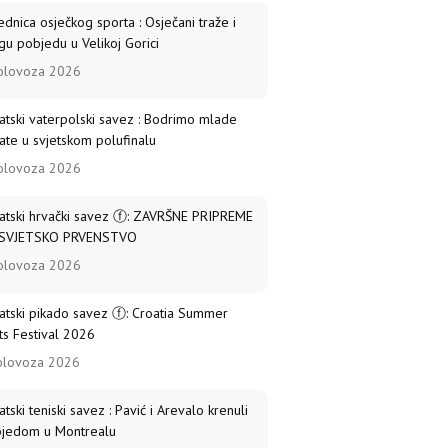
ednica osječkog sporta : Osječani traže i
gu pobjedu u Velikoj Gorici
olovoza 2026
atski vaterpolski savez : Bodrimo mlade
ate u svjetskom polufinalu
olovoza 2026
atski hrvački savez ⓕ: ZAVRŠNE PRIPREME
 SVJETSKO PRVENSTVO
olovoza 2026
atski pikado savez ⓕ: Croatia Summer
ts Festival 2026
olovoza 2026
atski teniski savez : Pavić i Arevalo krenuli
jedom u Montrealu