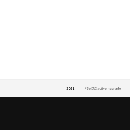
2021.
#BeCROactive nagrade