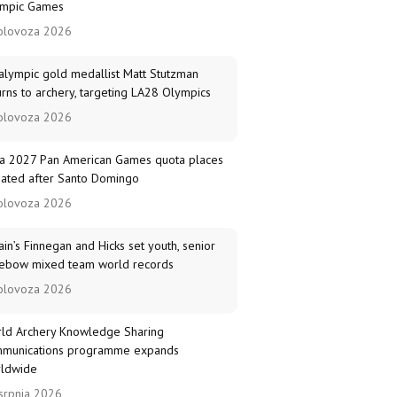
mpic Games
olovoza 2026
alympic gold medallist Matt Stutzman
urns to archery, targeting LA28 Olympics
olovoza 2026
a 2027 Pan American Games quota places
ated after Santo Domingo
olovoza 2026
tain’s Finnegan and Hicks set youth, senior
ebow mixed team world records
olovoza 2026
ld Archery Knowledge Sharing
munications programme expands
ldwide
srpnja 2026