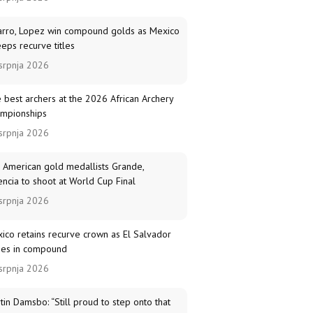
arro, Lopez win compound golds as Mexico
eps recurve titles
srpnja 2026
 best archers at the 2026 African Archery
mpionships
srpnja 2026
 American gold medallists Grande,
encia to shoot at World Cup Final
srpnja 2026
ico retains recurve crown as El Salvador
nes in compound
srpnja 2026
tin Damsbo: “Still proud to step onto that