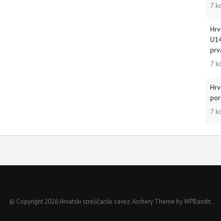
7 k
Hrv
U14
prv
7 k
Hrv
por
7 k
© Copyright 2026 Hrvatski streličarski savez.
Archery Theme by
WPBandit
.