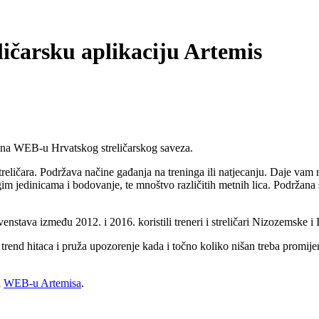
ličarsku aplikaciju Artemis
na WEB-u Hrvatskog streličarskog saveza.
streličara. Podržava načine gađanja na treninga ili natjecanju. Daje vam
ugim jedinicama i bodovanje, te mnoštvo različitih metnih lica. Podržana
stava između 2012. i 2016. koristili treneri i streličari Nizozemske i It
rend hitaca i pruža upozorenje kada i točno koliko nišan treba promijeni
a
WEB-u Artemisa
.