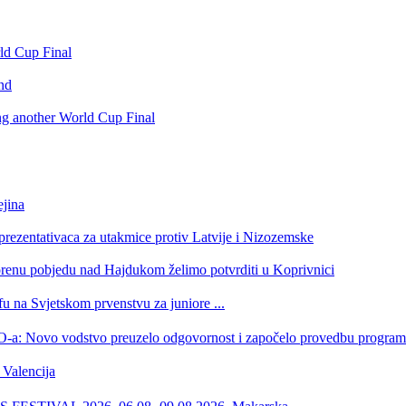
rld Cup Final
nd
ing another World Cup Final
jina
eprezentativaca za utakmice protiv Latvije i Nizozemske
orenu pobjedu nad Hajdukom želimo potvrditi u Koprivnici
u na Svjetskom prvenstvu za juniore ...
 HOO-a: Novo vodstvo preuzelo odgovornost i započelo provedbu progr
Valencija