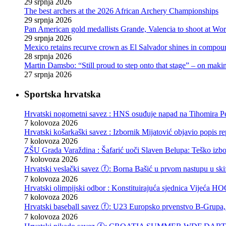
29 srpnja 2026
The best archers at the 2026 African Archery Championships
29 srpnja 2026
Pan American gold medallists Grande, Valencia to shoot at Wo
29 srpnja 2026
Mexico retains recurve crown as El Salvador shines in compou
28 srpnja 2026
Martin Damsbo: “Still proud to step onto that stage” – on mak
27 srpnja 2026
Sportska hrvatska
Hrvatski nogometni savez : HNS osuđuje napad na Tihomira Pe
7 kolovoza 2026
Hrvatski košarkaški savez : Izbornik Mijatović objavio popis r
7 kolovoza 2026
ZŠU Grada Varaždina : Šafarić uoči Slaven Belupa: Teško izb
7 kolovoza 2026
Hrvatski veslački savez ⓕ: Borna Bašić u prvom nastupu u skif
7 kolovoza 2026
Hrvatski olimpijski odbor : Konstituirajuća sjednica Vijeća
7 kolovoza 2026
Hrvatski baseball savez ⓕ: U23 Europsko prvenstvo B-Grupa, 
7 kolovoza 2026