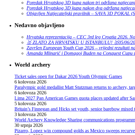
Poredak Hrvatskog 3D kupa nakon tri održana natjecan
Poredak Hrvatskog 3D kupa nakon dva održana natjeca
Objavljen Natjecateljski pravilnik – SAVA 3D POKAL 
Nedavno objavljeno
Hrvatska reprezentacija – CEC 3rd leg Croatia 2026. N
🥇 ZLATO ZA HRVATSKU U ISTANBULU! 🥇
05/06/2
Završen European Youth Cup 2026 – vrijedni rezultati na
Amanda Mlinarić i Domagoj Buden na Conquest Cupu u
World archery
Ticket sales open for Dakar 2026 Youth Olympic Games
6 kolovoza 2026
Paralympic gold medallist Matt Stutzman returns to archery, t
6 kolovoza 2026
Lima 2027 Pan American Games quota places updated after S
5 kolovoza 2026
Britain’s Finnegan and Hicks set youth, senior barebow mixed 
3 kolovoza 2026
World Archery Knowledge Sharing communications programm
30 srpnja 2026
Pizarro, Lopez win compound golds as Mexico sweeps recurve t