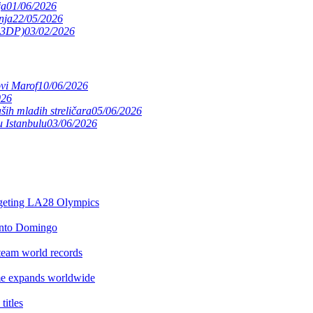
ja
01/06/2026
nja
22/05/2026
(S3DP)
03/02/2026
ovi Marof
10/06/2026
026
ših mladih streličara
05/06/2026
 Istanbulu
03/06/2026
argeting LA28 Olympics
anto Domingo
team world records
e expands worldwide
itles