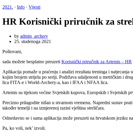
2021.
·
Info
·
Vijesti
HR Korisnički priručnik za stre
by
admin_archery
25. studenoga 2021
Poštovani,
sada možete besplatno preuzeti
Korisnički priručnik za Artemis – HR
Aplikacija pomaže u praćenju i analizi rezultata treninga i natjecanja 
kojim brojem strijela po seriji. Podržava udaljenosti u metričkim i dr
lica FITA-e i World-Archery-a, kao i IFAA i NFAA lica.
Artemis su tijekom većine Svjetskih kupova, Europskih i Svjetskih prven
Precizno prilagodite nišan u stvarnom vremenu. Napredni sustav prati t
također temelji i na izmjerenoj razini vještina streličara.
Odnedavno se i sama aplikacija može preuzeti na hrvatskom jeziku n
Pa, ko voli, nek’ izvoli.