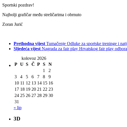
Sportski pozdrav!
Najbolji grafičar među streličarima i obrnuto
Zoran Jurić
Prethodna vijest
Tumačenje Odluke za sportske treninge i nat
Sljedeća vijest
Nagrada za fair play Hrvatskog fair play odbor
kolovoz 2026
P
U
S
Č
P
S
N
1
2
3
4
5
6
7
8
9
10
11
12
13
14
15
16
17
18
19
20
21
22
23
24
25
26
27
28
29
30
31
« lip
3D