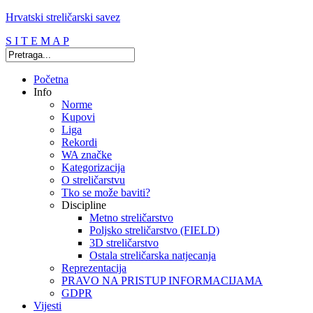
Hrvatski streličarski savez
S I T E M A P
Početna
Info
Norme
Kupovi
Liga
Rekordi
WA značke
Kategorizacija
O streličarstvu
Tko se može baviti?
Discipline
Metno streličarstvo
Poljsko streličarstvo (FIELD)
3D streličarstvo
Ostala streličarska natjecanja
Reprezentacija
PRAVO NA PRISTUP INFORMACIJAMA
GDPR
Vijesti