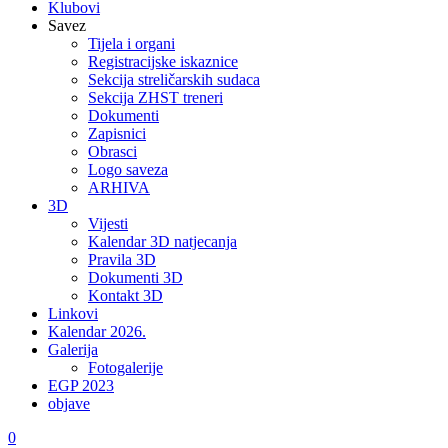
Klubovi
Savez
Tijela i organi
Registracijske iskaznice
Sekcija streličarskih sudaca
Sekcija ZHST treneri
Dokumenti
Zapisnici
Obrasci
Logo saveza
ARHIVA
3D
Vijesti
Kalendar 3D natjecanja
Pravila 3D
Dokumenti 3D
Kontakt 3D
Linkovi
Kalendar 2026.
Galerija
Fotogalerije
EGP 2023
objave
0