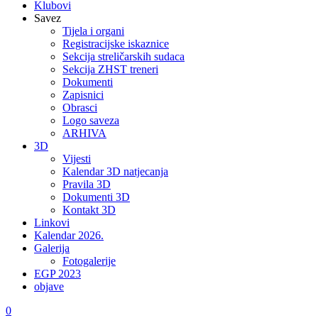
Klubovi
Savez
Tijela i organi
Registracijske iskaznice
Sekcija streličarskih sudaca
Sekcija ZHST treneri
Dokumenti
Zapisnici
Obrasci
Logo saveza
ARHIVA
3D
Vijesti
Kalendar 3D natjecanja
Pravila 3D
Dokumenti 3D
Kontakt 3D
Linkovi
Kalendar 2026.
Galerija
Fotogalerije
EGP 2023
objave
0