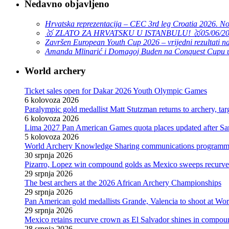
Nedavno objavljeno
Hrvatska reprezentacija – CEC 3rd leg Croatia 2026. N
🥇 ZLATO ZA HRVATSKU U ISTANBULU! 🥇
05/06/2
Završen European Youth Cup 2026 – vrijedni rezultati na
Amanda Mlinarić i Domagoj Buden na Conquest Cupu u
World archery
Ticket sales open for Dakar 2026 Youth Olympic Games
6 kolovoza 2026
Paralympic gold medallist Matt Stutzman returns to archery, t
6 kolovoza 2026
Lima 2027 Pan American Games quota places updated after S
5 kolovoza 2026
World Archery Knowledge Sharing communications programm
30 srpnja 2026
Pizarro, Lopez win compound golds as Mexico sweeps recurve t
29 srpnja 2026
The best archers at the 2026 African Archery Championships
29 srpnja 2026
Pan American gold medallists Grande, Valencia to shoot at Wo
29 srpnja 2026
Mexico retains recurve crown as El Salvador shines in compou
28 srpnja 2026