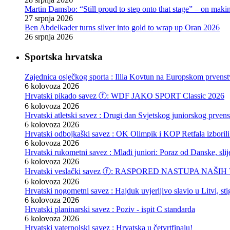
Martin Damsbo: “Still proud to step onto that stage” – on mak
27 srpnja 2026
Ben Abdelkader turns silver into gold to wrap up Oran 2026
26 srpnja 2026
Sportska hrvatska
Zajednica osječkog sporta : Illia Kovtun na Europskom prvenst
6 kolovoza 2026
Hrvatski pikado savez ⓕ: WDF JAKO SPORT Classic 2026
6 kolovoza 2026
Hrvatski atletski savez : Drugi dan Svjetskog juniorskog prven
6 kolovoza 2026
Hrvatski odbojkaški savez : OK Olimpik i KOP Retfala izborili
6 kolovoza 2026
Hrvatski rukometni savez : Mlađi juniori: Poraz od Danske, slij
6 kolovoza 2026
Hrvatski veslački savez ⓕ: RASPORED NASTUPA NA
6 kolovoza 2026
Hrvatski nogometni savez : Hajduk uvjerljivo slavio u Litvi, s
6 kolovoza 2026
Hrvatski planinarski savez : Poziv - ispit C standarda
6 kolovoza 2026
Hrvatski vaterpolski savez : Hrvatska u četvrtfinalu!