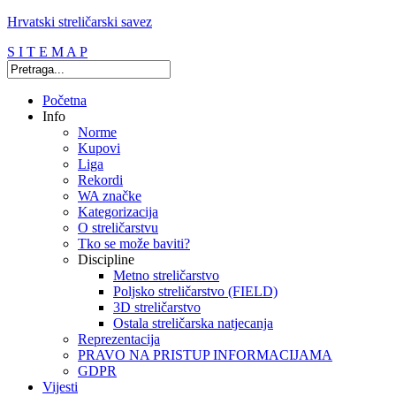
Hrvatski streličarski savez
S I T E M A P
Početna
Info
Norme
Kupovi
Liga
Rekordi
WA značke
Kategorizacija
O streličarstvu
Tko se može baviti?
Discipline
Metno streličarstvo
Poljsko streličarstvo (FIELD)
3D streličarstvo
Ostala streličarska natjecanja
Reprezentacija
PRAVO NA PRISTUP INFORMACIJAMA
GDPR
Vijesti