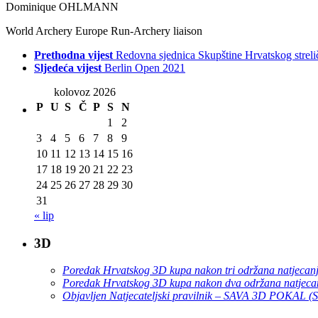
Dominique OHLMANN
World Archery Europe Run-Archery liaison
Prethodna vijest
Redovna sjednica Skupštine Hrvatskog streli
Sljedeća vijest
Berlin Open 2021
kolovoz 2026
P
U
S
Č
P
S
N
1
2
3
4
5
6
7
8
9
10
11
12
13
14
15
16
17
18
19
20
21
22
23
24
25
26
27
28
29
30
31
« lip
3D
Poredak Hrvatskog 3D kupa nakon tri održana natjecan
Poredak Hrvatskog 3D kupa nakon dva održana natjeca
Objavljen Natjecateljski pravilnik – SAVA 3D POKAL 