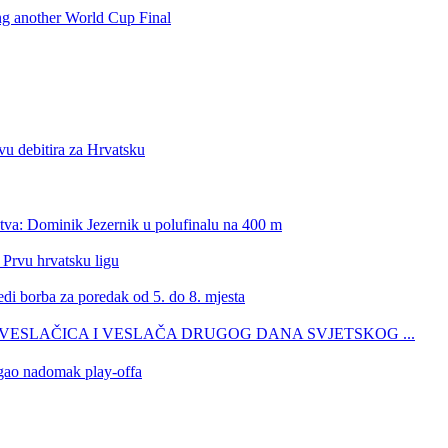
ing another World Cup Final
vu debitira za Hrvatsku
stva: Dominik Jezernik u polufinalu na 400 m
 Prvu hrvatsku ligu
edi borba za poredak od 5. do 8. mjesta
ŠIH VESLAČICA I VESLAČA DRUGOG DANA SVJETSKOG ...
tigao nadomak play-offa