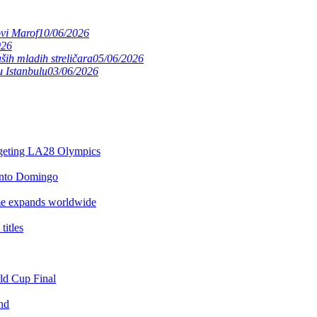
ovi Marof
10/06/2026
026
ših mladih streličara
05/06/2026
 Istanbulu
03/06/2026
argeting LA28 Olympics
anto Domingo
e expands worldwide
itles
rld Cup Final
nd