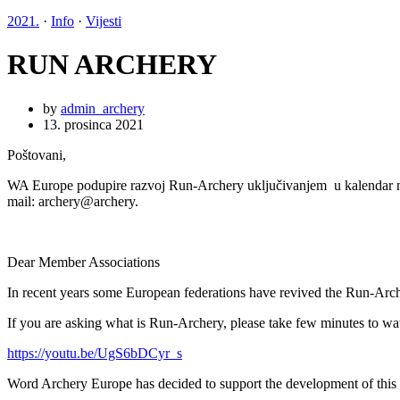
2021.
·
Info
·
Vijesti
RUN ARCHERY
by
admin_archery
13. prosinca 2021
Poštovani,
WA Europe podupire razvoj Run-Archery uključivanjem u kalendar natj
mail: archery@archery.
Dear Member Associations
In recent years some European federations have revived the Run-Arch
If you are asking what is Run-Archery, please take few minutes to watc
https://youtu.be/UgS6bDCyr_s
Word Archery Europe has decided to support the development of this d