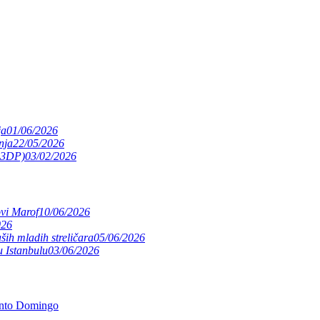
ja
01/06/2026
nja
22/05/2026
(S3DP)
03/02/2026
ovi Marof
10/06/2026
026
ših mladih streličara
05/06/2026
 Istanbulu
03/06/2026
anto Domingo