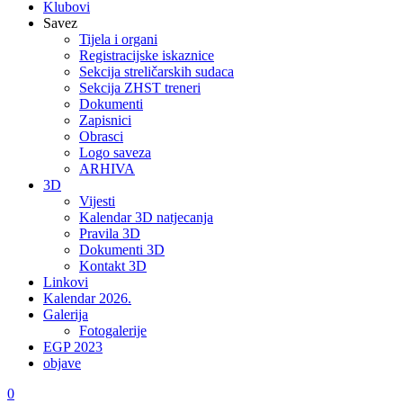
Klubovi
Savez
Tijela i organi
Registracijske iskaznice
Sekcija streličarskih sudaca
Sekcija ZHST treneri
Dokumenti
Zapisnici
Obrasci
Logo saveza
ARHIVA
3D
Vijesti
Kalendar 3D natjecanja
Pravila 3D
Dokumenti 3D
Kontakt 3D
Linkovi
Kalendar 2026.
Galerija
Fotogalerije
EGP 2023
objave
0