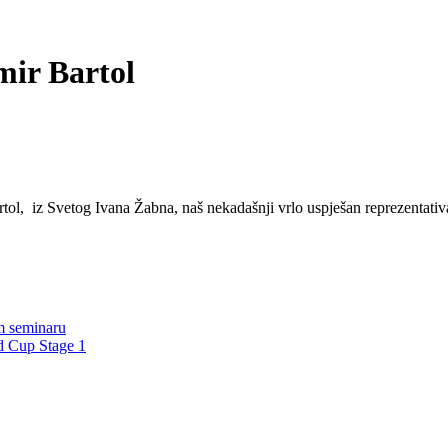
mir Bartol
rtol, iz Svetog Ivana Žabna, naš nekadašnji vrlo uspješan reprezentativac
m seminaru
d Cup Stage 1