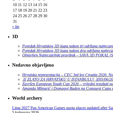
10
11
12
13
14
15
16
17
18
19
20
21
22
23
24
25
26
27
28
29
30
31
« lip
3D
Poredak Hrvatskog 3D kupa nakon tri održana natjecan
Poredak Hrvatskog 3D kupa nakon dva održana natjeca
Objavljen Natjecateljski pravilnik – SAVA 3D POKAL 
Nedavno objavljeno
Hrvatska reprezentacija – CEC 3rd leg Croatia 2026. N
🥇 ZLATO ZA HRVATSKU U ISTANBULU! 🥇
05/06/2
Završen European Youth Cup 2026 – vrijedni rezultati na
Amanda Mlinarić i Domagoj Buden na Conquest Cupu u
World archery
Lima 2027 Pan American Games quota places updated after S
5 kolovoza 2026