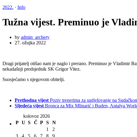
2022.
·
Info
Tužna vijest. Preminuo je Vladi
by
admin_archery
27. ožujka 2022
Dragi prijatelj otišao nam je naglo i prerano. Preminuo je Vladimir Ba
nekadašnji predsjednik SK Grigor Vitez.
Suosjećamo s njegovom obitelji.
Prethodna vijest
Poziv trenerima za sudjelovanje na Sudačko
Sljedeća vijest
Bronca za Mix Mlinarić i Buden, Antalya Worl
kolovoz 2026
P
U
S
Č
P
S
N
1
2
3
4
5
6
7
8
9