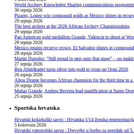
World Archery Knowledge Sharing communications programme
30 srpnja 2026
Pizarro, Lopez win compound golds as Mexico shines in recu
29 srpnja 2026
The best archers at the 2026 African Archery Championships
29 srpnja 2026
Pan American gold medallists Grande, Valencia to shoot at Wo
29 srpnja 2026
Mexico retains recurve crown, El Salvador shines in compoun
28 srpnja 2026
Martin Damsbo: “Still proud to step onto that stage” – on mak
27 srpnja 2026
Ben Abdelkader turns silver into gold to wrap up Oran 2026
26 srpnja 2026
Aliou Drame becomes African champion for the third time in a
26 srpnja 2026
Matias Grande, Andrea Becerra lead qualification at Santo D
25 srpnja 2026
Sportska hrvatska
Hrvatski košarkaški savez : Hrvatska U14 ženska reprezentacij
5 kolovoza 2026
Hrvatski vaterpolski savez : Djevojke u borbu za poredak od 5.