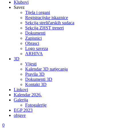
Klubovi
Savez
Tijela i organi
Registracijske iskaznice
Sekcija streličarskih sudaca
Sekcija ZHST treneri
Dokumenti
Zapisnici
Obrasci
Logo saveza
ARHIVA
3D
Vijesti
Kalendar 3D natjecanja
Pravila 3D
Dokumenti 3D
Kontakt 3D
Linkovi
Kalendar 2026.
Galerija
Fotogalerije
EGP 2023
objave
0