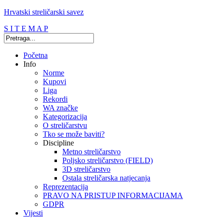
Hrvatski streličarski savez
S I T E M A P
Početna
Info
Norme
Kupovi
Liga
Rekordi
WA značke
Kategorizacija
O streličarstvu
Tko se može baviti?
Discipline
Metno streličarstvo
Poljsko streličarstvo (FIELD)
3D streličarstvo
Ostala streličarska natjecanja
Reprezentacija
PRAVO NA PRISTUP INFORMACIJAMA
GDPR
Vijesti