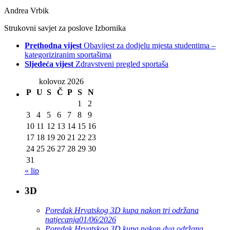
Andrea Vrbik
Strukovni savjet za poslove Izbornika
Prethodna vijest
Obavijest za dodjelu mjesta studentima –
kategoriziranim sportašima
Sljedeća vijest
Zdravstveni pregled sportaša
kolovoz 2026
P
U
S
Č
P
S
N
1
2
3
4
5
6
7
8
9
10
11
12
13
14
15
16
17
18
19
20
21
22
23
24
25
26
27
28
29
30
31
« lip
3D
Poredak Hrvatskog 3D kupa nakon tri održana
natjecanja
01/06/2026
Poredak Hrvatskog 3D kupa nakon dva održana