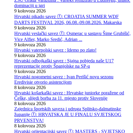
ZŠU Grada Varaždina : Varteks remizirao u Ludbregu, unatoč
dominaciji u igri
9 kolovoza 2026
Hrvatski pikado savez ⓕ: CROATIA SUMMER WDF
DARTS FESTIVAL 2026, 06.08.-09.08.2026. Makarska
9 kolovoza 2026
Hrvatski veslački savez ⓕ: Osmerac u sastavu Šime Grubišić,
Vice Alfier, Marko Sredić, Adrian ...
9 kolovoza 2026
Hrvatski vaterpolski savez : Idemo po zlato!
9 kolovoza 2026
Hrvatski odbojkaški savez : Sjajna pobjeda naše U17
reprezentacije protiv Španjolske na SP-u
9 kolovoza 2026
Hrvatski nogometni savez : Ivan Perišić novu sezonu
Eredivisie otvorio asistencijom
8 kolovoza 2026
Hrvatski košarkaški savez : Hrvatske juniorke poražene od
Češke, slijedi borba za 11. mjesto protiv Slovenije
8 kolovoza 2026
Zajednica športskih saveza i udruga Splitsko-dalmatinske
županije ⓕ: HRVATSKA JE U FINALU SVJETSKOG
PRVENSTVA!
8 kolovoza 2026
Hrvatski orijentacijski savez ⓕ: MASTERS - SVJETSKO