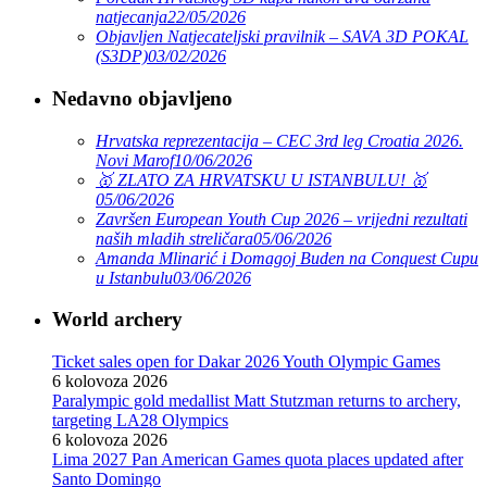
natjecanja
22/05/2026
Objavljen Natjecateljski pravilnik – SAVA 3D POKAL
(S3DP)
03/02/2026
Nedavno objavljeno
Hrvatska reprezentacija – CEC 3rd leg Croatia 2026.
Novi Marof
10/06/2026
🥇 ZLATO ZA HRVATSKU U ISTANBULU! 🥇
05/06/2026
Završen European Youth Cup 2026 – vrijedni rezultati
naših mladih streličara
05/06/2026
Amanda Mlinarić i Domagoj Buden na Conquest Cupu
u Istanbulu
03/06/2026
World archery
Ticket sales open for Dakar 2026 Youth Olympic Games
6 kolovoza 2026
Paralympic gold medallist Matt Stutzman returns to archery,
targeting LA28 Olympics
6 kolovoza 2026
Lima 2027 Pan American Games quota places updated after
Santo Domingo