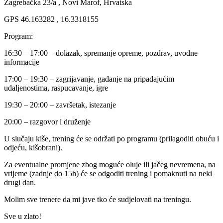
Zagrebačka 23/a , Novi Marof, Hrvatska
GPS 46.163282 , 16.3318155
Program:
16:30 – 17:00 – dolazak, spremanje opreme, pozdrav, uvodne
informacije
17:00 – 19:30 – zagrijavanje, gađanje na pripadajućim
udaljenostima, raspucavanje, igre
19:30 – 20:00 – završetak, istezanje
20:00 – razgovor i druženje
U slučaju kiše, trening će se održati po programu (prilagoditi obuću i
odjeću, kišobrani).
Za eventualne promjene zbog moguće oluje ili jačeg nevremena, na
vrijeme (zadnje do 15h) će se odgoditi trening i pomaknuti na neki
drugi dan.
Molim sve trenere da mi jave tko će sudjelovati na treningu.
Sve u zlato!