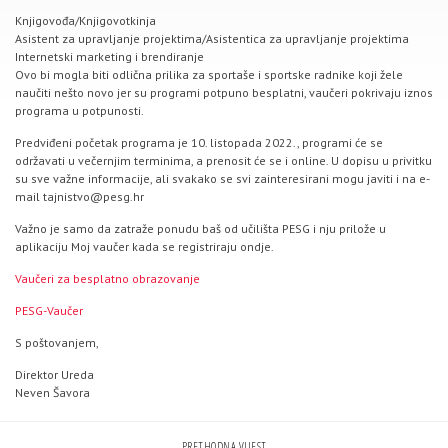
Knjigovođa/Knjigovotkinja
Asistent za upravljanje projektima/Asistentica za upravljanje projektima
Internetski marketing i brendiranje
Ovo bi mogla biti odlična prilika za sportaše i sportske radnike koji žele
naučiti nešto novo jer su programi potpuno besplatni, vaučeri pokrivaju iznos
programa u potpunosti.
Predviđeni početak programa je 10. listopada 2022., programi će se
održavati u večernjim terminima, a prenosit će se i online. U dopisu u privitku
su sve važne informacije, ali svakako se svi zainteresirani mogu javiti i na e-
mail tajnistvo@pesg.hr
Važno je samo da zatraže ponudu baš od učilišta PESG i nju prilože u
aplikaciju Moj vaučer kada se registriraju ondje.
Vaučeri za besplatno obrazovanje
PESG-Vaučer
S poštovanjem,
Direktor Ureda
Neven Šavora
PRETHODNA VIJEST