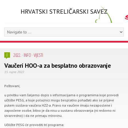
HRVATSKI STRELIČARSKI SAVEZ
2022.
·
INFO
·
VIJESTI
0
Vaučeri HOO-a za besplatno obrazovanje
15. rujna 2022
Poštovani,
u privitku vam šaljemo dopis s informacijama o programima koje provodi
učilište PESG, a koje polaznici mogu besplatno pohađati ako se prijave
putem sustava vaučera HZZ-a. Pravo na vaučere imaju nezaposlene i
zaposlene osobe, bitno je da nisu u sustavu obrazovanja (ni redovno ni
izvanredno) i da ne primaju mirovinu.
Učilište PESG će provoditi tri programa: