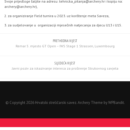
Svoje prijedloge šaljite na adresu: tehnicka_pitanja@archery.hr i kopiju na:
archery@archery.hr),
2. za organiziranje Field turnira u 2023. uz korištenje meta Saveza,
3. za sudjelovanje u organizaciji mjesečnih natjecanja za djecu U13 i U15.
PRETHODNA VIJEST
Remar 5. mjesto GT Open – IWS Stage 1 Strassen, Luxembourg
SLJEDEĆA VIJEST
Javni poziv za iskazivanje interesa za proširenje Strukovnog savjeta
© Copyright 2026 Hrvatski streličarski savez.
Archery Theme by
WPBandit
.