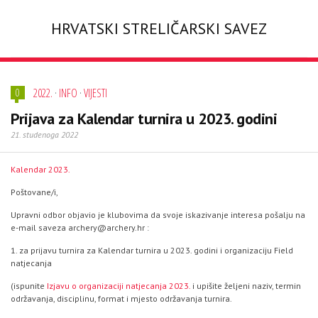
HRVATSKI STRELIČARSKI SAVEZ
2022.
·
INFO
·
VIJESTI
0
Prijava za Kalendar turnira u 2023. godini
21. studenoga 2022
Kalendar 2023.
Poštovane/i,
Upravni odbor objavio je klubovima da svoje iskazivanje interesa pošalju na
e-mail saveza archery@archery.hr :
1. za prijavu turnira za Kalendar turnira u 2023. godini i organizaciju Field
natjecanja
(ispunite
Izjavu o organizaciji natjecanja 2023.
i upišite željeni naziv, termin
održavanja, disciplinu, format i mjesto održavanja turnira.