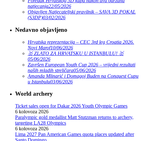
Poredak Hrvatskog 3D kupa nakon dva održana
natjecanja
22/05/2026
Objavljen Natjecateljski pravilnik – SAVA 3D POKAL
(S3DP)
03/02/2026
Nedavno objavljeno
Hrvatska reprezentacija – CEC 3rd leg Croatia 2026.
Novi Marof
10/06/2026
🥇 ZLATO ZA HRVATSKU U ISTANBULU! 🥇
05/06/2026
Završen European Youth Cup 2026 – vrijedni rezultati
naših mladih streličara
05/06/2026
Amanda Mlinarić i Domagoj Buden na Conquest Cupu
u Istanbulu
03/06/2026
World archery
Ticket sales open for Dakar 2026 Youth Olympic Games
6 kolovoza 2026
Paralympic gold medallist Matt Stutzman returns to archery,
targeting LA28 Olympics
6 kolovoza 2026
Lima 2027 Pan American Games quota places updated after
Santo Domingo