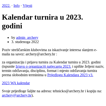
2022.
·
Info
·
Vijesti
Kalendar turnira u 2023.
godini
by
admin_archery
3. studenoga 2022
Poziv streličarskim klubovima za iskazivanje interesa slanjem e-
maila na savez: archery@archery.hr :
za organizaciju i prijavu turnira za Kalendar turnira u 2023. godini
(ispunite
Izjavu o organizaciji natjecanja 2023.
i upišite željeni naziv,
termin održavanja, disciplinu, format i mjesto održavanja turnira
prema slobodnim terminima u
Prijedlogu Kalendara 2023 v3.
2023 WA kalendar
Svoje prijedloge šaljite na adresu: tehnicko@archery.hr i kopiju na:
archery@archery.hr
),