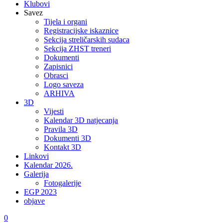
Klubovi
Savez
Tijela i organi
Registracijske iskaznice
Sekcija streličarskih sudaca
Sekcija ZHST treneri
Dokumenti
Zapisnici
Obrasci
Logo saveza
ARHIVA
3D
Vijesti
Kalendar 3D natjecanja
Pravila 3D
Dokumenti 3D
Kontakt 3D
Linkovi
Kalendar 2026.
Galerija
Fotogalerije
EGP 2023
objave
0