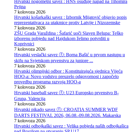
Hrvatski nogometni savez : HNS osuđuje napad na Tihomira
Pejina
7 kolovoza 2026
Hrvatski košarkaški savez : Izbornik Mijatović objavio popis
reprezentativaca za utakmice protiv Latvije i Nizozemske
7 kolovoza 2026
ZŠU Grada Varaždina : Šafarić uoči Slaven Belupa: Teško
izborenu pobjedu nad Hajdukom želimo potvrditi u
Koprivnici
7 kolovoza 2026
Hrvatski veslački savez ⓕ: Borna Bašić u prvom nastupu u
skifu na Svjetskom prvenstvu za juniore ...
7 kolovoza 2026
Hrvatski olimpijski odbor : Konstituirajuća sjednica Vijeća
HOO-a: Novo vodstvo preuzelo odgovornost i započelo
provedbu programa razvoja HOO-a
7 kolovoza 2026
Hrvatski baseball savez ⓕ: U23 Europsko prvenstvo B-
Grupa, Valencija
7 kolovoza 2026
Hrvatski pikado savez ⓕ: CROATIA SUMMER WDF
DARTS FESTIVAL 2026, 06.08.-09.08.2026. Makarska
7 kolovoza 2026
Hrvatski odbojkaški savez : Velika pobjeda naših odbojkašica
nad Brazilom na otvaranju SP U17