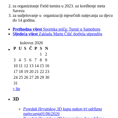
za organiziranje Field turnira u 2023. uz korištenje meta
Saveza
za sudjelovanje u organizaciji mjesečnih natjecanja za djecu
do 14 godina.
Prethodna vijest
Sportska priča: Turnir u Samoboru
Sljedeća vijest
Zaklada Marin Čilić dodjela stipendija
kolovoz 2026
P
U
S
Č
P
S
N
1
2
3
4
5
6
7
8
9
10
11
12
13
14
15
16
17
18
19
20
21
22
23
24
25
26
27
28
29
30
31
« lip
3D
Poredak Hrvatskog 3D kupa nakon tri održana
natjecanja
01/06/2026