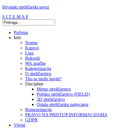
Hrvatski streličarski savez
S I T E M A P
Početna
Info
Norme
Kupovi
Liga
Rekordi
WA značke
Kategorizacija
O streličarstvu
Tko se može baviti?
Discipline
Metno streličarstvo
Poljsko streličarstvo (FIELD)
3D streličarstvo
Ostala streličarska natjecanja
Reprezentacija
PRAVO NA PRISTUP INFORMACIJAMA
GDPR
Vijesti