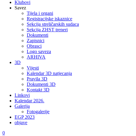
Klubovi
Savez
Tijela i organi
Registracijske iskaznice
Sekcija streličarskih sudaca
Sekcija ZHST treneri
Dokumenti
Zapisnici
Obrasci
Logo saveza
ARHIVA
3D
Vijesti
Kalendar 3D natjecanja
Pravila 3D
Dokumenti 3D
Kontakt 3D
Linkovi
Kalendar 2026.
Galerija
Fotogalerije
EGP 2023
objave
0