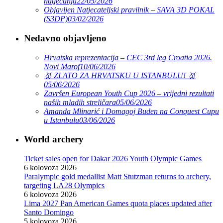
natjecanja
22/05/2026
Objavljen Natjecateljski pravilnik – SAVA 3D POKAL
(S3DP)
03/02/2026
Nedavno objavljeno
Hrvatska reprezentacija – CEC 3rd leg Croatia 2026.
Novi Marof
10/06/2026
🥇 ZLATO ZA HRVATSKU U ISTANBULU! 🥇
05/06/2026
Završen European Youth Cup 2026 – vrijedni rezultati
naših mladih streličara
05/06/2026
Amanda Mlinarić i Domagoj Buden na Conquest Cupu
u Istanbulu
03/06/2026
World archery
Ticket sales open for Dakar 2026 Youth Olympic Games
6 kolovoza 2026
Paralympic gold medallist Matt Stutzman returns to archery,
targeting LA28 Olympics
6 kolovoza 2026
Lima 2027 Pan American Games quota places updated after
Santo Domingo
5 kolovoza 2026