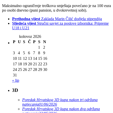
Maksimalno ograničenje troškova smještaja povećano je na 100 eura
po osobi dnevno (puni pansion, u dvokrevetnoj sobi).
Prethodna vijest
Zaklada Marin Čilić dodjela stipendija
Sljedeća vijest
Stručni savjet za poslove izbornika: Pripreme
U18 i U21
kolovoz 2026
P
U
S
Č
P
S
N
1
2
3
4
5
6
7
8
9
10
11
12
13
14
15
16
17
18
19
20
21
22
23
24
25
26
27
28
29
30
31
« lip
3D
Poredak Hrvatskog 3D kupa nakon tri održana
natjecanja
01/06/2026
Poredak Hrvatskog 3D kupa nakon dva održana