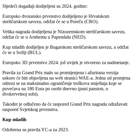
Sljedeći događaji dodijeljeni su 2024. godine:
Europsko dvoransko prvenstvo dodijeljeno je Hrvatskom
streličarskom savezu, održat će se u Poreču (CRO).
Velika nagrada dodijeljena je Nizozemskom streličarskom savezu,
održat će se u Arnhemu u Papendalu (NED).
Kup mladih dodijeljen je Bugarskom streličarskom savezu, a održat
će se u Sofiji (BUL).
Europsko 3D prvenstvo 2024. još uvijek je otvoreno za nadmetanje.
Pravila za Grand Prix malo su promijenjena i ažurirana verzija
uskoro će biti objavljena na web stranici WAE-a. Jedna od promjena
odnosi se na maksimalno ograničenje troškova smještaja koje se
povećava na 180 Eura po osobi dnevno (puni pansion, u
dvokrevetnoj sobi).
Također je odlučeno da će raspored Grand Prix nagrada odražavati
raspored Svjetskog prvenstva.
Kup mladih
Odobrena su pravila YC-a za 2023.