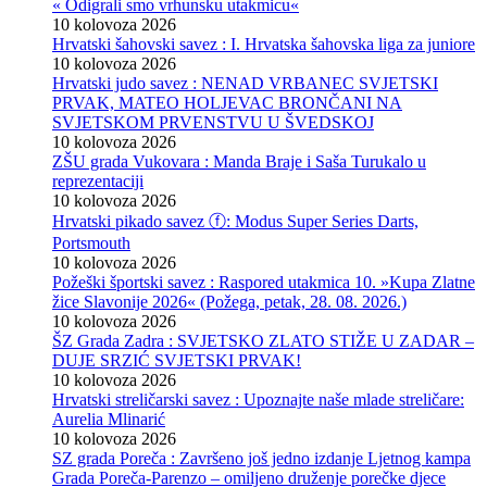
« Odigrali smo vrhunsku utakmicu«
10 kolovoza 2026
Hrvatski šahovski savez : I. Hrvatska šahovska liga za juniore
10 kolovoza 2026
Hrvatski judo savez : NENAD VRBANEC SVJETSKI
PRVAK, MATEO HOLJEVAC BRONČANI NA
SVJETSKOM PRVENSTVU U ŠVEDSKOJ
10 kolovoza 2026
ZŠU grada Vukovara : Manda Braje i Saša Turukalo u
reprezentaciji
10 kolovoza 2026
Hrvatski pikado savez ⓕ: Modus Super Series Darts,
Portsmouth
10 kolovoza 2026
Požeški športski savez : Raspored utakmica 10. »Kupa Zlatne
žice Slavonije 2026« (Požega, petak, 28. 08. 2026.)
10 kolovoza 2026
ŠZ Grada Zadra : SVJETSKO ZLATO STIŽE U ZADAR –
DUJE SRZIĆ SVJETSKI PRVAK!
10 kolovoza 2026
Hrvatski streličarski savez : Upoznajte naše mlade streličare:
Aurelia Mlinarić
10 kolovoza 2026
SZ grada Poreča : Završeno još jedno izdanje Ljetnog kampa
Grada Poreča-Parenzo – omiljeno druženje porečke djece