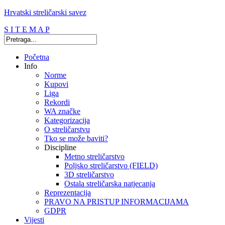
Hrvatski streličarski savez
S I T E M A P
Početna
Info
Norme
Kupovi
Liga
Rekordi
WA značke
Kategorizacija
O streličarstvu
Tko se može baviti?
Discipline
Metno streličarstvo
Poljsko streličarstvo (FIELD)
3D streličarstvo
Ostala streličarska natjecanja
Reprezentacija
PRAVO NA PRISTUP INFORMACIJAMA
GDPR
Vijesti