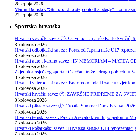
28 srpnja 2026
Martin Damsbo: “Still proud to step onto that stage” – on mak
27 srpnja 2026
Sportska hrvatska
Hrvatski veslački savez ⓕ: Četverac na pariće Karlo Svirčić, Š
8 kolovoza 2026
Hrvatski odbojkaški savez : Poraz od Japana naše U17 reprezen
8 kolovoza 2026
Hrvatski auto i karting savez : IN MEMORIAM – MATIJA 
8 kolovoza 2026
Zajednica osječkog sporta : Osječani traže i drugu pobjedu u Ve
8 kolovoza 2026
Hrvatski vaterpolski savez : Bodrimo mlade Hrvate u svjetskom
8 kolovoza 2026
Hrvatski hrvački savez ⓕ: ZAVRŠNE PRIPREME ZA S
8 kolovoza 2026
Hrvatski pikado savez ⓕ: Croatia Summer Darts Festival 2026
7 kolovoza 2026
Hrvatski teniski savez : Pavić i Arevalo krenuli pobjedom u Mo
7 kolovoza 2026
Hrvatski košarkaški savez : Hrvatska ženska U14 reprezentacij
7 kolovoza 2026