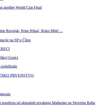
ing another World Cup Final
ime Ravnjak, Petar Hrkać, Roko Mijić ...
tacije na SP u Čileu
GERECI
likoj Gorici
 polufinalu
VJETSKO PRVENSTVO
ntrealu
a poražena od aktualnih prvakinja Mađarske na Slovenia Ballu