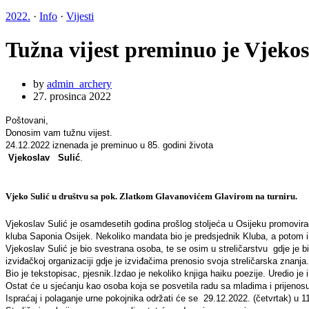
2022.
·
Info
·
Vijesti
Tužna vijest preminuo je Vjekos
by
admin_archery
27. prosinca 2022
Poštovani,
Donosim vam tužnu vijest.
24.12.2022 iznenada je preminuo u 85. godini života
Vjekoslav Sulić
.
Vjeko Sulić u društvu sa pok. Zlatkom Glavanovićem Glavirom na turniru.
Vjekoslav Sulić je osamdesetih godina prošlog stoljeća u Osijeku promovirao
kluba Saponia Osijek. Nekoliko mandata bio je predsjednik Kluba, a potom i 
Vjekoslav Sulić je bio svestrana osoba, te se osim u streličarstvu gdje je bi
izviđačkoj organizaciji gdje je izviđačima prenosio svoja streličarska znanja.
Bio je tekstopisac, pjesnik.Izdao je nekoliko knjiga haiku poezije. Uredio je i
Ostat će u sjećanju kao osoba koja se posvetila radu sa mladima i prijenosu
Ispraćaj i polaganje urne pokojnika održati će se 29.12.2022. (četvrtak) u 1