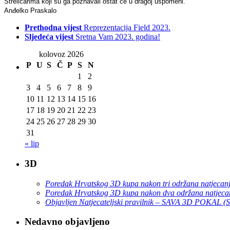
Streličarima koji su ga poznavali ostat će u dragoj uspomeni.
Anđelko Praskalo
Prethodna vijest
Reprezentacija Field 2023.
Sljedeća vijest
Sretna Vam 2023. godina!
kolovoz 2026
P
U
S
Č
P
S
N
1
2
3
4
5
6
7
8
9
10
11
12
13
14
15
16
17
18
19
20
21
22
23
24
25
26
27
28
29
30
31
« lip
3D
Poredak Hrvatskog 3D kupa nakon tri održana natjecan
Poredak Hrvatskog 3D kupa nakon dva održana natjeca
Objavljen Natjecateljski pravilnik – SAVA 3D POKAL 
Nedavno objavljeno