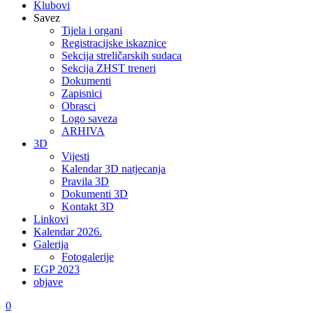
Klubovi
Savez
Tijela i organi
Registracijske iskaznice
Sekcija streličarskih sudaca
Sekcija ZHST treneri
Dokumenti
Zapisnici
Obrasci
Logo saveza
ARHIVA
3D
Vijesti
Kalendar 3D natjecanja
Pravila 3D
Dokumenti 3D
Kontakt 3D
Linkovi
Kalendar 2026.
Galerija
Fotogalerije
EGP 2023
objave
0