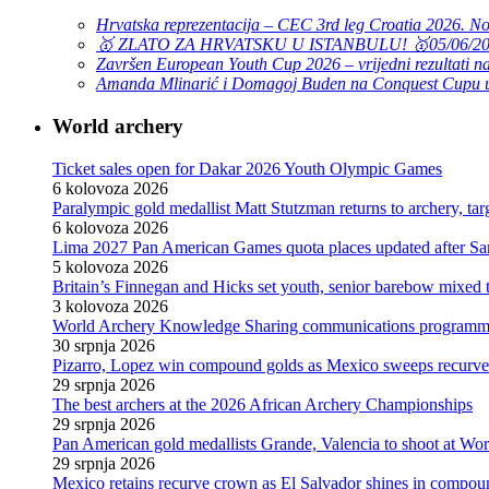
Hrvatska reprezentacija – CEC 3rd leg Croatia 2026. N
🥇 ZLATO ZA HRVATSKU U ISTANBULU! 🥇
05/06/2
Završen European Youth Cup 2026 – vrijedni rezultati na
Amanda Mlinarić i Domagoj Buden na Conquest Cupu u
World archery
Ticket sales open for Dakar 2026 Youth Olympic Games
6 kolovoza 2026
Paralympic gold medallist Matt Stutzman returns to archery, t
6 kolovoza 2026
Lima 2027 Pan American Games quota places updated after S
5 kolovoza 2026
Britain’s Finnegan and Hicks set youth, senior barebow mixed 
3 kolovoza 2026
World Archery Knowledge Sharing communications programm
30 srpnja 2026
Pizarro, Lopez win compound golds as Mexico sweeps recurve t
29 srpnja 2026
The best archers at the 2026 African Archery Championships
29 srpnja 2026
Pan American gold medallists Grande, Valencia to shoot at Wo
29 srpnja 2026
Mexico retains recurve crown as El Salvador shines in compou