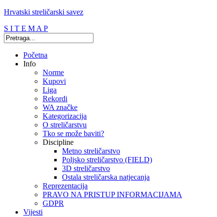
Hrvatski streličarski savez
S I T E M A P
Početna
Info
Norme
Kupovi
Liga
Rekordi
WA značke
Kategorizacija
O streličarstvu
Tko se može baviti?
Discipline
Metno streličarstvo
Poljsko streličarstvo (FIELD)
3D streličarstvo
Ostala streličarska natjecanja
Reprezentacija
PRAVO NA PRISTUP INFORMACIJAMA
GDPR
Vijesti