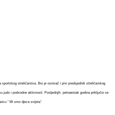
portskog streličarstva. Bio je osnivač i prvi predsjednik streličarskog
 su judo i podvodne aktivnosti. Posljednjih petnaestak godina priključio se
aricu ” Mi smo djeca svijeta”.