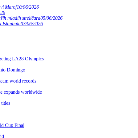
ovi Marof
10/06/2026
026
ših mladih streličara
05/06/2026
 Istanbulu
03/06/2026
argeting LA28 Olympics
anto Domingo
team world records
e expands worldwide
itles
rld Cup Final
nd