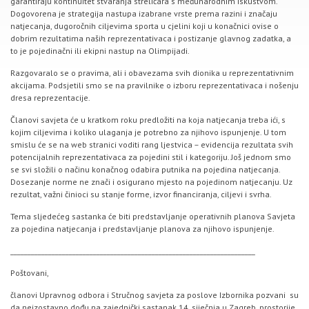
garantiraju kontinuitet stvaranja streličara s međunarodnim iskustvom.
Dogovorena je strategija nastupa izabrane vrste prema razini i značaju
natjecanja, dugoročnih ciljevima sporta u cjelini koji u konačnici ovise o
dobrim rezultatima naših reprezentativaca i postizanje glavnog zadatka, a
to je pojedinačni ili ekipni nastup na Olimpijadi.
Razgovaralo se o pravima, ali i obavezama svih dionika u reprezentativnim
akcijama. Podsjetili smo se na pravilnike o izboru reprezentativaca i nošenju
dresa reprezentacije.
Članovi savjeta će u kratkom roku predložiti na koja natjecanja treba ići, s
kojim ciljevima i koliko ulaganja je potrebno za njihovo ispunjenje. U tom
smislu će se na web stranici voditi rang ljestvica – evidencija rezultata svih
potencijalnih reprezentativaca za pojedini stil i kategoriju. Još jednom smo
se svi složili o načinu konačnog odabira putnika na pojedina natjecanja.
Dosezanje norme ne znači i osigurano mjesto na pojedinom natjecanju. Uz
rezultat, važni činioci su stanje forme, izvor financiranja, ciljevi i svrha.
Tema sljedećeg sastanka će biti predstavljanje operativnih planova Savjeta
za pojedina natjecanja i predstavljanje planova za njihovo ispunjenje.
_______________________________________________________________________
Poštovani,
članovi Upravnog odbora i Stručnog savjeta za poslove Izbornika pozvani su
da neizostavno dođu na zajednički sastanak 14. siječnja u Zagreb, prostorije