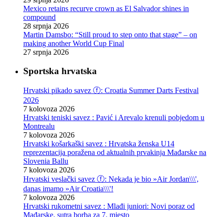
Mexico retains recurve crown as El Salvador shines in
compound
28 srpnja 2026
Martin Damsbo: “Still proud to step onto that stage” – on
making another World Cup Final
27 srpnja 2026
Sportska hrvatska
Hrvatski pikado savez ⓕ: Croatia Summer Darts Festival
2026
7 kolovoza 2026
Hrvatski teniski savez : Pavić i Arevalo krenuli pobjedom u
Montrealu
7 kolovoza 2026
Hrvatski košarkaški savez : Hrvatska ženska U14
reprezentacija poražena od aktualnih prvakinja Mađarske na
Slovenia Ballu
7 kolovoza 2026
Hrvatski veslački savez ⓕ: Nekada je bio »Air Jordan\\\',
danas imamo »Air Croatia\\\'!
7 kolovoza 2026
Hrvatski rukometni savez : Mlađi juniori: Novi poraz od
Mađarske, sutra borba za 7. mjesto