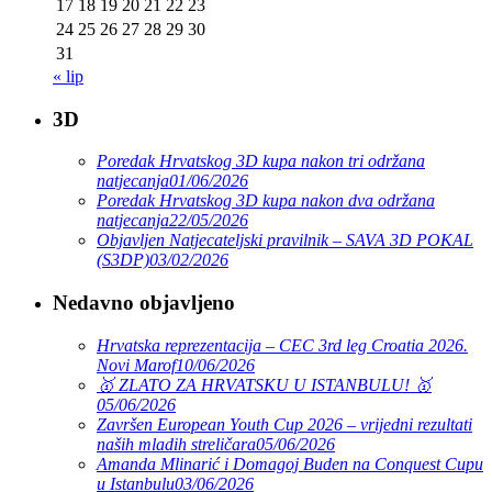
17
18
19
20
21
22
23
24
25
26
27
28
29
30
31
« lip
3D
Poredak Hrvatskog 3D kupa nakon tri održana
natjecanja
01/06/2026
Poredak Hrvatskog 3D kupa nakon dva održana
natjecanja
22/05/2026
Objavljen Natjecateljski pravilnik – SAVA 3D POKAL
(S3DP)
03/02/2026
Nedavno objavljeno
Hrvatska reprezentacija – CEC 3rd leg Croatia 2026.
Novi Marof
10/06/2026
🥇 ZLATO ZA HRVATSKU U ISTANBULU! 🥇
05/06/2026
Završen European Youth Cup 2026 – vrijedni rezultati
naših mladih streličara
05/06/2026
Amanda Mlinarić i Domagoj Buden na Conquest Cupu
u Istanbulu
03/06/2026