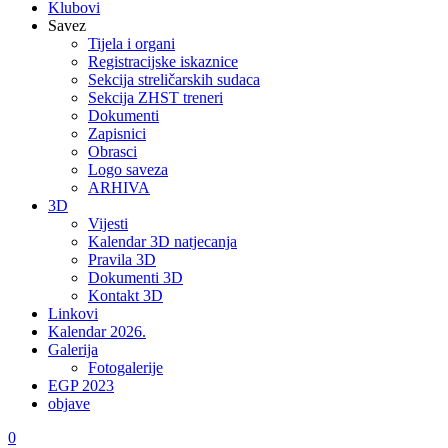
Klubovi
Savez
Tijela i organi
Registracijske iskaznice
Sekcija streličarskih sudaca
Sekcija ZHST treneri
Dokumenti
Zapisnici
Obrasci
Logo saveza
ARHIVA
3D
Vijesti
Kalendar 3D natjecanja
Pravila 3D
Dokumenti 3D
Kontakt 3D
Linkovi
Kalendar 2026.
Galerija
Fotogalerije
EGP 2023
objave
0