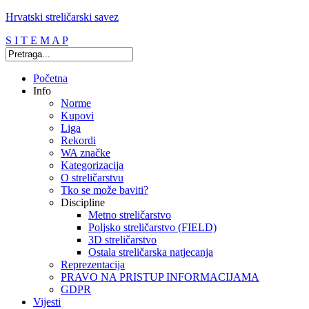
Hrvatski streličarski savez
S I T E M A P
Početna
Info
Norme
Kupovi
Liga
Rekordi
WA značke
Kategorizacija
O streličarstvu
Tko se može baviti?
Discipline
Metno streličarstvo
Poljsko streličarstvo (FIELD)
3D streličarstvo
Ostala streličarska natjecanja
Reprezentacija
PRAVO NA PRISTUP INFORMACIJAMA
GDPR
Vijesti