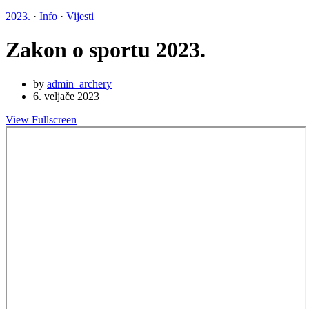
2023.
·
Info
·
Vijesti
Zakon o sportu 2023.
by
admin_archery
6. veljače 2023
View Fullscreen
Skip
to
PDF
content