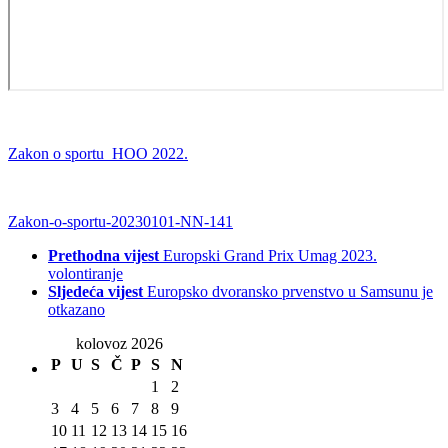
Zakon o sportu HOO 2022.
Zakon-o-sportu-20230101-NN-141
Prethodna vijest
Europski Grand Prix Umag 2023.
volontiranje
Sljedeća vijest
Europsko dvoransko prvenstvo u Samsunu je
otkazano
kolovoz 2026
P
U
S
Č
P
S
N
1
2
3
4
5
6
7
8
9
10
11
12
13
14
15
16