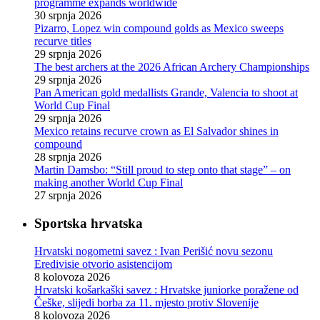
programme expands worldwide
30 srpnja 2026
Pizarro, Lopez win compound golds as Mexico sweeps
recurve titles
29 srpnja 2026
The best archers at the 2026 African Archery Championships
29 srpnja 2026
Pan American gold medallists Grande, Valencia to shoot at
World Cup Final
29 srpnja 2026
Mexico retains recurve crown as El Salvador shines in
compound
28 srpnja 2026
Martin Damsbo: “Still proud to step onto that stage” – on
making another World Cup Final
27 srpnja 2026
Sportska hrvatska
Hrvatski nogometni savez : Ivan Perišić novu sezonu
Eredivisie otvorio asistencijom
8 kolovoza 2026
Hrvatski košarkaški savez : Hrvatske juniorke poražene od
Češke, slijedi borba za 11. mjesto protiv Slovenije
8 kolovoza 2026