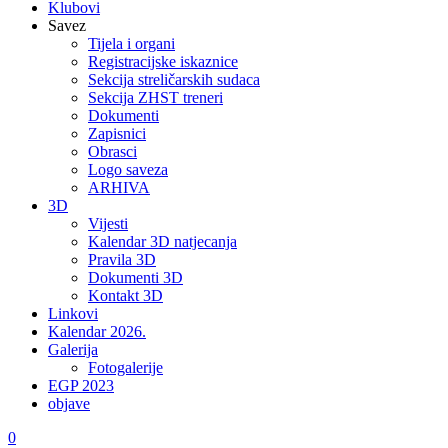
Klubovi
Savez
Tijela i organi
Registracijske iskaznice
Sekcija streličarskih sudaca
Sekcija ZHST treneri
Dokumenti
Zapisnici
Obrasci
Logo saveza
ARHIVA
3D
Vijesti
Kalendar 3D natjecanja
Pravila 3D
Dokumenti 3D
Kontakt 3D
Linkovi
Kalendar 2026.
Galerija
Fotogalerije
EGP 2023
objave
0