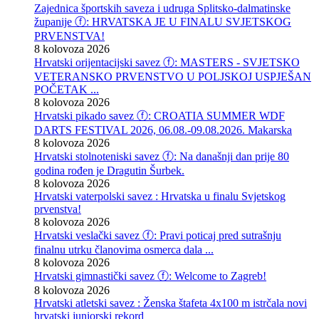
Zajednica športskih saveza i udruga Splitsko-dalmatinske
županije ⓕ: HRVATSKA JE U FINALU SVJETSKOG
PRVENSTVA!
8 kolovoza 2026
Hrvatski orijentacijski savez ⓕ: MASTERS - SVJETSKO
VETERANSKO PRVENSTVO U POLJSKOJ USPJEŠAN
POČETAK ...
8 kolovoza 2026
Hrvatski pikado savez ⓕ: CROATIA SUMMER WDF
DARTS FESTIVAL 2026, 06.08.-09.08.2026. Makarska
8 kolovoza 2026
Hrvatski stolnoteniski savez ⓕ: Na današnji dan prije 80
godina rođen je Dragutin Šurbek.
8 kolovoza 2026
Hrvatski vaterpolski savez : Hrvatska u finalu Svjetskog
prvenstva!
8 kolovoza 2026
Hrvatski veslački savez ⓕ: Pravi poticaj pred sutrašnju
finalnu utrku članovima osmerca dala ...
8 kolovoza 2026
Hrvatski gimnastički savez ⓕ: Welcome to Zagreb!
8 kolovoza 2026
Hrvatski atletski savez : Ženska štafeta 4x100 m istrčala novi
hrvatski juniorski rekord