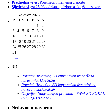
Prethodna vijest
Poremećaji hranjenja u sportu
Sljedeća vijest
25.03. održana je Izborna skupština saveza
kolovoz 2026
P
U
S
Č
P
S
N
1
2
3
4
5
6
7
8
9
10
11
12
13
14
15
16
17
18
19
20
21
22
23
24
25
26
27
28
29
30
31
« lip
3D
Poredak Hrvatskog 3D kupa nakon tri održana
natjecanja
01/06/2026
Poredak Hrvatskog 3D kupa nakon dva održana
natjecanja
22/05/2026
Objavljen Natjecateljski pravilnik – SAVA 3D POKAL
(S3DP)
03/02/2026
Nedavno objavljeno