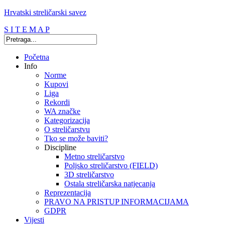
Hrvatski streličarski savez
S I T E M A P
Početna
Info
Norme
Kupovi
Liga
Rekordi
WA značke
Kategorizacija
O streličarstvu
Tko se može baviti?
Discipline
Metno streličarstvo
Poljsko streličarstvo (FIELD)
3D streličarstvo
Ostala streličarska natjecanja
Reprezentacija
PRAVO NA PRISTUP INFORMACIJAMA
GDPR
Vijesti