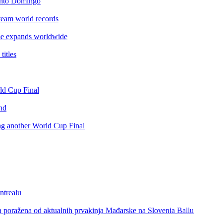
anto Domingo
team world records
e expands worldwide
itles
rld Cup Final
nd
ing another World Cup Final
ntrealu
a poražena od aktualnih prvakinja Mađarske na Slovenia Ballu