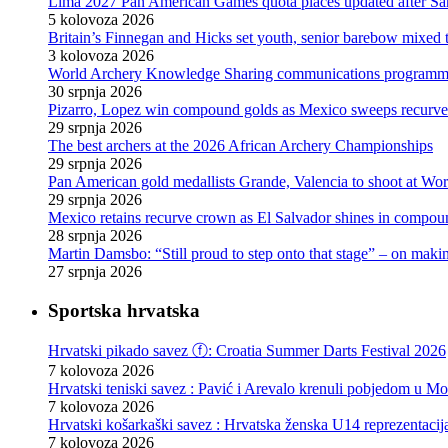
Lima 2027 Pan American Games quota places updated after S
5 kolovoza 2026
Britain’s Finnegan and Hicks set youth, senior barebow mixed 
3 kolovoza 2026
World Archery Knowledge Sharing communications programm
30 srpnja 2026
Pizarro, Lopez win compound golds as Mexico sweeps recurve t
29 srpnja 2026
The best archers at the 2026 African Archery Championships
29 srpnja 2026
Pan American gold medallists Grande, Valencia to shoot at Wo
29 srpnja 2026
Mexico retains recurve crown as El Salvador shines in compou
28 srpnja 2026
Martin Damsbo: “Still proud to step onto that stage” – on mak
27 srpnja 2026
Sportska hrvatska
Hrvatski pikado savez ⓕ: Croatia Summer Darts Festival 2026
7 kolovoza 2026
Hrvatski teniski savez : Pavić i Arevalo krenuli pobjedom u Mo
7 kolovoza 2026
Hrvatski košarkaški savez : Hrvatska ženska U14 reprezentacij
7 kolovoza 2026