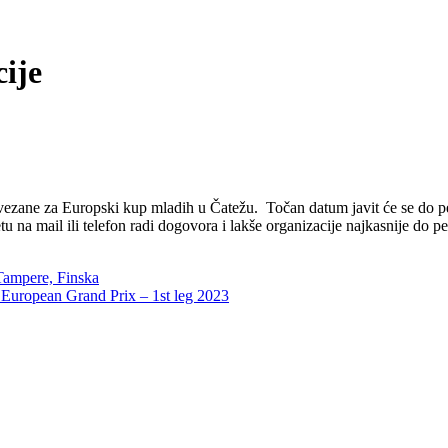
cije
e vezane za Europski kup mladih u Čatežu. Točan datum javit će se do p
jetu na mail ili telefon radi dogovora i lakše organizacije najkasnije d
pere, Finska
, European Grand Prix – 1st leg 2023