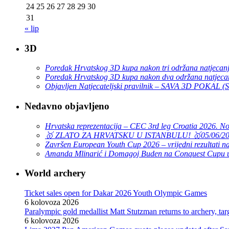
24
25
26
27
28
29
30
31
« lip
3D
Poredak Hrvatskog 3D kupa nakon tri održana natjecan
Poredak Hrvatskog 3D kupa nakon dva održana natjeca
Objavljen Natjecateljski pravilnik – SAVA 3D POKAL 
Nedavno objavljeno
Hrvatska reprezentacija – CEC 3rd leg Croatia 2026. N
🥇 ZLATO ZA HRVATSKU U ISTANBULU! 🥇
05/06/2
Završen European Youth Cup 2026 – vrijedni rezultati na
Amanda Mlinarić i Domagoj Buden na Conquest Cupu u
World archery
Ticket sales open for Dakar 2026 Youth Olympic Games
6 kolovoza 2026
Paralympic gold medallist Matt Stutzman returns to archery, t
6 kolovoza 2026