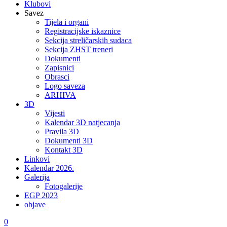
Klubovi
Savez
Tijela i organi
Registracijske iskaznice
Sekcija streličarskih sudaca
Sekcija ZHST treneri
Dokumenti
Zapisnici
Obrasci
Logo saveza
ARHIVA
3D
Vijesti
Kalendar 3D natjecanja
Pravila 3D
Dokumenti 3D
Kontakt 3D
Linkovi
Kalendar 2026.
Galerija
Fotogalerije
EGP 2023
objave
0