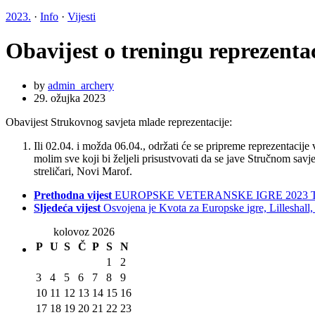
2023.
·
Info
·
Vijesti
Obavijest o treningu reprezenta
by
admin_archery
29. ožujka 2023
Obavijest Strukovnog savjeta mlade reprezentacije:
Ili 02.04. i možda 06.04., održati će se pripreme reprezentacij
molim sve koji bi željeli prisustvovati da se jave Stručnom sav
streličari, Novi Marof.
Prethodna vijest
EUROPSKE VETERANSKE IGRE 2023 Tam
Sljedeća vijest
Osvojena je Kvota za Europske igre, Lilleshall
kolovoz 2026
P
U
S
Č
P
S
N
1
2
3
4
5
6
7
8
9
10
11
12
13
14
15
16
17
18
19
20
21
22
23