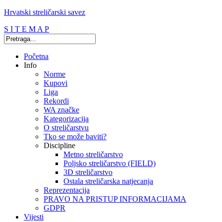
Hrvatski streličarski savez
S I T E M A P
Početna
Info
Norme
Kupovi
Liga
Rekordi
WA značke
Kategorizacija
O streličarstvu
Tko se može baviti?
Discipline
Metno streličarstvo
Poljsko streličarstvo (FIELD)
3D streličarstvo
Ostala streličarska natjecanja
Reprezentacija
PRAVO NA PRISTUP INFORMACIJAMA
GDPR
Vijesti