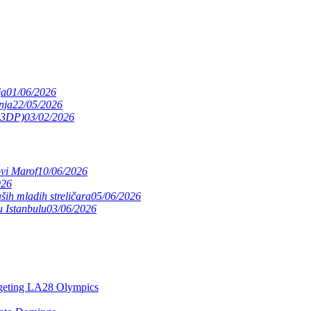
ja
01/06/2026
nja
22/05/2026
(S3DP)
03/02/2026
ovi Marof
10/06/2026
026
ših mladih streličara
05/06/2026
 Istanbulu
03/06/2026
argeting LA28 Olympics