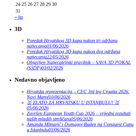
24
25
26
27
28
29
30
31
« lip
3D
Poredak Hrvatskog 3D kupa nakon tri održana
natjecanja
01/06/2026
Poredak Hrvatskog 3D kupa nakon dva održana
natjecanja
22/05/2026
Objavljen Natjecateljski pravilnik – SAVA 3D POKAL
(S3DP)
03/02/2026
Nedavno objavljeno
Hrvatska reprezentacija – CEC 3rd leg Croatia 2026.
Novi Marof
10/06/2026
🥇 ZLATO ZA HRVATSKU U ISTANBULU! 🥇
05/06/2026
Završen European Youth Cup 2026 – vrijedni rezultati
naših mladih streličara
05/06/2026
Amanda Mlinarić i Domagoj Buden na Conquest Cupu
u Istanbulu
03/06/2026