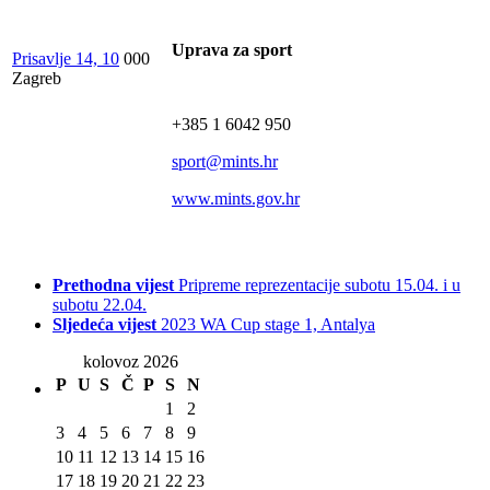
Uprava za sport
Prisavlje 14, 10
000
Zagreb
+385 1 6042 950
sport@mints.hr
www.mints.gov.hr
Prethodna vijest
Pripreme reprezentacije subotu 15.04. i u
subotu 22.04.
Sljedeća vijest
2023 WA Cup stage 1, Antalya
kolovoz 2026
P
U
S
Č
P
S
N
1
2
3
4
5
6
7
8
9
10
11
12
13
14
15
16
17
18
19
20
21
22
23