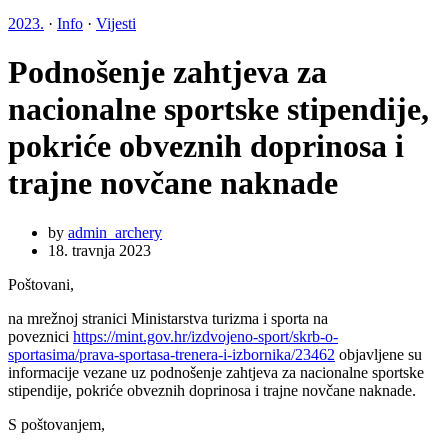
2023.
·
Info
·
Vijesti
Podnošenje zahtjeva za
nacionalne sportske stipendije,
pokriće obveznih doprinosa i
trajne novčane naknade
by
admin_archery
18. travnja 2023
Poštovani,
na mrežnoj stranici Ministarstva turizma i sporta na
poveznici
https://mint.gov.hr/izdvojeno-sport/skrb-o-
sportasima/prava-sportasa-trenera-i-izbornika/23462
objavljene su
informacije vezane uz podnošenje zahtjeva za nacionalne sportske
stipendije, pokriće obveznih doprinosa i trajne novčane naknade.
S poštovanjem,