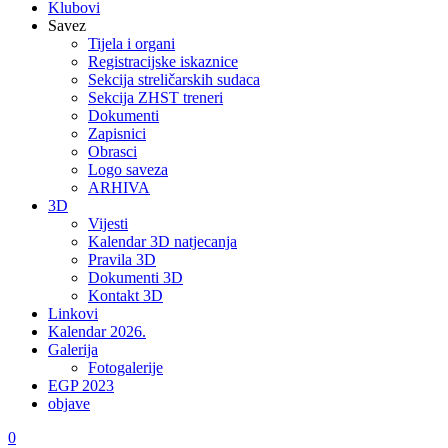
Klubovi
Savez
Tijela i organi
Registracijske iskaznice
Sekcija streličarskih sudaca
Sekcija ZHST treneri
Dokumenti
Zapisnici
Obrasci
Logo saveza
ARHIVA
3D
Vijesti
Kalendar 3D natjecanja
Pravila 3D
Dokumenti 3D
Kontakt 3D
Linkovi
Kalendar 2026.
Galerija
Fotogalerije
EGP 2023
objave
0