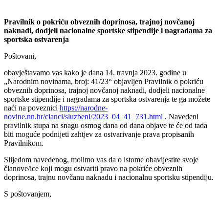
Pravilnik o pokriću obveznih doprinosa, trajnoj novčanoj
naknadi, dodjeli nacionalne sportske stipendije i nagradama za
sportska ostvarenja
Poštovani,
obavještavamo vas kako je dana 14. travnja 2023. godine u
„Narodnim novinama, broj: 41/23“ objavljen Pravilnik o pokriću
obveznih doprinosa, trajnoj novčanoj naknadi, dodjeli nacionalne
sportske stipendije i nagradama za sportska ostvarenja te ga možete
naći na poveznici
https://narodne-
novine.nn.hr/clanci/sluzbeni/2023_04_41_731.html
. Navedeni
pravilnik stupa na snagu osmog dana od dana objave te će od tada
biti moguće podnijeti zahtjev za ostvarivanje prava propisanih
Pravilnikom.
Slijedom navedenog, molimo vas da o istome obavijestite svoje
članove/ice koji mogu ostvariti pravo na pokriće obveznih
doprinosa, trajnu novčanu naknadu i nacionalnu sportsku stipendiju.
S poštovanjem,