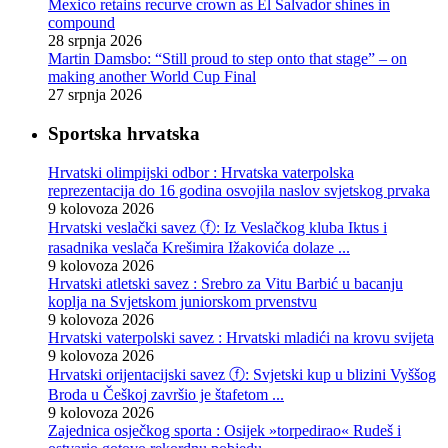
Mexico retains recurve crown as El Salvador shines in
compound
28 srpnja 2026
Martin Damsbo: “Still proud to step onto that stage” – on
making another World Cup Final
27 srpnja 2026
Sportska hrvatska
Hrvatski olimpijski odbor : Hrvatska vaterpolska
reprezentacija do 16 godina osvojila naslov svjetskog prvaka
9 kolovoza 2026
Hrvatski veslački savez ⓕ: Iz Veslačkog kluba Iktus i
rasadnika veslača Krešimira Ižakovića dolaze ...
9 kolovoza 2026
Hrvatski atletski savez : Srebro za Vitu Barbić u bacanju
koplja na Svjetskom juniorskom prvenstvu
9 kolovoza 2026
Hrvatski vaterpolski savez : Hrvatski mladići na krovu svijeta
9 kolovoza 2026
Hrvatski orijentacijski savez ⓕ: Svjetski kup u blizini Vyššog
Broda u Češkoj završio je štafetom ...
9 kolovoza 2026
Zajednica osječkog sporta : Osijek »torpedirao« Rudeš i