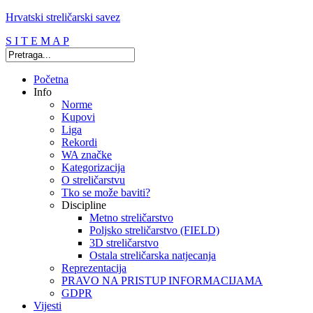
Hrvatski streličarski savez
S I T E M A P
Početna
Info
Norme
Kupovi
Liga
Rekordi
WA značke
Kategorizacija
O streličarstvu
Tko se može baviti?
Discipline
Metno streličarstvo
Poljsko streličarstvo (FIELD)
3D streličarstvo
Ostala streličarska natjecanja
Reprezentacija
PRAVO NA PRISTUP INFORMACIJAMA
GDPR
Vijesti