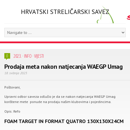
HRVATSKI STRELIČARSKI SAVEZ
2023.
·
INFO
·
VIJESTI
0
Prodaja meta nakon natjecanja WAEGP Umag
18. svibnja 2023
Poštovani,
Upravni odbor saveza odlučio je da se nakon natjecanja WAEGP Umag
korištene mete ponude na prodaju našim klubovima i pojedincima.
Opis: Refo
FOAM TARGET IN FORMAT QUATRO 130X130X24CM