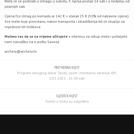
Mete će se podizati u Umagu u subotu, 3. lipnja poslije 14 sati i u nedjelju od
jutarnjih sati.
Cijena fco Umag po komadu je 142 € + stalak 25 € (50% od nabavne cijene).
Sve mete koje preostanu, nakon transporta i skladištenja bit će skuplje za
vrijednost tih troškova.
Molimo vas da se na vrijeme očitujete
o interesu za otkup meta i pošaljete
nam narudžbu na e-poštu Saveza.
archery@archery.hr
PRETHODNA VIJEST
Program okruglog stola: Studij, sport i mentalno zdravlje, KIF,
20.5.2023., 15,30 sati
SLJEDEĆA VIJEST
Turniri u Sisku su odgođeni