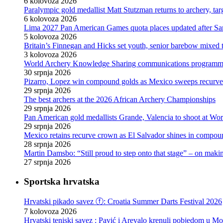
6 kolovoza 2026
Paralympic gold medallist Matt Stutzman returns to archery, t
6 kolovoza 2026
Lima 2027 Pan American Games quota places updated after S
5 kolovoza 2026
Britain’s Finnegan and Hicks set youth, senior barebow mixed 
3 kolovoza 2026
World Archery Knowledge Sharing communications programm
30 srpnja 2026
Pizarro, Lopez win compound golds as Mexico sweeps recurve t
29 srpnja 2026
The best archers at the 2026 African Archery Championships
29 srpnja 2026
Pan American gold medallists Grande, Valencia to shoot at Wo
29 srpnja 2026
Mexico retains recurve crown as El Salvador shines in compou
28 srpnja 2026
Martin Damsbo: “Still proud to step onto that stage” – on mak
27 srpnja 2026
Sportska hrvatska
Hrvatski pikado savez ⓕ: Croatia Summer Darts Festival 2026
7 kolovoza 2026
Hrvatski teniski savez : Pavić i Arevalo krenuli pobjedom u Mo