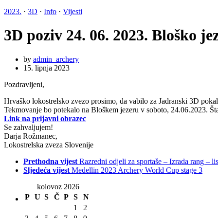
2023.
·
3D
·
Info
·
Vijesti
3D poziv 24. 06. 2023. Bloško je
by
admin_archery
15. lipnja 2023
Pozdravljeni,
Hrvaško lokostrelsko zvezo prosimo, da vabilo za Jadranski 3D pokal v
Tekmovanje bo potekalo na Bloškem jezeru v soboto, 24.06.2023. Šta
Link na prijavni obrazec
Se zahvaljujem!
Darja Rožmanec,
Lokostrelska zveza Slovenije
Prethodna vijest
Razredni odjeli za sportaše – Izrada rang – li
Sljedeća vijest
Medellin 2023 Archery World Cup stage 3
kolovoz 2026
P
U
S
Č
P
S
N
1
2