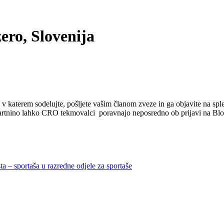
zero, Slovenija
 katerem sodelujte, pošljete vašim članom zveze in ga objavite na splet
rtnino lahko CRO tekmovalci poravnajo neposredno ob prijavi na Blošk
sta – sportaša u razredne odjele za sportaše