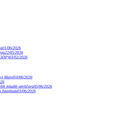
ja
01/06/2026
nja
22/05/2026
(S3DP)
03/02/2026
ovi Marof
10/06/2026
026
ših mladih streličara
05/06/2026
 Istanbulu
03/06/2026