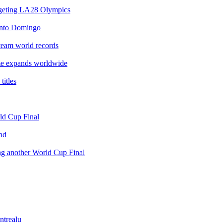
argeting LA28 Olympics
anto Domingo
team world records
e expands worldwide
itles
rld Cup Final
nd
ing another World Cup Final
ntrealu