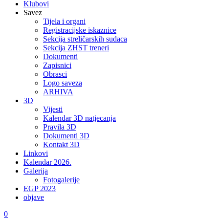
Klubovi
Savez
Tijela i organi
Registracijske iskaznice
Sekcija streličarskih sudaca
Sekcija ZHST treneri
Dokumenti
Zapisnici
Obrasci
Logo saveza
ARHIVA
3D
Vijesti
Kalendar 3D natjecanja
Pravila 3D
Dokumenti 3D
Kontakt 3D
Linkovi
Kalendar 2026.
Galerija
Fotogalerije
EGP 2023
objave
0