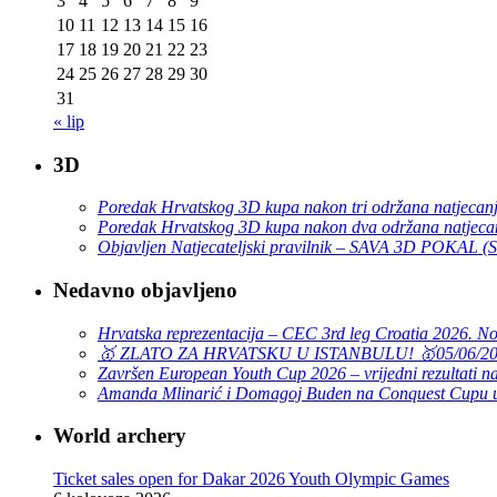
3
4
5
6
7
8
9
10
11
12
13
14
15
16
17
18
19
20
21
22
23
24
25
26
27
28
29
30
31
« lip
3D
Poredak Hrvatskog 3D kupa nakon tri održana natjecan
Poredak Hrvatskog 3D kupa nakon dva održana natjeca
Objavljen Natjecateljski pravilnik – SAVA 3D POKAL 
Nedavno objavljeno
Hrvatska reprezentacija – CEC 3rd leg Croatia 2026. N
🥇 ZLATO ZA HRVATSKU U ISTANBULU! 🥇
05/06/2
Završen European Youth Cup 2026 – vrijedni rezultati na
Amanda Mlinarić i Domagoj Buden na Conquest Cupu u
World archery
Ticket sales open for Dakar 2026 Youth Olympic Games