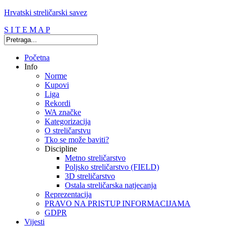
Hrvatski streličarski savez
S I T E M A P
Početna
Info
Norme
Kupovi
Liga
Rekordi
WA značke
Kategorizacija
O streličarstvu
Tko se može baviti?
Discipline
Metno streličarstvo
Poljsko streličarstvo (FIELD)
3D streličarstvo
Ostala streličarska natjecanja
Reprezentacija
PRAVO NA PRISTUP INFORMACIJAMA
GDPR
Vijesti