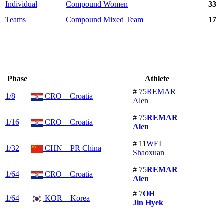
Individual
Compound Women
33
Teams
Compound Mixed Team
17
Phase
Athlete
# 75
REMAR
1/8
CRO – Croatia
Alen
# 75
REMAR
1/16
CRO – Croatia
Alen
# 11
WEI
1/32
CHN – PR China
Shaoxuan
# 75
REMAR
1/64
CRO – Croatia
Alen
# 7
OH
1/64
KOR – Korea
Jin Hyek