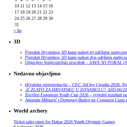
10
11
12
13
14
15
16
17
18
19
20
21
22
23
24
25
26
27
28
29
30
31
« lip
3D
Poredak Hrvatskog 3D kupa nakon tri održana natjecan
Poredak Hrvatskog 3D kupa nakon dva održana natjeca
Objavljen Natjecateljski pravilnik – SAVA 3D POKAL 
Nedavno objavljeno
Hrvatska reprezentacija – CEC 3rd leg Croatia 2026. N
🥇 ZLATO ZA HRVATSKU U ISTANBULU! 🥇
05/06/2
Završen European Youth Cup 2026 – vrijedni rezultati na
Amanda Mlinarić i Domagoj Buden na Conquest Cupu u
World archery
Ticket sales open for Dakar 2026 Youth Olympic Games
6 kolovoza 2026