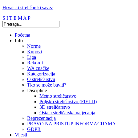
Hrvatski streličarski savez
S I T E M A P
Početna
Info
Norme
Kupovi
Liga
Rekordi
WA značke
Kategorizacija
O streličarstvu
Tko se može baviti?
Discipline
Metno streličarstvo
Poljsko streličarstvo (FIELD)
3D streličarstvo
Ostala streličarska natjecanja
Reprezentacija
PRAVO NA PRISTUP INFORMACIJAMA
GDPR
Vijesti