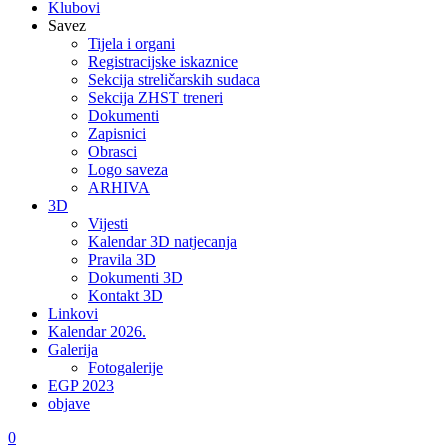
Klubovi
Savez
Tijela i organi
Registracijske iskaznice
Sekcija streličarskih sudaca
Sekcija ZHST treneri
Dokumenti
Zapisnici
Obrasci
Logo saveza
ARHIVA
3D
Vijesti
Kalendar 3D natjecanja
Pravila 3D
Dokumenti 3D
Kontakt 3D
Linkovi
Kalendar 2026.
Galerija
Fotogalerije
EGP 2023
objave
0