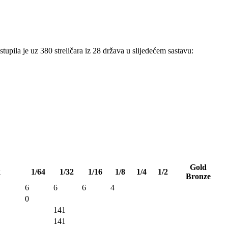
upila je uz 380 streličara iz 28 država u slijedećem sastavu:
Gold
k
1/64
1/32
1/16
1/8
1/4
1/2
Bronze
6
6
6
4
0
141
141