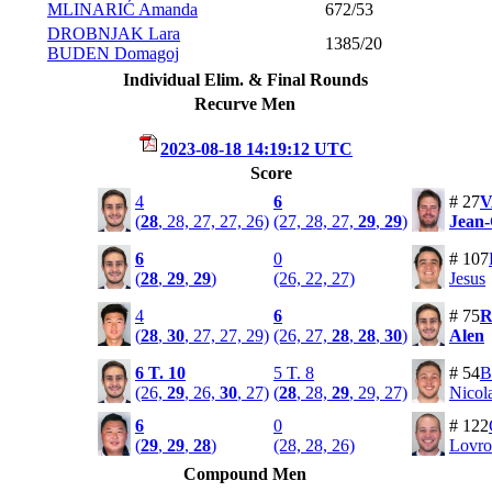
MLINARIĆ Amanda
672/53
DROBNJAK Lara
1385/20
BUDEN Domagoj
Individual Elim. & Final Rounds
Recurve Men
2023-08-18 14:19:12 UTC
Score
4
6
# 27
(
28
, 28, 27, 27, 26)
(27, 28, 27,
29
,
29
)
Jean-
6
0
# 107
(
28
,
29
,
29
)
(26, 22, 27)
Jesus
4
6
# 75
(
28
,
30
, 27, 27, 29)
(26, 27,
28
,
28
,
30
)
Alen
6
T. 10
5
T. 8
# 54
B
(26,
29
, 26,
30
, 27)
(
28
, 28,
29
, 29, 27)
Nicol
6
0
# 122
(
29
,
29
,
28
)
(28, 28, 26)
Lovro
Compound Men