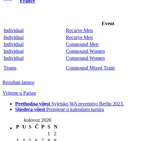
France
Event
Individual
Recurve Men
Individual
Recurve Men
Individual
Compound Men
Individual
Compound Women
Individual
Compound Women
Teams
Compound Mixed Team
Rezultati Ianseo
Vrijeme u Parizu
Prethodna vijest
Svjetsko WA prvenstvo Berlin 2023.
Sljedeća vijest
Promjene u kalendaru turnira
kolovoz 2026
P
U
S
Č
P
S
N
1
2
3
4
5
6
7
8
9