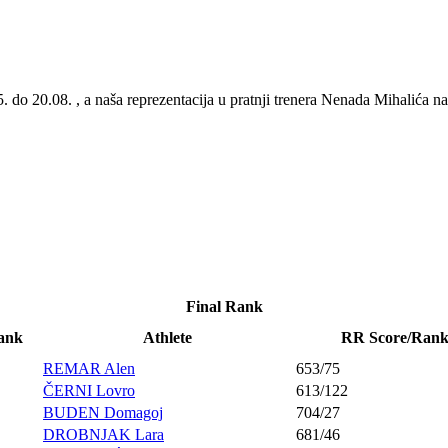
o 20.08. , a naša reprezentacija u pratnji trenera Nenada Mihalića nast
Final Rank
ank
Athlete
RR Score/Ran
REMAR Alen
653/75
ČERNI Lovro
613/122
BUDEN Domagoj
704/27
DROBNJAK Lara
681/46