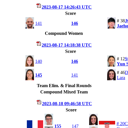
2023-08-17 14:26:43 UTC
Score
# 38
J
141
146
Jaeh
Compound Women
2023-08-17 14:18:38 UTC
Score
# 12
140
146
Yun 
# 46
D
145
141
Lara
Team Elim. & Final Rounds
Compound Mixed Team
2023-08-18 09:46:58 UTC
Score
# 20
155
147