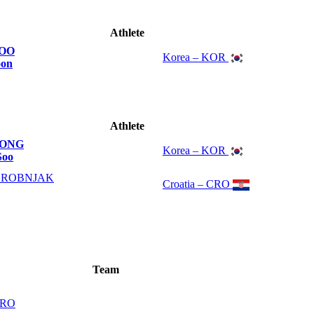
Athlete
OO
Korea – KOR
oon
Athlete
SONG
Korea – KOR
Soo
ROBNJAK
Croatia – CRO
Team
CRO