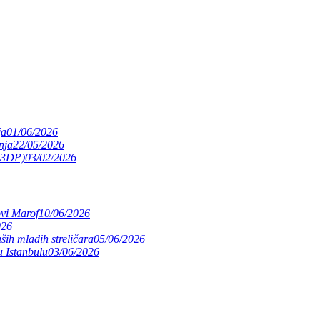
ja
01/06/2026
nja
22/05/2026
(S3DP)
03/02/2026
ovi Marof
10/06/2026
026
ših mladih streličara
05/06/2026
 Istanbulu
03/06/2026