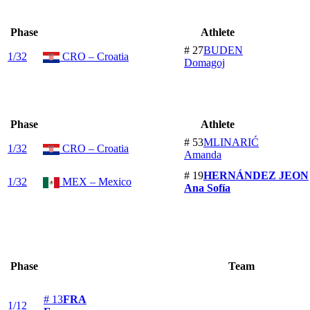
Phase
Athlete
# 27
BUDEN
1/32
CRO – Croatia
Domagoj
Phase
Athlete
# 53
MLINARIĆ
1/32
CRO – Croatia
Amanda
# 19
HERNÁNDEZ JEON
1/32
MEX – Mexico
Ana Sofía
Phase
Team
# 13
FRA
1/12