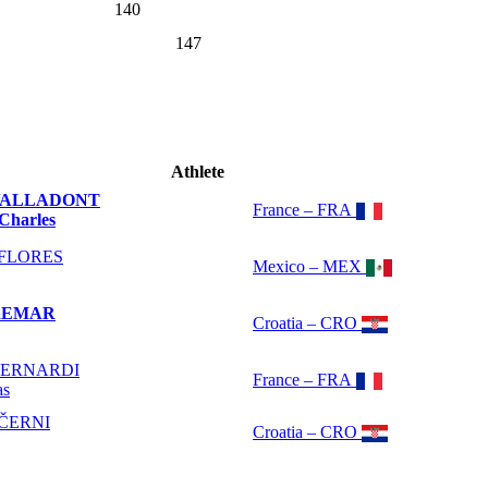
140
147
Athlete
VALLADONT
France – FRA
Charles
FLORES
Mexico – MEX
REMAR
Croatia – CRO
ERNARDI
France – FRA
as
ČERNI
Croatia – CRO