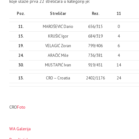
koje ulaze prva 22 streličara u kategoriji je:
Poz.
Streličar
Rez.
11
11.
MAROŠEVIĆ Dario
656/315
0
15.
KRUŠIĆ Igor
684/319
4
19.
VELAGIĆ Zoran
799/406
6
24.
ARAČIĆ Mile
736/381
4
30.
MUSTAPIĆ Ivan
919/451
14
13.
CRO – Croatia
2402/1176
24
CRO
Foto
WA Galerija