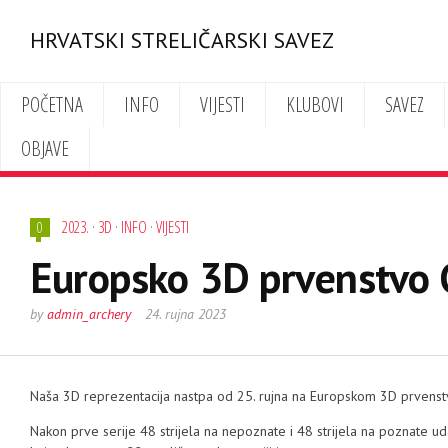
HRVATSKI STRELIČARSKI SAVEZ
POČETNA
INFO
VIJESTI
KLUBOVI
SAVEZ
OBJAVE
2023.
·
3D
·
INFO
·
VIJESTI
0
Europsko 3D prvenstvo 
by
admin_archery
24. rujna 2023
Naša 3D reprezentacija nastpa od 25. rujna na Europskom 3D prvenst
Nakon prve serije 48 strijela na nepoznate i 48 strijela na poznate ud