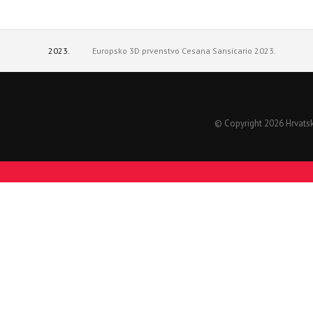
2023.
Europsko 3D prvenstvo Cesana Sansicario 2023.
© Copyright 2026 Hrvatski