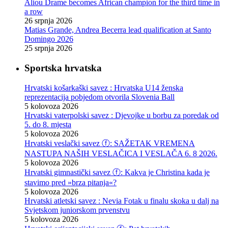
Aliou Drame becomes African champion for the third time in
a row
26 srpnja 2026
Matias Grande, Andrea Becerra lead qualification at Santo
Domingo 2026
25 srpnja 2026
Sportska hrvatska
Hrvatski košarkaški savez : Hrvatska U14 ženska
reprezentacija pobjedom otvorila Slovenia Ball
5 kolovoza 2026
Hrvatski vaterpolski savez : Djevojke u borbu za poredak od
5. do 8. mjesta
5 kolovoza 2026
Hrvatski veslački savez ⓕ: SAŽETAK VREMENA
NASTUPA NAŠIH VESLAČICA I VESLAČA 6. 8 2026.
5 kolovoza 2026
Hrvatski gimnastički savez ⓕ: Kakva je Christina kada je
stavimo pred »brza pitanja«?
5 kolovoza 2026
Hrvatski atletski savez : Nevia Fotak u finalu skoka u dalj na
Svjetskom juniorskom prvenstvu
5 kolovoza 2026