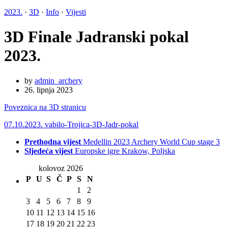
2023.
·
3D
·
Info
·
Vijesti
3D Finale Jadranski pokal
2023.
by
admin_archery
26. lipnja 2023
Poveznica na 3D stranicu
07.10.2023. vabilo-Trojica-3D-Jadr-pokal
Prethodna vijest
Medellin 2023 Archery World Cup stage 3
Sljedeća vijest
Europske igre Krakow, Poljska
kolovoz 2026
P
U
S
Č
P
S
N
1
2
3
4
5
6
7
8
9
10
11
12
13
14
15
16
17
18
19
20
21
22
23