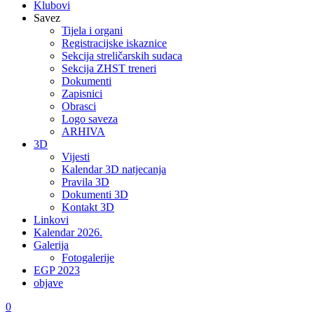
Klubovi
Savez
Tijela i organi
Registracijske iskaznice
Sekcija streličarskih sudaca
Sekcija ZHST treneri
Dokumenti
Zapisnici
Obrasci
Logo saveza
ARHIVA
3D
Vijesti
Kalendar 3D natjecanja
Pravila 3D
Dokumenti 3D
Kontakt 3D
Linkovi
Kalendar 2026.
Galerija
Fotogalerije
EGP 2023
objave
0