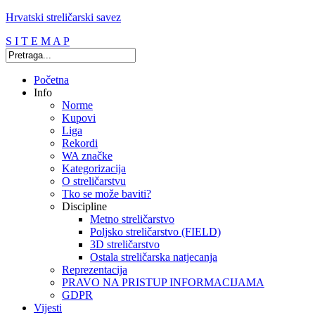
Hrvatski streličarski savez
S I T E M A P
Početna
Info
Norme
Kupovi
Liga
Rekordi
WA značke
Kategorizacija
O streličarstvu
Tko se može baviti?
Discipline
Metno streličarstvo
Poljsko streličarstvo (FIELD)
3D streličarstvo
Ostala streličarska natjecanja
Reprezentacija
PRAVO NA PRISTUP INFORMACIJAMA
GDPR
Vijesti