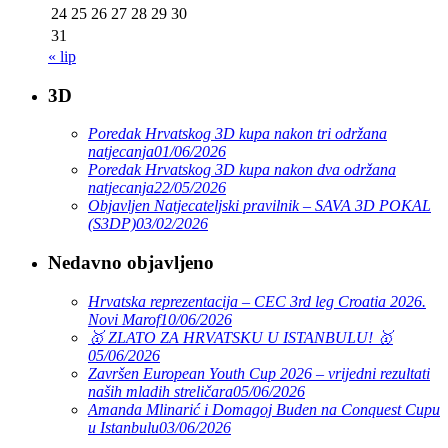
24
25
26
27
28
29
30
31
« lip
3D
Poredak Hrvatskog 3D kupa nakon tri održana
natjecanja
01/06/2026
Poredak Hrvatskog 3D kupa nakon dva održana
natjecanja
22/05/2026
Objavljen Natjecateljski pravilnik – SAVA 3D POKAL
(S3DP)
03/02/2026
Nedavno objavljeno
Hrvatska reprezentacija – CEC 3rd leg Croatia 2026.
Novi Marof
10/06/2026
🥇 ZLATO ZA HRVATSKU U ISTANBULU! 🥇
05/06/2026
Završen European Youth Cup 2026 – vrijedni rezultati
naših mladih streličara
05/06/2026
Amanda Mlinarić i Domagoj Buden na Conquest Cupu
u Istanbulu
03/06/2026