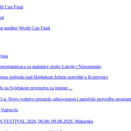
rld Cup Final
nd
ing another World Cup Final
jina
eprezentativaca za utakmice protiv Latvije i Nizozemske
orenu pobjedu nad Hajdukom želimo potvrditi u Koprivnici
u na Svjetskom prvenstvu za juniore ...
 HOO-a: Novo vodstvo preuzelo odgovornost i započelo provedbu progr
Valencija
ESTIVAL 2026, 06.08.-09.08.2026. Makarska