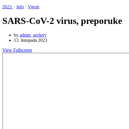
2023.
·
Info
·
Vijesti
SARS-CoV-2 virus, preporuke
by
admin_archery
13. listopada 2023
View Fullscreen
Skip
to
PDF
content