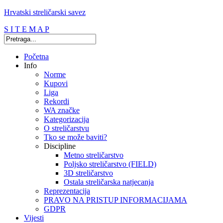
Hrvatski streličarski savez
S I T E M A P
Početna
Info
Norme
Kupovi
Liga
Rekordi
WA značke
Kategorizacija
O streličarstvu
Tko se može baviti?
Discipline
Metno streličarstvo
Poljsko streličarstvo (FIELD)
3D streličarstvo
Ostala streličarska natjecanja
Reprezentacija
PRAVO NA PRISTUP INFORMACIJAMA
GDPR
Vijesti