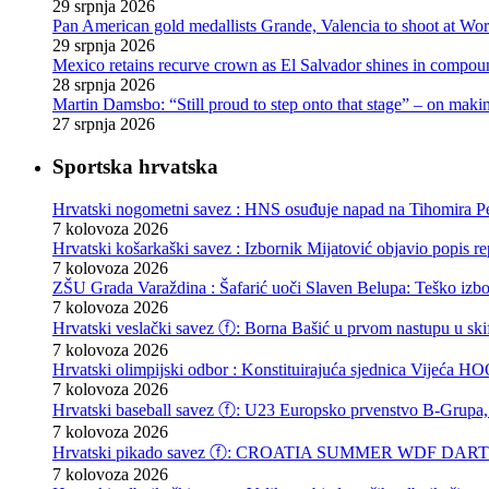
29 srpnja 2026
Pan American gold medallists Grande, Valencia to shoot at Wo
29 srpnja 2026
Mexico retains recurve crown as El Salvador shines in compou
28 srpnja 2026
Martin Damsbo: “Still proud to step onto that stage” – on mak
27 srpnja 2026
Sportska hrvatska
Hrvatski nogometni savez : HNS osuđuje napad na Tihomira Pe
7 kolovoza 2026
Hrvatski košarkaški savez : Izbornik Mijatović objavio popis r
7 kolovoza 2026
ZŠU Grada Varaždina : Šafarić uoči Slaven Belupa: Teško izb
7 kolovoza 2026
Hrvatski veslački savez ⓕ: Borna Bašić u prvom nastupu u skif
7 kolovoza 2026
Hrvatski olimpijski odbor : Konstituirajuća sjednica Vijeća
7 kolovoza 2026
Hrvatski baseball savez ⓕ: U23 Europsko prvenstvo B-Grupa, 
7 kolovoza 2026
Hrvatski pikado savez ⓕ: CROATIA SUMMER WDF DARTS F
7 kolovoza 2026