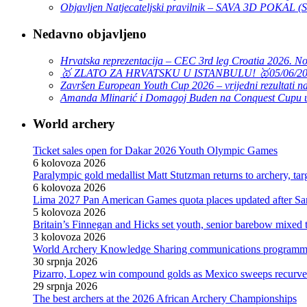
Objavljen Natjecateljski pravilnik – SAVA 3D POKAL 
Nedavno objavljeno
Hrvatska reprezentacija – CEC 3rd leg Croatia 2026. N
🥇 ZLATO ZA HRVATSKU U ISTANBULU! 🥇
05/06/2
Završen European Youth Cup 2026 – vrijedni rezultati na
Amanda Mlinarić i Domagoj Buden na Conquest Cupu u
World archery
Ticket sales open for Dakar 2026 Youth Olympic Games
6 kolovoza 2026
Paralympic gold medallist Matt Stutzman returns to archery, t
6 kolovoza 2026
Lima 2027 Pan American Games quota places updated after S
5 kolovoza 2026
Britain’s Finnegan and Hicks set youth, senior barebow mixed 
3 kolovoza 2026
World Archery Knowledge Sharing communications programm
30 srpnja 2026
Pizarro, Lopez win compound golds as Mexico sweeps recurve t
29 srpnja 2026
The best archers at the 2026 African Archery Championships