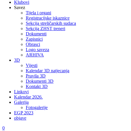
Klubovi
Savez
Tijela i organi
Registracijske iskaznice
Sekcija streličarskih sudaca
Sekcija ZHST treneri
Dokumenti
Zapisnici
Obrasci
Logo saveza
ARHIVA
3D
Vijesti
Kalendar 3D natjecanja
Pravila 3D
Dokumenti 3D
Kontakt 3D
Linkovi
Kalendar 2026.
Galerija
Fotogalerije
EGP 2023
objave
0