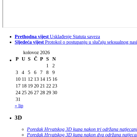
Prethodna vijest
Usklađenje Statuta saveza
Sljedeća vijest
Protokol o postupanju u slučaju seksualnog nasi
kolovoz 2026
P
U
S
Č
P
S
N
1
2
3
4
5
6
7
8
9
10
11
12
13
14
15
16
17
18
19
20
21
22
23
24
25
26
27
28
29
30
31
« lip
3D
Poredak Hrvatskog 3D kupa nakon tri održana natjecan
Poredak Hrvatskog 3D kupa nakon dva održana natjeca