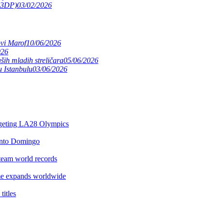
(S3DP)
03/02/2026
ovi Marof
10/06/2026
026
ših mladih streličara
05/06/2026
 Istanbulu
03/06/2026
argeting LA28 Olympics
anto Domingo
team world records
e expands worldwide
itles