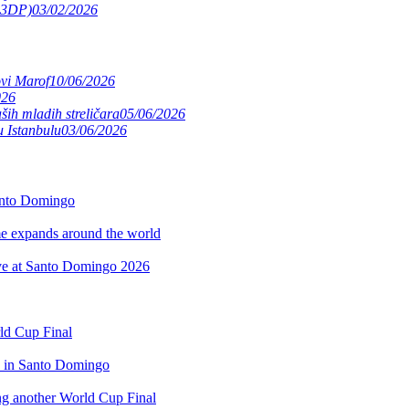
(S3DP)
03/02/2026
ovi Marof
10/06/2026
026
ših mladih streličara
05/06/2026
 Istanbulu
03/06/2026
anto Domingo
 expands around the world
rve at Santo Domingo 2026
rld Cup Final
d in Santo Domingo
ing another World Cup Final