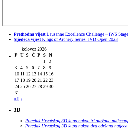
Prethodna vijest
Lausanne Excellence Challenge – IWS Stage
Sljedeća vijest
Kings of Archery Series: JVD Open 2023
kolovoz 2026
P
U
S
Č
P
S
N
1
2
3
4
5
6
7
8
9
10
11
12
13
14
15
16
17
18
19
20
21
22
23
24
25
26
27
28
29
30
31
« lip
3D
Poredak Hrvatskog 3D kupa nakon tri održana natjecan
Poredak Hrvatskog 3D kupa nakon dva održana natjeca