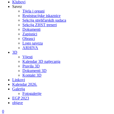
Klubovi
Savez
Tijela i organi
Registracijske iskaznice
Sekcija streličarskih sudaca
Sekcija ZHST treneri
Dokumenti
Zapisnici
Obrasci
Logo saveza
ARHIVA
3D
Vijesti
Kalendar 3D natjecanja
Pravila 3D
Dokumenti 3D
Kontakt 3D
Linkovi
Kalendar 2026.
Galerija
Fotogalerije
EGP 2023
objave
0