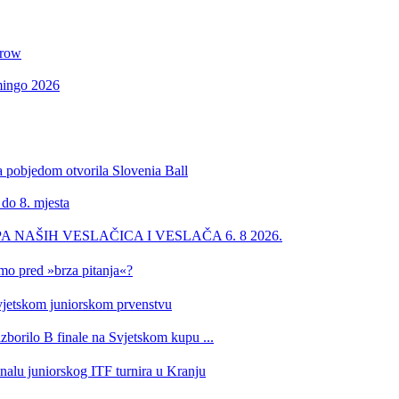
 row
omingo 2026
a pobjedom otvorila Slovenia Ball
 do 8. mjesta
PA NAŠIH VESLAČICA I VESLAČA 6. 8 2026.
imo pred »brza pitanja«?
 Svjetskom juniorskom prvenstvu
izborilo B finale na Svjetskom kupu ...
inalu juniorskog ITF turnira u Kranju