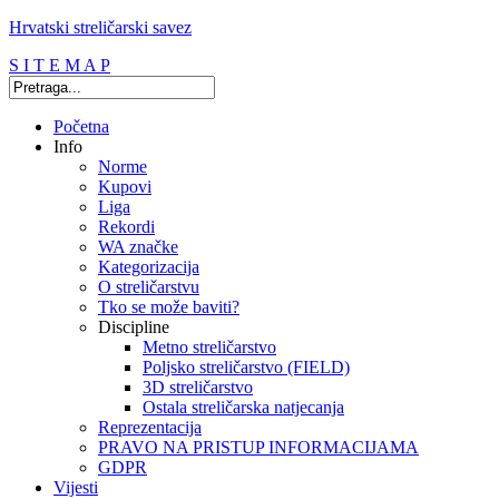
Hrvatski streličarski savez
S I T E M A P
Početna
Info
Norme
Kupovi
Liga
Rekordi
WA značke
Kategorizacija
O streličarstvu
Tko se može baviti?
Discipline
Metno streličarstvo
Poljsko streličarstvo (FIELD)
3D streličarstvo
Ostala streličarska natjecanja
Reprezentacija
PRAVO NA PRISTUP INFORMACIJAMA
GDPR
Vijesti