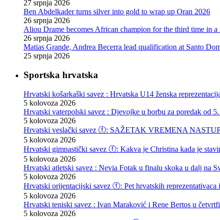
27 srpnja 2026
Ben Abdelkader turns silver into gold to wrap up Oran 2026
26 srpnja 2026
Aliou Drame becomes African champion for the third time in a
26 srpnja 2026
Matias Grande, Andrea Becerra lead qualification at Santo D
25 srpnja 2026
Sportska hrvatska
Hrvatski košarkaški savez : Hrvatska U14 ženska reprezentacij
5 kolovoza 2026
Hrvatski vaterpolski savez : Djevojke u borbu za poredak od 5.
5 kolovoza 2026
Hrvatski veslački savez ⓕ: SAŽETAK VREMENA NASTU
5 kolovoza 2026
Hrvatski gimnastički savez ⓕ: Kakva je Christina kada je stav
5 kolovoza 2026
Hrvatski atletski savez : Nevia Fotak u finalu skoka u dalj na
5 kolovoza 2026
Hrvatski orijentacijski savez ⓕ: Pet hrvatskih reprezentativaca 
5 kolovoza 2026
Hrvatski teniski savez : Ivan Maraković i Rene Bertos u četvrtf
5 kolovoza 2026