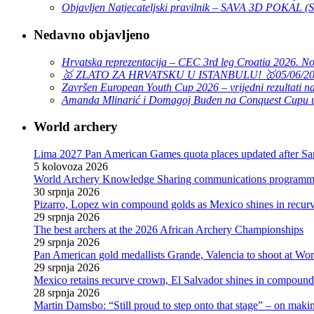
Objavljen Natjecateljski pravilnik – SAVA 3D POKAL 
Nedavno objavljeno
Hrvatska reprezentacija – CEC 3rd leg Croatia 2026. N
🥇 ZLATO ZA HRVATSKU U ISTANBULU! 🥇
05/06/2
Završen European Youth Cup 2026 – vrijedni rezultati na
Amanda Mlinarić i Domagoj Buden na Conquest Cupu u
World archery
Lima 2027 Pan American Games quota places updated after S
5 kolovoza 2026
World Archery Knowledge Sharing communications programme
30 srpnja 2026
Pizarro, Lopez win compound golds as Mexico shines in recu
29 srpnja 2026
The best archers at the 2026 African Archery Championships
29 srpnja 2026
Pan American gold medallists Grande, Valencia to shoot at Wo
29 srpnja 2026
Mexico retains recurve crown, El Salvador shines in compoun
28 srpnja 2026
Martin Damsbo: “Still proud to step onto that stage” – on mak