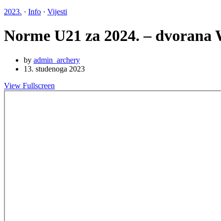
2023.
·
Info
·
Vijesti
Norme U21 za 2024. – dvoran
by
admin_archery
13. studenoga 2023
View Fullscreen
Skip
to
PDF
content