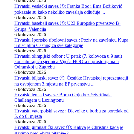
6 kolovoza 2026
Hrvatski veslački savez ⓕ: Franka Boc i Ema Božiković
pokazale su kako nekoliko zaveslaja odlučuje ...
6 kolovoza 2026
Hrvatski baseball savez ⓕ: U23 Europsko prvenstvo B-
Grupa, Valencija
6 kolovoza 2026
Hrvatski športsko ribolovni savez : Poziv na završnicu Kupa
u disciplini Casting za sve kategorije
6 kolovoza 2026
Hrvatski olimpijski odbor : U petak (7. kolovoza u 9 sati)
konstituirajuća sjednica Vijeća HOO-a u prostorijama u
Odranskoj u Zagrebu
6 kolovoza 2026
Hrvatski biljarski savez ⓕ: Čestitke Hrvatskoj reprezentaciji
na osvojenom 3.mjestu na EP prvenstvu ...
6 kolovoza 2026
Hrvatski teniski savez : Borna Gojo bez četvrtfinala
Challengera u Lexingtonu
6 kolovoza 2026
Hrvatski vaterpolski savez : Djevojke u borbu za poredak od
5. do 8. mjesta
5 kolovoza 2026
Hrvatski gimnastički savez ⓕ: Kakva je Christina kada je
stavimo pred »brza pitanja«?