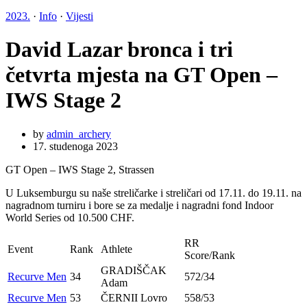
2023.
·
Info
·
Vijesti
David Lazar bronca i tri
četvrta mjesta na GT Open –
IWS Stage 2
by
admin_archery
17. studenoga 2023
GT Open – IWS Stage 2,
Strassen
U Luksemburgu su naše streličarke i streličari od 17.11. do 19.11. na
nagradnom turniru i bore se za medalje i nagradni fond Indoor
World Series od 10.500 CHF.
RR
Event
Rank
Athlete
Score/Rank
GRADIŠČAK
Recurve Men
34
572/34
Adam
Recurve Men
53
ČERNII Lovro
558/53