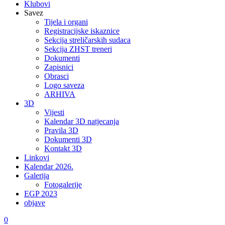
Klubovi
Savez
Tijela i organi
Registracijske iskaznice
Sekcija streličarskih sudaca
Sekcija ZHST treneri
Dokumenti
Zapisnici
Obrasci
Logo saveza
ARHIVA
3D
Vijesti
Kalendar 3D natjecanja
Pravila 3D
Dokumenti 3D
Kontakt 3D
Linkovi
Kalendar 2026.
Galerija
Fotogalerije
EGP 2023
objave
0