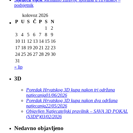
podsjetnik
kolovoz 2026
P
U
S
Č
P
S
N
1
2
3
4
5
6
7
8
9
10
11
12
13
14
15
16
17
18
19
20
21
22
23
24
25
26
27
28
29
30
31
« lip
3D
Poredak Hrvatskog 3D kupa nakon tri održana
natjecanja
01/06/2026
Poredak Hrvatskog 3D kupa nakon dva održana
natjecanja
22/05/2026
Objavljen Natjecateljski pravilnik – SAVA 3D POKAL
(S3DP)
03/02/2026
Nedavno objavljeno