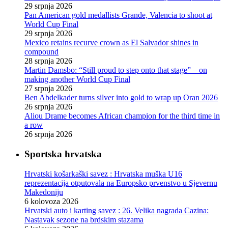
29 srpnja 2026
Pan American gold medallists Grande, Valencia to shoot at
World Cup Final
29 srpnja 2026
Mexico retains recurve crown as El Salvador shines in
compound
28 srpnja 2026
Martin Damsbo: “Still proud to step onto that stage” – on
making another World Cup Final
27 srpnja 2026
Ben Abdelkader turns silver into gold to wrap up Oran 2026
26 srpnja 2026
Aliou Drame becomes African champion for the third time in
a row
26 srpnja 2026
Sportska hrvatska
Hrvatski košarkaški savez : Hrvatska muška U16
reprezentacija otputovala na Europsko prvenstvo u Sjevernu
Makedoniju
6 kolovoza 2026
Hrvatski auto i karting savez : 26. Velika nagrada Cazina:
Nastavak sezone na brdskim stazama