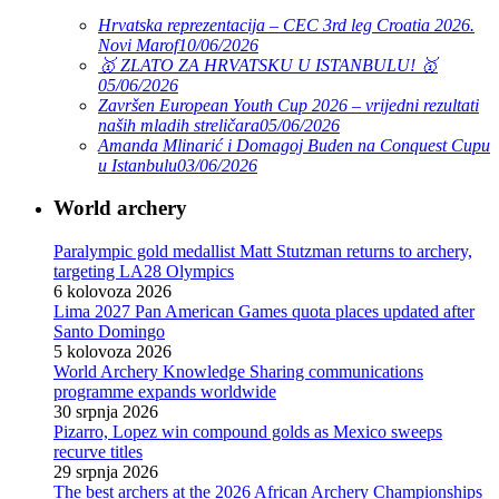
Hrvatska reprezentacija – CEC 3rd leg Croatia 2026.
Novi Marof
10/06/2026
🥇 ZLATO ZA HRVATSKU U ISTANBULU! 🥇
05/06/2026
Završen European Youth Cup 2026 – vrijedni rezultati
naših mladih streličara
05/06/2026
Amanda Mlinarić i Domagoj Buden na Conquest Cupu
u Istanbulu
03/06/2026
World archery
Paralympic gold medallist Matt Stutzman returns to archery,
targeting LA28 Olympics
6 kolovoza 2026
Lima 2027 Pan American Games quota places updated after
Santo Domingo
5 kolovoza 2026
World Archery Knowledge Sharing communications
programme expands worldwide
30 srpnja 2026
Pizarro, Lopez win compound golds as Mexico sweeps
recurve titles
29 srpnja 2026
The best archers at the 2026 African Archery Championships