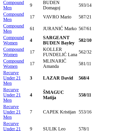
Compound
BUDEN
9
593/14
Men
Domagoj
Compound
17
VAVRO Mario
587/21
Men
Compound
61
JURANIĆ Marko
567/61
Men
Compound
SARGEANT
4
582/10
Women
BUDEN Bayley
Compound
KOLLER
17
562/32
Women
FUNDELIĆ Lana
Compound
MLINARIĆ
17
581/11
Women
Amanda
Recurve
Under 21
3
LAZAR David
568/4
Men
Recurve
ŠMAGUC
Under 21
4
558/11
Matija
Men
Recurve
Under 21
7
CAPEK Kristijan
553/16
Men
Recurve
Under 21
9
SULIK Leo
578/1