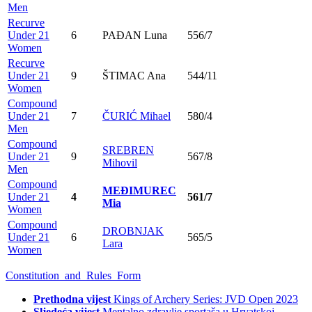
Men
Recurve
Under 21
6
PAĐAN Luna
556/7
Women
Recurve
Under 21
9
ŠTIMAC Ana
544/11
Women
Compound
Under 21
7
ČURIĆ Mihael
580/4
Men
Compound
SREBREN
Under 21
9
567/8
Mihovil
Men
Compound
MEĐIMUREC
Under 21
4
561/7
Mia
Women
Compound
DROBNJAK
Under 21
6
565/5
Lara
Women
Constitution_and_Rules_Form
Prethodna vijest
Kings of Archery Series: JVD Open 2023
Sljedeća vijest
Mentalno zdravlje sportaša u Hrvatskoj –