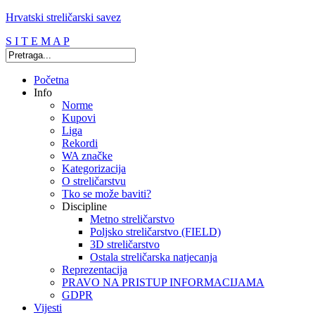
Hrvatski streličarski savez
S I T E M A P
Početna
Info
Norme
Kupovi
Liga
Rekordi
WA značke
Kategorizacija
O streličarstvu
Tko se može baviti?
Discipline
Metno streličarstvo
Poljsko streličarstvo (FIELD)
3D streličarstvo
Ostala streličarska natjecanja
Reprezentacija
PRAVO NA PRISTUP INFORMACIJAMA
GDPR
Vijesti