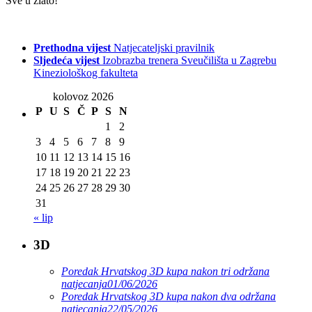
Sve u zlato!
Prethodna vijest
Natjecateljski pravilnik
Sljedeća vijest
Izobrazba trenera Sveučilišta u Zagrebu
Kineziološkog fakulteta
kolovoz 2026
P
U
S
Č
P
S
N
1
2
3
4
5
6
7
8
9
10
11
12
13
14
15
16
17
18
19
20
21
22
23
24
25
26
27
28
29
30
31
« lip
3D
Poredak Hrvatskog 3D kupa nakon tri održana
natjecanja
01/06/2026
Poredak Hrvatskog 3D kupa nakon dva održana
natjecanja
22/05/2026