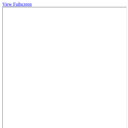
View Fullscreen
Skip
to
PDF
content