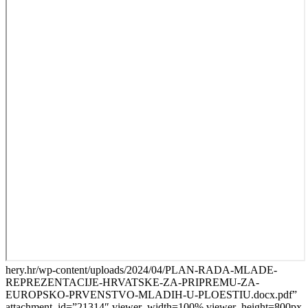
hery.hr/wp-content/uploads/2024/04/PLAN-RADA-MLADE-
REPREZENTACIJE-HRVATSKE-ZA-PRIPREMU-ZA-
EUROPSKO-PRVENSTVO-MLADIH-U-PLOESTIU.docx.pdf”
attachment_id=”21314″ viewer_width=100% viewer_height=800px