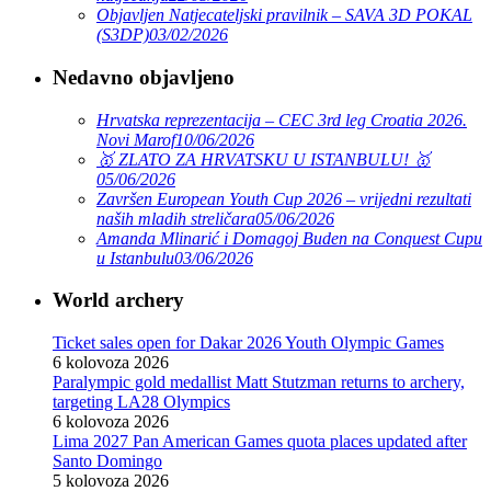
Objavljen Natjecateljski pravilnik – SAVA 3D POKAL
(S3DP)
03/02/2026
Nedavno objavljeno
Hrvatska reprezentacija – CEC 3rd leg Croatia 2026.
Novi Marof
10/06/2026
🥇 ZLATO ZA HRVATSKU U ISTANBULU! 🥇
05/06/2026
Završen European Youth Cup 2026 – vrijedni rezultati
naših mladih streličara
05/06/2026
Amanda Mlinarić i Domagoj Buden na Conquest Cupu
u Istanbulu
03/06/2026
World archery
Ticket sales open for Dakar 2026 Youth Olympic Games
6 kolovoza 2026
Paralympic gold medallist Matt Stutzman returns to archery,
targeting LA28 Olympics
6 kolovoza 2026
Lima 2027 Pan American Games quota places updated after
Santo Domingo
5 kolovoza 2026