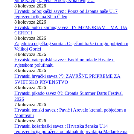
Šime Ravnjak, Petar Hrkać, Roko Mijić ...
8 kolovoza 2026
Hrvatski odbojkaški savez : Poraz od Japana naše U17
reprezentacije na SP u Čileu
8 kolovoza 2026
Hrvatski auto i karting savez : IN MEMORIAM – MATIJA
GERECI
8 kolovoza 2026
Zajednica osječkog sporta : Osječani traže i drugu pobjedu u
Velikoj Gorici
8 kolovoza 2026
Hrvatski vaterpolski savez : Bodrimo mlade Hrvate u
svjetskom polufinalu
8 kolovoza 2026
Hrvatski hrvački savez ⓕ: ZAVRŠNE PRIPREME ZA
SVJETSKO PRVENSTVO
8 kolovoza 2026
Hrvatski pikado savez ⓕ: Croatia Summer Darts Festival
2026
7 kolovoza 2026
Hrvatski teniski savez : Pavić i Arevalo krenuli pobjedom u
Montrealu
7 kolovoza 2026
Hrvatski košarkaški savez : Hrvatska ženska U14
reprezentacija poražena od aktualnih prvakinja Mađarske na