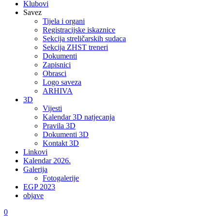
Klubovi
Savez
Tijela i organi
Registracijske iskaznice
Sekcija streličarskih sudaca
Sekcija ZHST treneri
Dokumenti
Zapisnici
Obrasci
Logo saveza
ARHIVA
3D
Vijesti
Kalendar 3D natjecanja
Pravila 3D
Dokumenti 3D
Kontakt 3D
Linkovi
Kalendar 2026.
Galerija
Fotogalerije
EGP 2023
objave
0