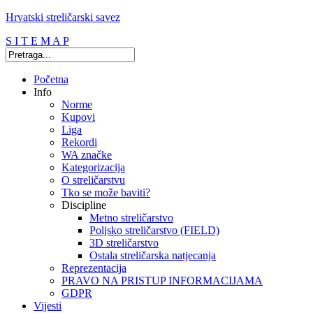
Hrvatski streličarski savez
S I T E M A P
Početna
Info
Norme
Kupovi
Liga
Rekordi
WA značke
Kategorizacija
O streličarstvu
Tko se može baviti?
Discipline
Metno streličarstvo
Poljsko streličarstvo (FIELD)
3D streličarstvo
Ostala streličarska natjecanja
Reprezentacija
PRAVO NA PRISTUP INFORMACIJAMA
GDPR
Vijesti