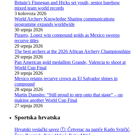
Britain’s Finnegan and Hicks set youth, senior barebow
mixed team world records
3 kolovoza 2026
World Archery Knowledge Sharing communications
programme expands worldwide
30 srpnja 2026
Pizarro, Lopez win compound golds as Mexico sweeps
recurve titles
29 srpnja 2026
The best archers at the 2026 African Archery Championships
29 srpnja 2026
Pan American gold medallists Grande, Valencia to shoot at
World Cup Final
29 srpnja 2026
Mexico retains recurve crown as El Salvador shines in
compound
28 srpnja 2026
Martin Damsbo: “Still proud to step onto that stage” – on
making another World Cup Final
27 srpnja 2026
Sportska hrvatska
Hrvatski veslački savez ⓕ: Četverac na pariće Karlo Svirčić,