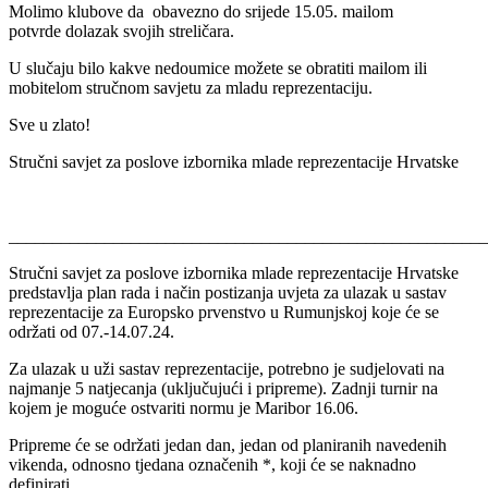
Molimo klubove da obavezno do srijede 15.05. mailom
potvrde dolazak svojih streličara.
U slučaju bilo kakve nedoumice možete se obratiti mailom ili
mobitelom stručnom savjetu za mladu reprezentaciju.
Sve u zlato!
Stručni savjet za poslove izbornika mlade reprezentacije Hrvatske
_______________________________________________________
Stručni savjet za poslove izbornika mlade reprezentacije Hrvatske
predstavlja plan rada i način postizanja uvjeta za ulazak u sastav
reprezentacije za Europsko prvenstvo u Rumunjskoj koje će se
održati od 07.-14.07.24.
Za ulazak u uži sastav reprezentacije, potrebno je sudjelovati na
najmanje 5 natjecanja (uključujući i pripreme). Zadnji turnir na
kojem je moguće ostvariti normu je Maribor 16.06.
Pripreme će se održati jedan dan, jedan od planiranih navedenih
vikenda, odnosno tjedana označenih *, koji će se naknadno
definirati.