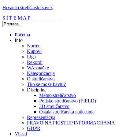
Hrvatski streličarski savez
S I T E M A P
Početna
Info
Norme
Kupovi
Liga
Rekordi
WA značke
Kategorizacija
O streličarstvu
Tko se može baviti?
Discipline
Metno streličarstvo
Poljsko streličarstvo (FIELD)
3D streličarstvo
Ostala streličarska natjecanja
Reprezentacija
PRAVO NA PRISTUP INFORMACIJAMA
GDPR
Vijesti