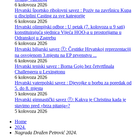
6 kolovoza 2026
Hrvatski športsko ribolovni savez : Poziv na završnicu Kupa
u disciplini Casting za sve kategorije
6 kolovoza 2026
Hrvatski olimpijski odbor : U petak (7. kolovoza u 9 sati)
konstituirajuća sjednica Vijeća HOO-a u prostorijama u
Odranskoj u Zagrebu
6 kolovoza 2026
Hrvatski biljarski savez ⓕ: Čestitke Hrvatskoj reprezentaciji
na osvojenom 3.mjestu na EP prvenstvu ...
6 kolovoza 2026
Hrvatski teniski savez : Borna Gojo bez četvrtfinala
Challengera u Lexingtonu
6 kolovoza 2026
Hrvatski vaterpolski savez : Djevojke u borbu za poredak od
5. do 8. mjesta
5 kolovoza 2026
Hrvatski gimnastički savez ⓕ: Kakva je Christina kada je
stavimo pred »brza pitanja«?
5 kolovoza 2026
Home
2024.
Nagrada Dražen Petrović 2024.