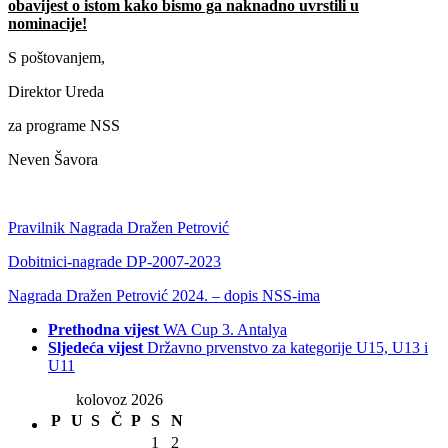
obavijest o istom kako bismo ga naknadno uvrstili u
nominacije
!
S poštovanjem,
Direktor Ureda
za programe NSS
Neven Šavora
Pravilnik Nagrada Dražen Petrović
Dobitnici-nagrade DP-2007-2023
Nagrada Dražen Petrović 2024. – dopis NSS-ima
Prethodna vijest
WA Cup 3. Antalya
Sljedeća vijest
Državno prvenstvo za kategorije U15, U13 i
U11
kolovoz 2026
P
U
S
Č
P
S
N
1
2