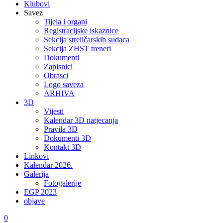
Klubovi
Savez
Tijela i organi
Registracijske iskaznice
Sekcija streličarskih sudaca
Sekcija ZHST treneri
Dokumenti
Zapisnici
Obrasci
Logo saveza
ARHIVA
3D
Vijesti
Kalendar 3D natjecanja
Pravila 3D
Dokumenti 3D
Kontakt 3D
Linkovi
Kalendar 2026.
Galerija
Fotogalerije
EGP 2023
objave
0