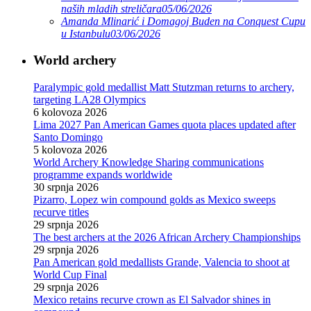
naših mladih streličara
05/06/2026
Amanda Mlinarić i Domagoj Buden na Conquest Cupu
u Istanbulu
03/06/2026
World archery
Paralympic gold medallist Matt Stutzman returns to archery,
targeting LA28 Olympics
6 kolovoza 2026
Lima 2027 Pan American Games quota places updated after
Santo Domingo
5 kolovoza 2026
World Archery Knowledge Sharing communications
programme expands worldwide
30 srpnja 2026
Pizarro, Lopez win compound golds as Mexico sweeps
recurve titles
29 srpnja 2026
The best archers at the 2026 African Archery Championships
29 srpnja 2026
Pan American gold medallists Grande, Valencia to shoot at
World Cup Final
29 srpnja 2026
Mexico retains recurve crown as El Salvador shines in