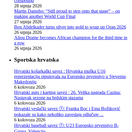
compound
28 srpnja 2026
Martin Damsbo: “Still proud to step onto that stage” – on
making another World Cup Final
27 srpnja 2026
Ben Abdelkader turns silver into gold to wrap up Oran 2026
26 srpnja 2026
Aliou Drame becomes African champion for the third time in
a row
26 srpnja 2026
Sportska hrvatska
Hrvatski košarkaški savez : Hrvatska muška U16
reprezentacija otputovala na Europsko prvenstvo u Sjevernu
Makedoniju
6 kolovoza 2026
Hrvatski auto i karting savez : 26. Velika nagrada Cazina:
Nastavak sezone na brdskim stazama
6 kolovoza 2026
Hrvatski veslački savez ⓕ: Franka Boc i Ema Božiković
pokazale su kako nekoliko zaveslaja odlučuje ...
6 kolovoza 2026
Hrvatski baseball savez ⓕ: U23 Europsko prvenstvo B-
Grupa, Valencija