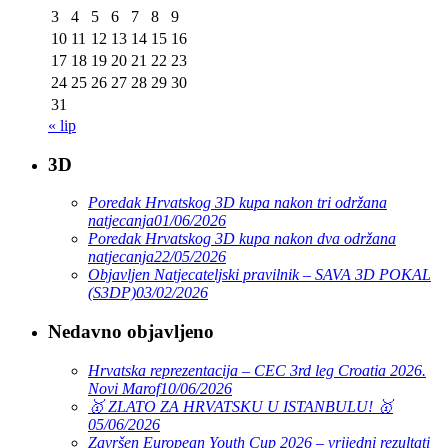
3
4
5
6
7
8
9
10
11
12
13
14
15
16
17
18
19
20
21
22
23
24
25
26
27
28
29
30
31
« lip
3D
Poredak Hrvatskog 3D kupa nakon tri održana
natjecanja
01/06/2026
Poredak Hrvatskog 3D kupa nakon dva održana
natjecanja
22/05/2026
Objavljen Natjecateljski pravilnik – SAVA 3D POKAL
(S3DP)
03/02/2026
Nedavno objavljeno
Hrvatska reprezentacija – CEC 3rd leg Croatia 2026.
Novi Marof
10/06/2026
🥇 ZLATO ZA HRVATSKU U ISTANBULU! 🥇
05/06/2026
Završen European Youth Cup 2026 – vrijedni rezultati