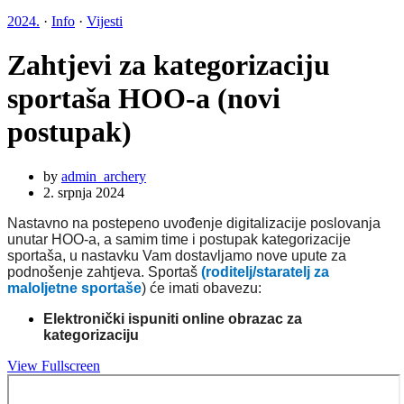
2024.
·
Info
·
Vijesti
Zahtjevi za kategorizaciju
sportaša HOO-a (novi
postupak)
by
admin_archery
2. srpnja 2024
Nastavno na postepeno uvođenje digitalizacije poslovanja
unutar HOO-a, a samim time i postupak kategorizacije
sportaša, u nastavku Vam dostavljamo nove upute za
podnošenje zahtjeva. Sportaš
(roditelj/staratelj za
maloljetne sportaše
) će imati obavezu:
Elektronički ispuniti online obrazac za
kategorizaciju
View Fullscreen
Skip
to