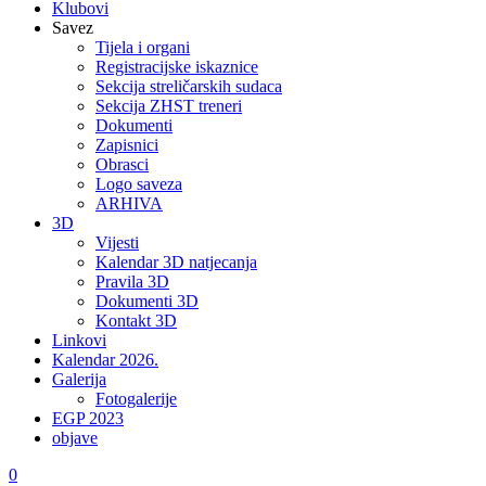
Klubovi
Savez
Tijela i organi
Registracijske iskaznice
Sekcija streličarskih sudaca
Sekcija ZHST treneri
Dokumenti
Zapisnici
Obrasci
Logo saveza
ARHIVA
3D
Vijesti
Kalendar 3D natjecanja
Pravila 3D
Dokumenti 3D
Kontakt 3D
Linkovi
Kalendar 2026.
Galerija
Fotogalerije
EGP 2023
objave
0