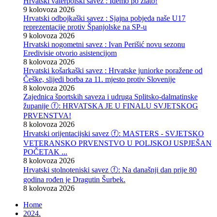
Hrvatski vaterpolski savez : Idemo po zlato!
9 kolovoza 2026
Hrvatski odbojkaški savez : Sjajna pobjeda naše U17
reprezentacije protiv Španjolske na SP-u
9 kolovoza 2026
Hrvatski nogometni savez : Ivan Perišić novu sezonu
Eredivisie otvorio asistencijom
8 kolovoza 2026
Hrvatski košarkaški savez : Hrvatske juniorke poražene od
Češke, slijedi borba za 11. mjesto protiv Slovenije
8 kolovoza 2026
Zajednica športskih saveza i udruga Splitsko-dalmatinske
županije ⓕ: HRVATSKA JE U FINALU SVJETSKOG
PRVENSTVA!
8 kolovoza 2026
Hrvatski orijentacijski savez ⓕ: MASTERS - SVJETSKO
VETERANSKO PRVENSTVO U POLJSKOJ USPJEŠAN
POČETAK ...
8 kolovoza 2026
Hrvatski stolnoteniski savez ⓕ: Na današnji dan prije 80
godina rođen je Dragutin Šurbek.
8 kolovoza 2026
Home
2024.