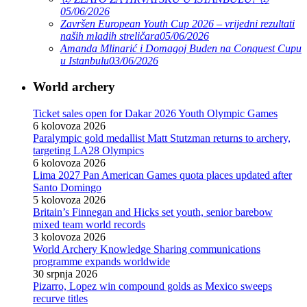
05/06/2026
Završen European Youth Cup 2026 – vrijedni rezultati
naših mladih streličara
05/06/2026
Amanda Mlinarić i Domagoj Buden na Conquest Cupu
u Istanbulu
03/06/2026
World archery
Ticket sales open for Dakar 2026 Youth Olympic Games
6 kolovoza 2026
Paralympic gold medallist Matt Stutzman returns to archery,
targeting LA28 Olympics
6 kolovoza 2026
Lima 2027 Pan American Games quota places updated after
Santo Domingo
5 kolovoza 2026
Britain’s Finnegan and Hicks set youth, senior barebow
mixed team world records
3 kolovoza 2026
World Archery Knowledge Sharing communications
programme expands worldwide
30 srpnja 2026
Pizarro, Lopez win compound golds as Mexico sweeps
recurve titles