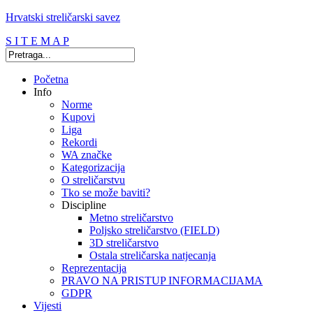
Hrvatski streličarski savez
S I T E M A P
Početna
Info
Norme
Kupovi
Liga
Rekordi
WA značke
Kategorizacija
O streličarstvu
Tko se može baviti?
Discipline
Metno streličarstvo
Poljsko streličarstvo (FIELD)
3D streličarstvo
Ostala streličarska natjecanja
Reprezentacija
PRAVO NA PRISTUP INFORMACIJAMA
GDPR
Vijesti