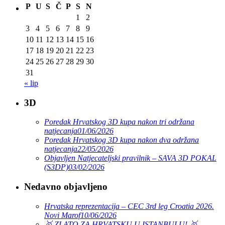
P
U
S
Č
P
S
N
1
2
3
4
5
6
7
8
9
10
11
12
13
14
15
16
17
18
19
20
21
22
23
24
25
26
27
28
29
30
31
« lip
3D
Poredak Hrvatskog 3D kupa nakon tri održana
natjecanja
01/06/2026
Poredak Hrvatskog 3D kupa nakon dva održana
natjecanja
22/05/2026
Objavljen Natjecateljski pravilnik – SAVA 3D POKAL
(S3DP)
03/02/2026
Nedavno objavljeno
Hrvatska reprezentacija – CEC 3rd leg Croatia 2026.
Novi Marof
10/06/2026
🥇 ZLATO ZA HRVATSKU U ISTANBULU! 🥇