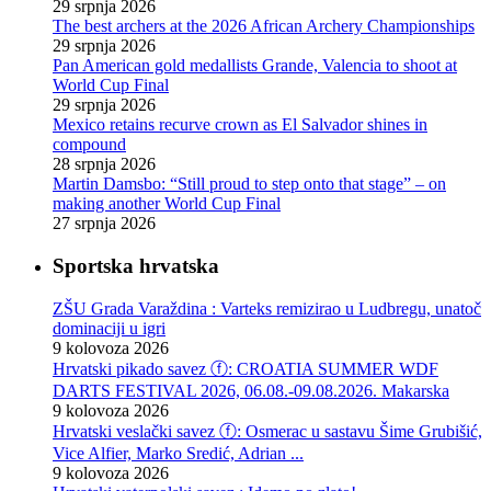
29 srpnja 2026
The best archers at the 2026 African Archery Championships
29 srpnja 2026
Pan American gold medallists Grande, Valencia to shoot at
World Cup Final
29 srpnja 2026
Mexico retains recurve crown as El Salvador shines in
compound
28 srpnja 2026
Martin Damsbo: “Still proud to step onto that stage” – on
making another World Cup Final
27 srpnja 2026
Sportska hrvatska
ZŠU Grada Varaždina : Varteks remizirao u Ludbregu, unatoč
dominaciji u igri
9 kolovoza 2026
Hrvatski pikado savez ⓕ: CROATIA SUMMER WDF
DARTS FESTIVAL 2026, 06.08.-09.08.2026. Makarska
9 kolovoza 2026
Hrvatski veslački savez ⓕ: Osmerac u sastavu Šime Grubišić,
Vice Alfier, Marko Sredić, Adrian ...
9 kolovoza 2026