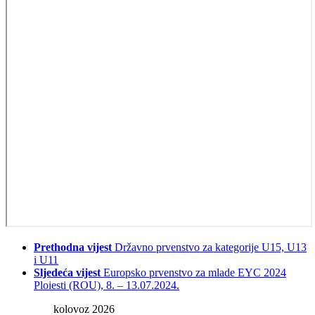
Prethodna vijest
Državno prvenstvo za kategorije U15, U13
i U11
Sljedeća vijest
Europsko prvenstvo za mlade EYC 2024
Ploiesti (ROU), 8. – 13.07.2024.
kolovoz 2026