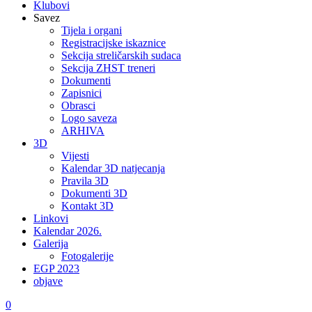
Klubovi
Savez
Tijela i organi
Registracijske iskaznice
Sekcija streličarskih sudaca
Sekcija ZHST treneri
Dokumenti
Zapisnici
Obrasci
Logo saveza
ARHIVA
3D
Vijesti
Kalendar 3D natjecanja
Pravila 3D
Dokumenti 3D
Kontakt 3D
Linkovi
Kalendar 2026.
Galerija
Fotogalerije
EGP 2023
objave
0