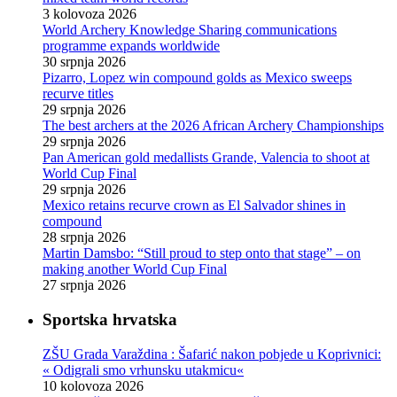
3 kolovoza 2026
World Archery Knowledge Sharing communications
programme expands worldwide
30 srpnja 2026
Pizarro, Lopez win compound golds as Mexico sweeps
recurve titles
29 srpnja 2026
The best archers at the 2026 African Archery Championships
29 srpnja 2026
Pan American gold medallists Grande, Valencia to shoot at
World Cup Final
29 srpnja 2026
Mexico retains recurve crown as El Salvador shines in
compound
28 srpnja 2026
Martin Damsbo: “Still proud to step onto that stage” – on
making another World Cup Final
27 srpnja 2026
Sportska hrvatska
ZŠU Grada Varaždina : Šafarić nakon pobjede u Koprivnici:
« Odigrali smo vrhunsku utakmicu«
10 kolovoza 2026