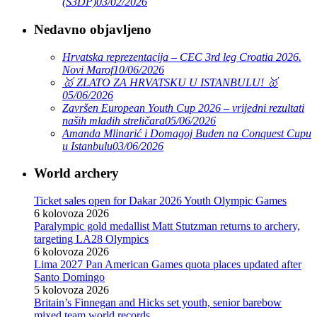
(S3DP)
03/02/2026
Nedavno objavljeno
Hrvatska reprezentacija – CEC 3rd leg Croatia 2026.
Novi Marof
10/06/2026
🥇 ZLATO ZA HRVATSKU U ISTANBULU! 🥇
05/06/2026
Završen European Youth Cup 2026 – vrijedni rezultati
naših mladih streličara
05/06/2026
Amanda Mlinarić i Domagoj Buden na Conquest Cupu
u Istanbulu
03/06/2026
World archery
Ticket sales open for Dakar 2026 Youth Olympic Games
6 kolovoza 2026
Paralympic gold medallist Matt Stutzman returns to archery,
targeting LA28 Olympics
6 kolovoza 2026
Lima 2027 Pan American Games quota places updated after
Santo Domingo
5 kolovoza 2026
Britain’s Finnegan and Hicks set youth, senior barebow
mixed team world records