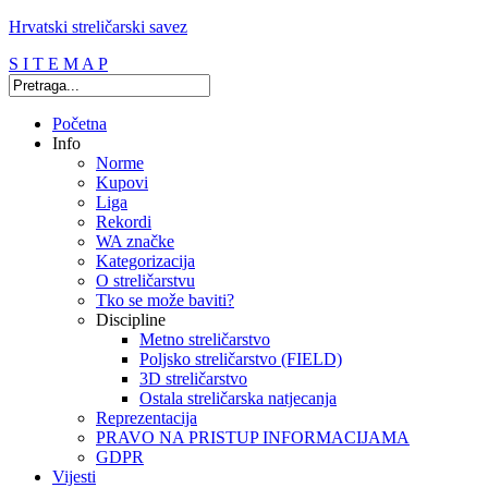
Hrvatski streličarski savez
S I T E M A P
Početna
Info
Norme
Kupovi
Liga
Rekordi
WA značke
Kategorizacija
O streličarstvu
Tko se može baviti?
Discipline
Metno streličarstvo
Poljsko streličarstvo (FIELD)
3D streličarstvo
Ostala streličarska natjecanja
Reprezentacija
PRAVO NA PRISTUP INFORMACIJAMA
GDPR
Vijesti