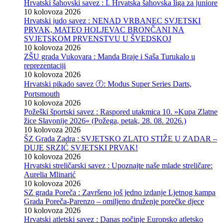
Hrvatski šahovski savez : I. Hrvatska šahovska liga za juniore
10 kolovoza 2026
Hrvatski judo savez : NENAD VRBANEC SVJETSKI
PRVAK, MATEO HOLJEVAC BRONČANI NA
SVJETSKOM PRVENSTVU U ŠVEDSKOJ
10 kolovoza 2026
ZŠU grada Vukovara : Manda Braje i Saša Turukalo u
reprezentaciji
10 kolovoza 2026
Hrvatski pikado savez ⓕ: Modus Super Series Darts,
Portsmouth
10 kolovoza 2026
Požeški športski savez : Raspored utakmica 10. »Kupa Zlatne
žice Slavonije 2026« (Požega, petak, 28. 08. 2026.)
10 kolovoza 2026
ŠZ Grada Zadra : SVJETSKO ZLATO STIŽE U ZADAR –
DUJE SRZIĆ SVJETSKI PRVAK!
10 kolovoza 2026
Hrvatski streličarski savez : Upoznajte naše mlade streličare:
Aurelia Mlinarić
10 kolovoza 2026
SZ grada Poreča : Završeno još jedno izdanje Ljetnog kampa
Grada Poreča-Parenzo – omiljeno druženje porečke djece
10 kolovoza 2026
Hrvatski atletski savez : Danas počinje Europsko atletsko