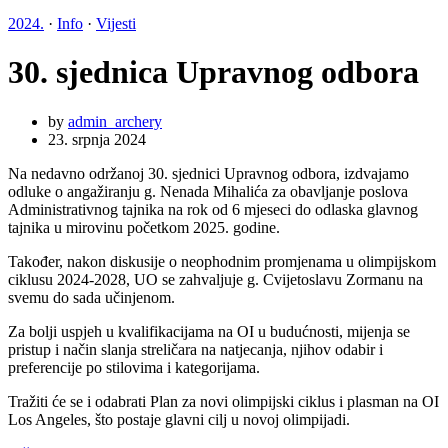
2024.
·
Info
·
Vijesti
30. sjednica Upravnog odbora
by
admin_archery
23. srpnja 2024
Na nedavno održanoj 30. sjednici Upravnog odbora, izdvajamo
odluke o angažiranju g. Nenada Mihalića za obavljanje poslova
Administrativnog tajnika na rok od 6 mjeseci do odlaska glavnog
tajnika u mirovinu početkom 2025. godine.
Također, nakon diskusije o neophodnim promjenama u olimpijskom
ciklusu 2024-2028, UO se zahvaljuje g. Cvijetoslavu Zormanu na
svemu do sada učinjenom.
Za bolji uspjeh u kvalifikacijama na OI u budućnosti, mijenja se
pristup i način slanja streličara na natjecanja, njihov odabir i
preferencije po stilovima i kategorijama.
Tražiti će se i odabrati Plan za novi olimpijski ciklus i plasman na OI
Los Angeles, što postaje glavni cilj u novoj olimpijadi.