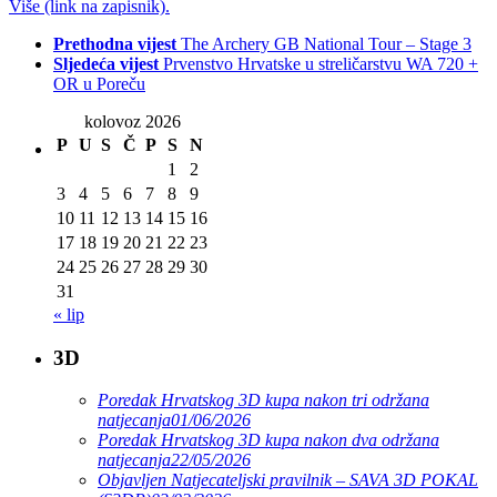
Više (link na zapisnik).
Prethodna vijest
The Archery GB National Tour – Stage 3
Sljedeća vijest
Prvenstvo Hrvatske u streličarstvu WA 720 +
OR u Poreču
kolovoz 2026
P
U
S
Č
P
S
N
1
2
3
4
5
6
7
8
9
10
11
12
13
14
15
16
17
18
19
20
21
22
23
24
25
26
27
28
29
30
31
« lip
3D
Poredak Hrvatskog 3D kupa nakon tri održana
natjecanja
01/06/2026
Poredak Hrvatskog 3D kupa nakon dva održana
natjecanja
22/05/2026
Objavljen Natjecateljski pravilnik – SAVA 3D POKAL