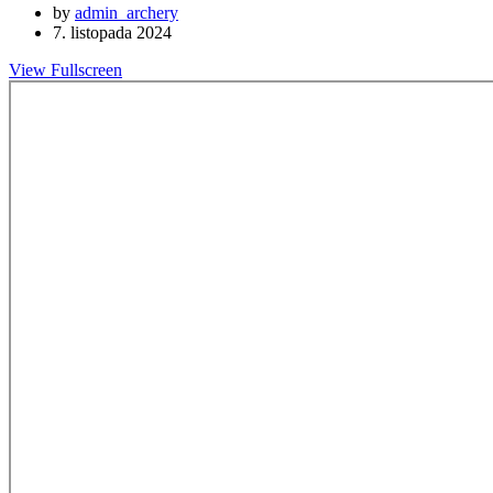
by
admin_archery
7. listopada 2024
View Fullscreen
Skip
to
PDF
content