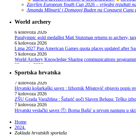
Završen European Youth Cup 2026 – vrijedni rezultati na
Amanda Mlinarić i Domagoj Buden na Conquest Cupu u
World archery
Paralympic gold medallist Matt Stutzman returns to archery, t
6 kolovoza 2026
Lima 2027 Pan American Games quota places updated after S
5 kolovoza 2026
World Archery Knowledge Sharing communications programm
30 srpnja 2026
Pizarro, Lopez win compound golds as Mexico sweeps recurve t
29 srpnja 2026
Sportska hrvatska
The best archers at the 2026 African Archery Championships
29 srpnja 2026
Hrvatski košarkaški savez : Izbornik Mijatović objavio popis r
Pan American gold medallists Grande, Valencia to shoot at Wo
7 kolovoza 2026
29 srpnja 2026
ZŠU Grada Varaždina : Šafarić uoči Slaven Belupa: Teško izb
Mexico retains recurve crown as El Salvador shines in compou
7 kolovoza 2026
28 srpnja 2026
Hrvatski veslački savez ⓕ: Borna Bašić u prvom nastupu u skif
Martin Damsbo: “Still proud to step onto that stage” – on mak
7 kolovoza 2026
27 srpnja 2026
Hrvatski olimpijski odbor : Konstituirajuća sjednica Vijeća
Ben Abdelkader turns silver into gold to wrap up Oran 2026
Home
7 kolovoza 2026
26 srpnja 2026
2024.
Hrvatski baseball savez ⓕ: U23 Europsko prvenstvo B-Grupa, 
Ticket sales open for Dakar 2026 Youth Olympic Games
Zaklada hrvatskih sportaša
7 kolovoza 2026