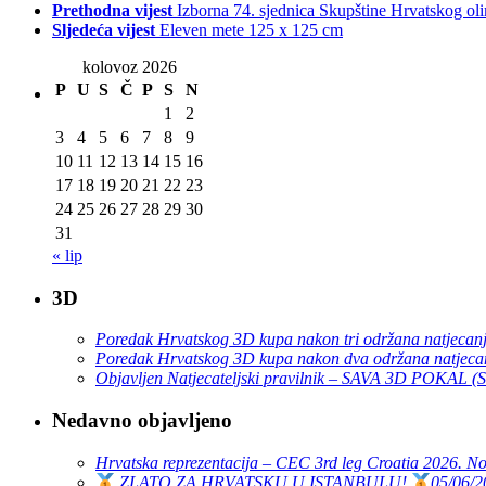
Prethodna vijest
Izborna 74. sjednica Skupštine Hrvatskog ol
Sljedeća vijest
Eleven mete 125 x 125 cm
kolovoz 2026
P
U
S
Č
P
S
N
1
2
3
4
5
6
7
8
9
10
11
12
13
14
15
16
17
18
19
20
21
22
23
24
25
26
27
28
29
30
31
« lip
3D
Poredak Hrvatskog 3D kupa nakon tri održana natjecan
Poredak Hrvatskog 3D kupa nakon dva održana natjeca
Objavljen Natjecateljski pravilnik – SAVA 3D POKAL 
Nedavno objavljeno
Hrvatska reprezentacija – CEC 3rd leg Croatia 2026. N
ZLATO ZA HRVATSKU U ISTANBULU!
05/06/2