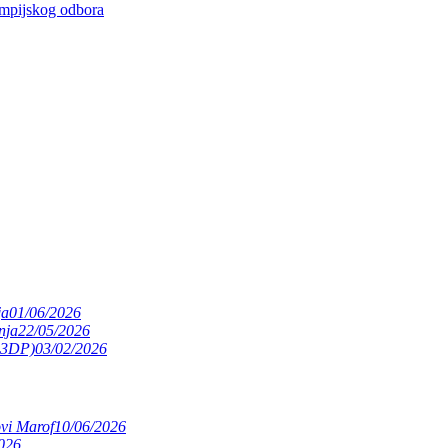
impijskog odbora
ja
01/06/2026
nja
22/05/2026
(S3DP)
03/02/2026
ovi Marof
10/06/2026
026