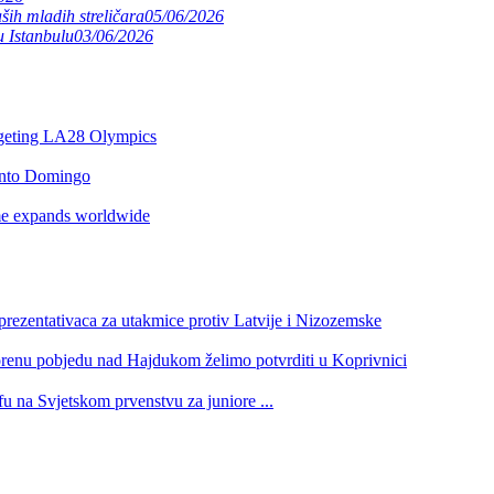
ših mladih streličara
05/06/2026
 Istanbulu
03/06/2026
argeting LA28 Olympics
anto Domingo
e expands worldwide
itles
eprezentativaca za utakmice protiv Latvije i Nizozemske
rld Cup Final
orenu pobjedu nad Hajdukom želimo potvrditi u Koprivnici
nd
u na Svjetskom prvenstvu za juniore ...
ing another World Cup Final
 HOO-a: Novo vodstvo preuzelo odgovornost i započelo provedbu progr
Valencija