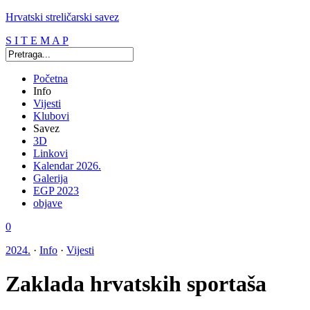
Hrvatski streličarski savez
S I T E M A P
Početna
Info
Vijesti
Klubovi
Savez
3D
Linkovi
Kalendar 2026.
Galerija
EGP 2023
objave
0
2024.
·
Info
·
Vijesti
Zaklada hrvatskih sportaša