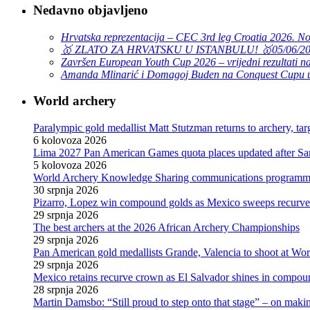
Nedavno objavljeno
Hrvatska reprezentacija – CEC 3rd leg Croatia 2026. N
🥇 ZLATO ZA HRVATSKU U ISTANBULU! 🥇
05/06/2
Završen European Youth Cup 2026 – vrijedni rezultati na
Amanda Mlinarić i Domagoj Buden na Conquest Cupu u
World archery
Paralympic gold medallist Matt Stutzman returns to archery, t
6 kolovoza 2026
Lima 2027 Pan American Games quota places updated after S
5 kolovoza 2026
World Archery Knowledge Sharing communications programm
30 srpnja 2026
Pizarro, Lopez win compound golds as Mexico sweeps recurve t
29 srpnja 2026
The best archers at the 2026 African Archery Championships
29 srpnja 2026
Pan American gold medallists Grande, Valencia to shoot at Wo
29 srpnja 2026
Mexico retains recurve crown as El Salvador shines in compou
28 srpnja 2026
Martin Damsbo: “Still proud to step onto that stage” – on mak