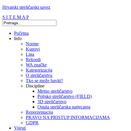
Hrvatski streličarski savez
S I T E M A P
Početna
Info
Norme
Kupovi
Liga
Rekordi
WA značke
Kategorizacija
O streličarstvu
Tko se može baviti?
Discipline
Metno streličarstvo
Poljsko streličarstvo (FIELD)
3D streličarstvo
Ostala streličarska natjecanja
Reprezentacija
PRAVO NA PRISTUP INFORMACIJAMA
GDPR
Vijesti