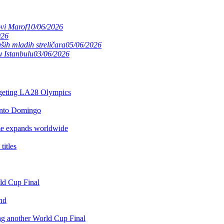
ovi Marof
10/06/2026
026
ših mladih streličara
05/06/2026
 Istanbulu
03/06/2026
argeting LA28 Olympics
anto Domingo
e expands worldwide
itles
rld Cup Final
nd
ing another World Cup Final