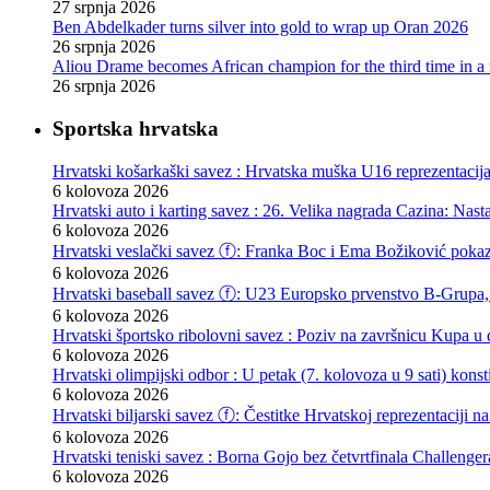
27 srpnja 2026
Ben Abdelkader turns silver into gold to wrap up Oran 2026
26 srpnja 2026
Aliou Drame becomes African champion for the third time in a
26 srpnja 2026
Sportska hrvatska
Hrvatski košarkaški savez : Hrvatska muška U16 reprezentacij
6 kolovoza 2026
Hrvatski auto i karting savez : 26. Velika nagrada Cazina: Nas
6 kolovoza 2026
Hrvatski veslački savez ⓕ: Franka Boc i Ema Božiković pokazal
6 kolovoza 2026
Hrvatski baseball savez ⓕ: U23 Europsko prvenstvo B-Grupa, 
6 kolovoza 2026
Hrvatski športsko ribolovni savez : Poziv na završnicu Kupa u d
6 kolovoza 2026
Hrvatski olimpijski odbor : U petak (7. kolovoza u 9 sati) kon
6 kolovoza 2026
Hrvatski biljarski savez ⓕ: Čestitke Hrvatskoj reprezentaciji n
6 kolovoza 2026
Hrvatski teniski savez : Borna Gojo bez četvrtfinala Challenge
6 kolovoza 2026