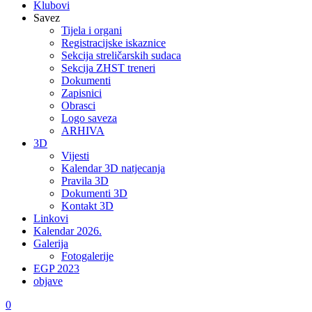
Klubovi
Savez
Tijela i organi
Registracijske iskaznice
Sekcija streličarskih sudaca
Sekcija ZHST treneri
Dokumenti
Zapisnici
Obrasci
Logo saveza
ARHIVA
3D
Vijesti
Kalendar 3D natjecanja
Pravila 3D
Dokumenti 3D
Kontakt 3D
Linkovi
Kalendar 2026.
Galerija
Fotogalerije
EGP 2023
objave
0