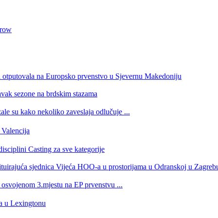
 row
a otputovala na Europsko prvenstvo u Sjevernu Makedoniju
tavak sezone na brdskim stazama
e su kako nekoliko zaveslaja odlučuje ...
Valencija
isciplini Casting za sve kategorije
stituirajuća sjednica Vijeća HOO-a u prostorijama u Odranskoj u Zagreb
a osvojenom 3.mjestu na EP prvenstvu ...
ra u Lexingtonu