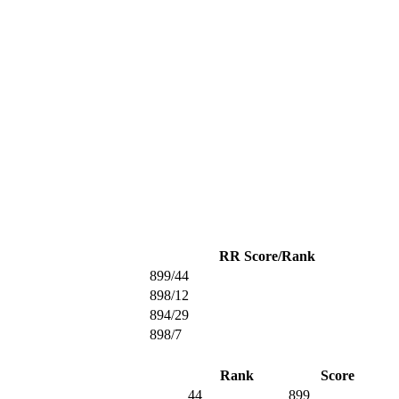
RR Score/Rank
899/44
898/12
894/29
898/7
Rank
Score
44
899