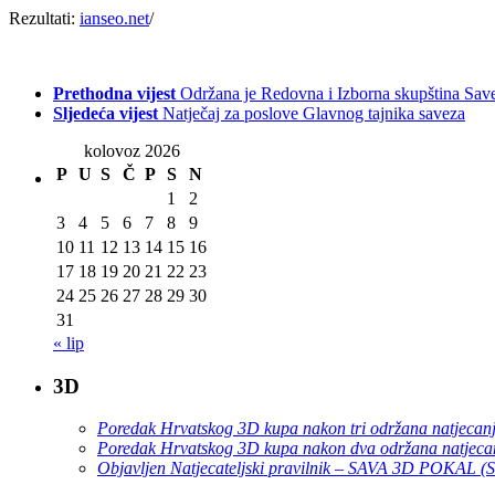
Rezultati:
ianseo.net
/
Prethodna vijest
Održana je Redovna i Izborna skupština Sav
Sljedeća vijest
Natječaj za poslove Glavnog tajnika saveza
kolovoz 2026
P
U
S
Č
P
S
N
1
2
3
4
5
6
7
8
9
10
11
12
13
14
15
16
17
18
19
20
21
22
23
24
25
26
27
28
29
30
31
« lip
3D
Poredak Hrvatskog 3D kupa nakon tri održana natjecan
Poredak Hrvatskog 3D kupa nakon dva održana natjeca
Objavljen Natjecateljski pravilnik – SAVA 3D POKAL 