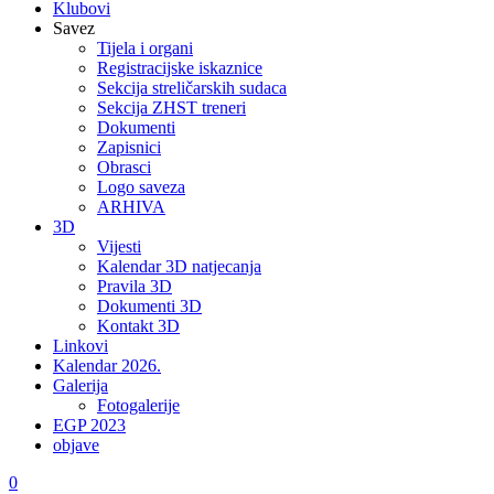
Klubovi
Savez
Tijela i organi
Registracijske iskaznice
Sekcija streličarskih sudaca
Sekcija ZHST treneri
Dokumenti
Zapisnici
Obrasci
Logo saveza
ARHIVA
3D
Vijesti
Kalendar 3D natjecanja
Pravila 3D
Dokumenti 3D
Kontakt 3D
Linkovi
Kalendar 2026.
Galerija
Fotogalerije
EGP 2023
objave
0