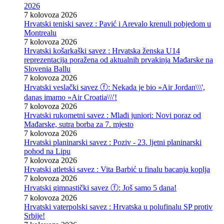
2026
7 kolovoza 2026
Hrvatski teniski savez : Pavić i Arevalo krenuli pobjedom u
Montrealu
7 kolovoza 2026
Hrvatski košarkaški savez : Hrvatska ženska U14
reprezentacija poražena od aktualnih prvakinja Mađarske na
Slovenia Ballu
7 kolovoza 2026
Hrvatski veslački savez ⓕ: Nekada je bio »Air Jordan\\\',
danas imamo »Air Croatia\\\'!
7 kolovoza 2026
Hrvatski rukometni savez : Mlađi juniori: Novi poraz od
Mađarske, sutra borba za 7. mjesto
7 kolovoza 2026
Hrvatski planinarski savez : Poziv - 23. ljetni planinarski
pohod na Lipu
7 kolovoza 2026
Hrvatski atletski savez : Vita Barbić u finalu bacanja koplja
7 kolovoza 2026
Hrvatski gimnastički savez ⓕ: Još samo 5 dana!
7 kolovoza 2026
Hrvatski vaterpolski savez : Hrvatska u polufinalu SP protiv
Srbije!