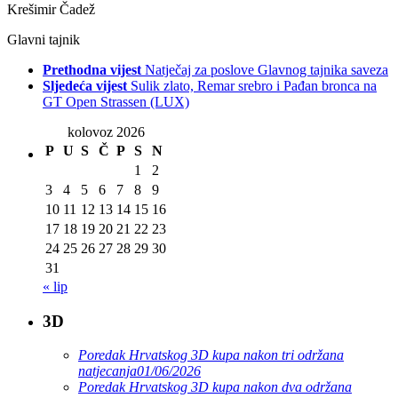
Krešimir Čadež
Glavni tajnik
Prethodna vijest
Natječaj za poslove Glavnog tajnika saveza
Sljedeća vijest
Sulik zlato, Remar srebro i Pađan bronca na
GT Open Strassen (LUX)
kolovoz 2026
P
U
S
Č
P
S
N
1
2
3
4
5
6
7
8
9
10
11
12
13
14
15
16
17
18
19
20
21
22
23
24
25
26
27
28
29
30
31
« lip
3D
Poredak Hrvatskog 3D kupa nakon tri održana
natjecanja
01/06/2026
Poredak Hrvatskog 3D kupa nakon dva održana