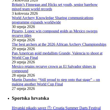
5 kolovoza 2026
Britain’s Finnegan and Hicks set youth, senior barebow
mixed team world records
3 kolovoza 2026
World Archery Knowledge Sharing communications
programme expands worldwide
30 srpnja 2026
Pizarro, Lopez win compound golds as Mexico sweeps
recurve titles
29 srpnja 2026
The best archers at the 2026 African Archery Championships
29 srpnja 2026
Pan American gold medallists Grande, Valencia to shoot at
World Cup Final
29 srpnja 2026
Mexico retains recurve crown as El Salvador shines in
compound
28 srpnja 2026
Martin Damsbo: “Still proud to step onto that stage” – on
making another World Cup Final
27 srpnja 2026
Sportska hrvatska
Hrvatski pikado savez ⓕ: Croatia Summer Darts Festival