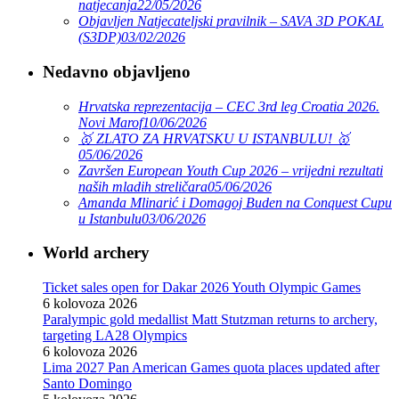
natjecanja
22/05/2026
Objavljen Natjecateljski pravilnik – SAVA 3D POKAL
(S3DP)
03/02/2026
Nedavno objavljeno
Hrvatska reprezentacija – CEC 3rd leg Croatia 2026.
Novi Marof
10/06/2026
🥇 ZLATO ZA HRVATSKU U ISTANBULU! 🥇
05/06/2026
Završen European Youth Cup 2026 – vrijedni rezultati
naših mladih streličara
05/06/2026
Amanda Mlinarić i Domagoj Buden na Conquest Cupu
u Istanbulu
03/06/2026
World archery
Ticket sales open for Dakar 2026 Youth Olympic Games
6 kolovoza 2026
Paralympic gold medallist Matt Stutzman returns to archery,
targeting LA28 Olympics
6 kolovoza 2026
Lima 2027 Pan American Games quota places updated after
Santo Domingo