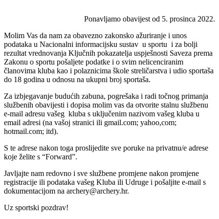
Ponavljamo obavijest od 5. prosinca 2022.
Molim Vas da nam za obavezno zakonsko ažuriranje i unos
podataka u Nacionalni informacijsku sustav u sportu i za bolji
rezultat vrednovanja Ključnih pokazatelja uspješnosti Saveza prema
Zakonu o sportu pošaljete podatke i o svim nelicenciranim
članovima kluba kao i polaznicima škole streličarstva i udio sportaša
do 18 godina u odnosu na ukupni broj sportaša.
Za izbjegavanje budućih zabuna, pogrešaka i radi točnog primanja
službenih obavijesti i dopisa molim vas da otvorite stalnu službenu
e-mail adresu vašeg kluba s uključenim nazivom vašeg kluba u
email adresi (na vašoj stranici ili gmail.com; yahoo,com;
hotmail.com; itd).
S te adrese nakon toga proslijedite sve poruke na privatnu/e adrese
koje želite s “Forward”.
Javljajte nam redovno i sve službene promjene nakon promjene
registracije ili podataka vašeg Kluba ili Udruge i pošaljite e-mail s
dokumentacijom na archery@archery.hr.
Uz sportski pozdrav!