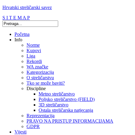
Hrvatski streličarski savez
S I T E M A P
Početna
Info
Norme
Kupovi
Liga
Rekordi
WA značke
Kategorizacija
O streličarstvu
Tko se može baviti?
Discipline
Metno streličarstvo
Poljsko streličarstvo (FIELD)
3D streličarstvo
Ostala streličarska natjecanja
Reprezentacija
PRAVO NA PRISTUP INFORMACIJAMA
GDPR
Vijesti