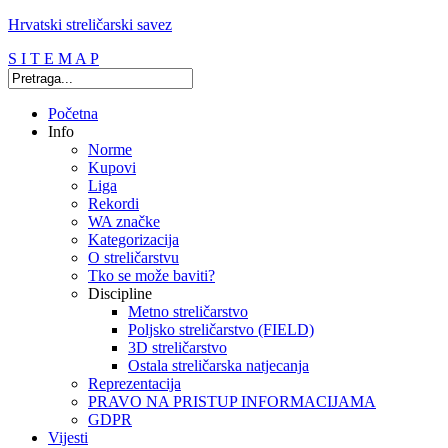
Hrvatski streličarski savez
S I T E M A P
Početna
Info
Norme
Kupovi
Liga
Rekordi
WA značke
Kategorizacija
O streličarstvu
Tko se može baviti?
Discipline
Metno streličarstvo
Poljsko streličarstvo (FIELD)
3D streličarstvo
Ostala streličarska natjecanja
Reprezentacija
PRAVO NA PRISTUP INFORMACIJAMA
GDPR
Vijesti