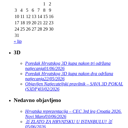
1
2
3
4
5
6
7
8
9
10
11
12
13
14
15
16
17
18
19
20
21
22
23
24
25
26
27
28
29
30
31
« lip
3D
Poredak Hrvatskog 3D kupa nakon tri održana
natjecanja
01/06/2026
Poredak Hrvatskog 3D kupa nakon dva održana
natjecanja
22/05/2026
Objavljen Natjecateljski pravilnik – SAVA 3D POKAL
(S3DP)
03/02/2026
Nedavno objavljeno
Hrvatska reprezentacija – CEC 3rd leg Croatia 2026.
Novi Marof
10/06/2026
🥇 ZLATO ZA HRVATSKU U ISTANBULU! 🥇
05/06/2026