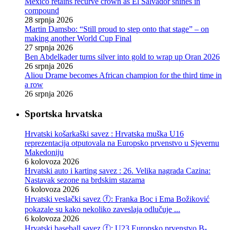
Mexico retains recurve crown as El Salvador shines in
compound
28 srpnja 2026
Martin Damsbo: “Still proud to step onto that stage” – on
making another World Cup Final
27 srpnja 2026
Ben Abdelkader turns silver into gold to wrap up Oran 2026
26 srpnja 2026
Aliou Drame becomes African champion for the third time in
a row
26 srpnja 2026
Sportska hrvatska
Hrvatski košarkaški savez : Hrvatska muška U16
reprezentacija otputovala na Europsko prvenstvo u Sjevernu
Makedoniju
6 kolovoza 2026
Hrvatski auto i karting savez : 26. Velika nagrada Cazina:
Nastavak sezone na brdskim stazama
6 kolovoza 2026
Hrvatski veslački savez ⓕ: Franka Boc i Ema Božiković
pokazale su kako nekoliko zaveslaja odlučuje ...
6 kolovoza 2026
Hrvatski baseball savez ⓕ: U23 Europsko prvenstvo B-