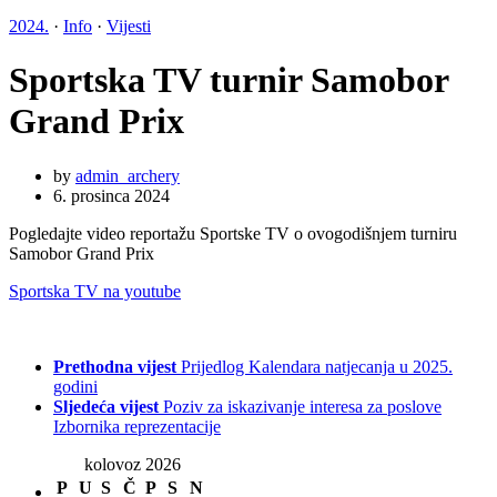
2024.
·
Info
·
Vijesti
Sportska TV turnir Samobor
Grand Prix
by
admin_archery
6. prosinca 2024
Pogledajte video reportažu Sportske TV o ovogodišnjem turniru
Samobor Grand Prix
Sportska TV na youtube
Prethodna vijest
Prijedlog Kalendara natjecanja u 2025.
godini
Sljedeća vijest
Poziv za iskazivanje interesa za poslove
Izbornika reprezentacije
kolovoz 2026
P
U
S
Č
P
S
N