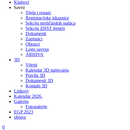
Klubovi
Savez
Tijela i organi
Registracijske iskaznice
Sekcija streličarskih sudaca
Sekcija ZHST treneri
Dokumenti
Zapisnici
Obrasci
Logo saveza
ARHIVA
3D
Vijesti
Kalendar 3D natjecanja
Pravila 3D
Dokumenti 3D
Kontakt 3D
Linkovi
Kalendar 2026.
Galerija
Fotogalerije
EGP 2023
objave
0