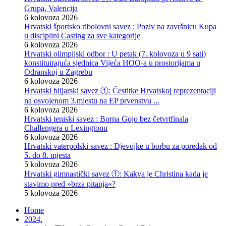
Grupa, Valencija
6 kolovoza 2026
Hrvatski športsko ribolovni savez : Poziv na završnicu Kupa
u disciplini Casting za sve kategorije
6 kolovoza 2026
Hrvatski olimpijski odbor : U petak (7. kolovoza u 9 sati)
konstituirajuća sjednica Vijeća HOO-a u prostorijama u
Odranskoj u Zagrebu
6 kolovoza 2026
Hrvatski biljarski savez ⓕ: Čestitke Hrvatskoj reprezentaciji
na osvojenom 3.mjestu na EP prvenstvu ...
6 kolovoza 2026
Hrvatski teniski savez : Borna Gojo bez četvrtfinala
Challengera u Lexingtonu
6 kolovoza 2026
Hrvatski vaterpolski savez : Djevojke u borbu za poredak od
5. do 8. mjesta
5 kolovoza 2026
Hrvatski gimnastički savez ⓕ: Kakva je Christina kada je
stavimo pred »brza pitanja«?
5 kolovoza 2026
Home
2024.