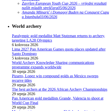
Završen European Youth Cup 2026 – vrijedni rezultati
naših mladih streličara
05/06/2026
Amanda Mlinarić i Domagoj Buden na Conquest Cupu
u Istanbulu
03/06/2026
World archery
Paralympic gold medallist Matt Stutzman returns to archery,
targeting LA28 Olympics
6 kolovoza 2026
Lima 2027 Pan American Games quota places updated after
Santo Domingo
5 kolovoza 2026
World Archery Knowledge Sharing communications
programme expands worldwide
30 srpnja 2026
Pizarro, Lopez win compound golds as Mexico sweeps
recurve titles
29 srpnja 2026
The best archers at the 2026 African Archery Championships
29 srpnja 2026
Pan American gold medallists Grande, Valencia to shoot at
World Cup Final
29 srpnja 2026