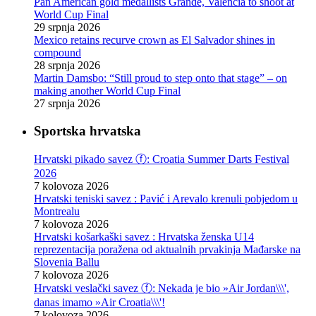
Pan American gold medallists Grande, Valencia to shoot at
World Cup Final
29 srpnja 2026
Mexico retains recurve crown as El Salvador shines in
compound
28 srpnja 2026
Martin Damsbo: “Still proud to step onto that stage” – on
making another World Cup Final
27 srpnja 2026
Sportska hrvatska
Hrvatski pikado savez ⓕ: Croatia Summer Darts Festival
2026
7 kolovoza 2026
Hrvatski teniski savez : Pavić i Arevalo krenuli pobjedom u
Montrealu
7 kolovoza 2026
Hrvatski košarkaški savez : Hrvatska ženska U14
reprezentacija poražena od aktualnih prvakinja Mađarske na
Slovenia Ballu
7 kolovoza 2026
Hrvatski veslački savez ⓕ: Nekada je bio »Air Jordan\\\',
danas imamo »Air Croatia\\\'!
7 kolovoza 2026