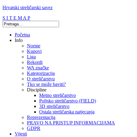
Hrvatski streličarski savez
S I T E M A P
Početna
Info
Norme
Kupovi
Liga
Rekordi
WA značke
Kategorizacija
O streličarstvu
Tko se može baviti?
Discipline
Metno streličarstvo
Poljsko streličarstvo (FIELD)
3D streličarstvo
Ostala streličarska natjecanja
Reprezentacija
PRAVO NA PRISTUP INFORMACIJAMA
GDPR
Vijesti