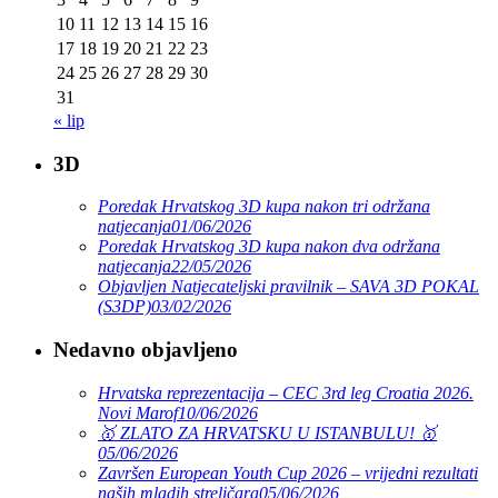
10
11
12
13
14
15
16
17
18
19
20
21
22
23
24
25
26
27
28
29
30
31
« lip
3D
Poredak Hrvatskog 3D kupa nakon tri održana
natjecanja
01/06/2026
Poredak Hrvatskog 3D kupa nakon dva održana
natjecanja
22/05/2026
Objavljen Natjecateljski pravilnik – SAVA 3D POKAL
(S3DP)
03/02/2026
Nedavno objavljeno
Hrvatska reprezentacija – CEC 3rd leg Croatia 2026.
Novi Marof
10/06/2026
🥇 ZLATO ZA HRVATSKU U ISTANBULU! 🥇
05/06/2026
Završen European Youth Cup 2026 – vrijedni rezultati
naših mladih streličara
05/06/2026