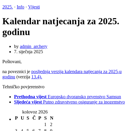
2025.
·
Info
·
Vijesti
Kalendar natjecanja za 2025.
godinu
by
admin_archery
7. siječnja 2025
Poštovani,
na poveznici je
posljednja verzija kalendara natjecanja za 2025-u
godinu
(verzija
13.4).
Tehničko povjerenstvo
Prethodna vijest
Europsko dvoransko prvenstvo Samsun
Sljedeća vijest
Putno zdravstveno osiguranje za inozemstvo
kolovoz 2026
P
U
S
Č
P
S
N
1
2
3
4
5
6
7
8
9