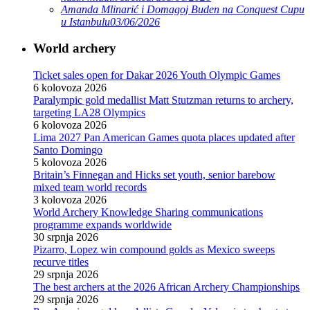
Amanda Mlinarić i Domagoj Buden na Conquest Cupu
u Istanbulu
03/06/2026
World archery
Ticket sales open for Dakar 2026 Youth Olympic Games
6 kolovoza 2026
Paralympic gold medallist Matt Stutzman returns to archery,
targeting LA28 Olympics
6 kolovoza 2026
Lima 2027 Pan American Games quota places updated after
Santo Domingo
5 kolovoza 2026
Britain’s Finnegan and Hicks set youth, senior barebow
mixed team world records
3 kolovoza 2026
World Archery Knowledge Sharing communications
programme expands worldwide
30 srpnja 2026
Pizarro, Lopez win compound golds as Mexico sweeps
recurve titles
29 srpnja 2026
The best archers at the 2026 African Archery Championships
29 srpnja 2026