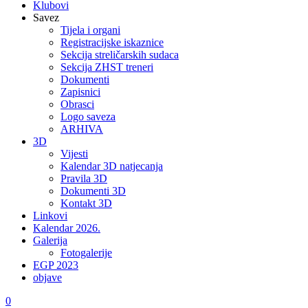
Klubovi
Savez
Tijela i organi
Registracijske iskaznice
Sekcija streličarskih sudaca
Sekcija ZHST treneri
Dokumenti
Zapisnici
Obrasci
Logo saveza
ARHIVA
3D
Vijesti
Kalendar 3D natjecanja
Pravila 3D
Dokumenti 3D
Kontakt 3D
Linkovi
Kalendar 2026.
Galerija
Fotogalerije
EGP 2023
objave
0