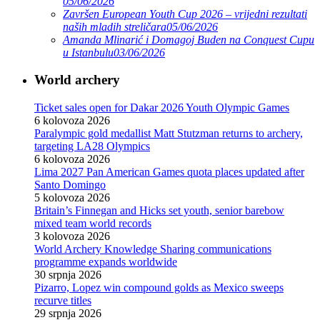
05/06/2026
Završen European Youth Cup 2026 – vrijedni rezultati
naših mladih streličara
05/06/2026
Amanda Mlinarić i Domagoj Buden na Conquest Cupu
u Istanbulu
03/06/2026
World archery
Ticket sales open for Dakar 2026 Youth Olympic Games
6 kolovoza 2026
Paralympic gold medallist Matt Stutzman returns to archery,
targeting LA28 Olympics
6 kolovoza 2026
Lima 2027 Pan American Games quota places updated after
Santo Domingo
5 kolovoza 2026
Britain’s Finnegan and Hicks set youth, senior barebow
mixed team world records
3 kolovoza 2026
World Archery Knowledge Sharing communications
programme expands worldwide
30 srpnja 2026
Pizarro, Lopez win compound golds as Mexico sweeps
recurve titles
29 srpnja 2026