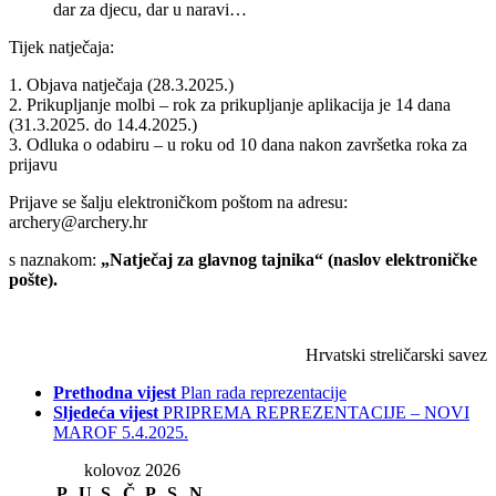
dar za djecu, dar u naravi…
Tijek natječaja:
1. Objava natječaja (28.3.2025.)
2. Prikupljanje molbi – rok za prikupljanje aplikacija je 14 dana
(31.3.2025. do 14.4.2025.)
3. Odluka o odabiru – u roku od 10 dana nakon završetka roka za
prijavu
Prijave se šalju elektroničkom poštom na adresu:
archery@archery.hr
s naznakom:
„Natječaj za glavnog tajnika“ (naslov elektroničke
pošte).
Hrvatski streličarski savez
Prethodna vijest
Plan rada reprezentacije
Sljedeća vijest
PRIPREMA REPREZENTACIJE – NOVI
MAROF 5.4.2025.
kolovoz 2026
P
U
S
Č
P
S
N