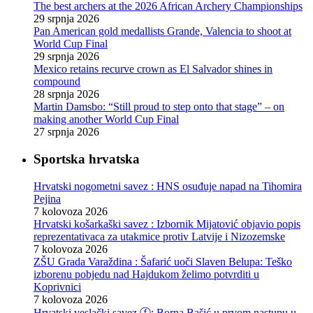
The best archers at the 2026 African Archery Championships
29 srpnja 2026
Pan American gold medallists Grande, Valencia to shoot at
World Cup Final
29 srpnja 2026
Mexico retains recurve crown as El Salvador shines in
compound
28 srpnja 2026
Martin Damsbo: “Still proud to step onto that stage” – on
making another World Cup Final
27 srpnja 2026
Sportska hrvatska
Hrvatski nogometni savez : HNS osuđuje napad na Tihomira
Pejina
7 kolovoza 2026
Hrvatski košarkaški savez : Izbornik Mijatović objavio popis
reprezentativaca za utakmice protiv Latvije i Nizozemske
7 kolovoza 2026
ZŠU Grada Varaždina : Šafarić uoči Slaven Belupa: Teško
izborenu pobjedu nad Hajdukom želimo potvrditi u
Koprivnici
7 kolovoza 2026
Hrvatski veslački savez ⓕ: Borna Bašić u prvom nastupu u