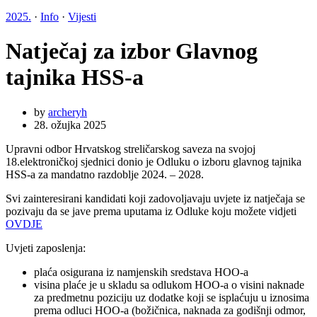
2025.
·
Info
·
Vijesti
Natječaj za izbor Glavnog
tajnika HSS-a
by
archeryh
28. ožujka 2025
Upravni odbor Hrvatskog streličarskog saveza na svojoj
18.elektroničkoj sjednici donio je Odluku o izboru glavnog tajnika
HSS-a za mandatno razdoblje 2024. – 2028.
Svi zainteresirani kandidati koji zadovoljavaju uvjete iz natječaja se
pozivaju da se jave prema uputama iz Odluke koju možete vidjeti
OVDJE
Uvjeti zaposlenja:
plaća osigurana iz namjenskih sredstava HOO-a
visina plaće je u skladu sa odlukom HOO-a o visini naknade
za predmetnu poziciju uz dodatke koji se isplaćuju u iznosima
prema odluci HOO-a (božičnica, naknada za godišnji odmor,