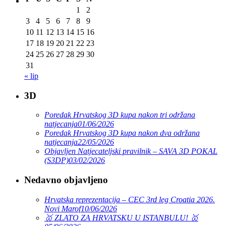
1
2
3
4
5
6
7
8
9
10
11
12
13
14
15
16
17
18
19
20
21
22
23
24
25
26
27
28
29
30
31
« lip
3D
Poredak Hrvatskog 3D kupa nakon tri održana
natjecanja
01/06/2026
Poredak Hrvatskog 3D kupa nakon dva održana
natjecanja
22/05/2026
Objavljen Natjecateljski pravilnik – SAVA 3D POKAL
(S3DP)
03/02/2026
Nedavno objavljeno
Hrvatska reprezentacija – CEC 3rd leg Croatia 2026.
Novi Marof
10/06/2026
🥇 ZLATO ZA HRVATSKU U ISTANBULU! 🥇