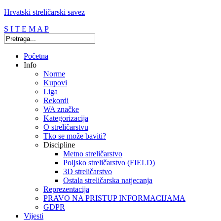
Hrvatski streličarski savez
S I T E M A P
Početna
Info
Norme
Kupovi
Liga
Rekordi
WA značke
Kategorizacija
O streličarstvu
Tko se može baviti?
Discipline
Metno streličarstvo
Poljsko streličarstvo (FIELD)
3D streličarstvo
Ostala streličarska natjecanja
Reprezentacija
PRAVO NA PRISTUP INFORMACIJAMA
GDPR
Vijesti