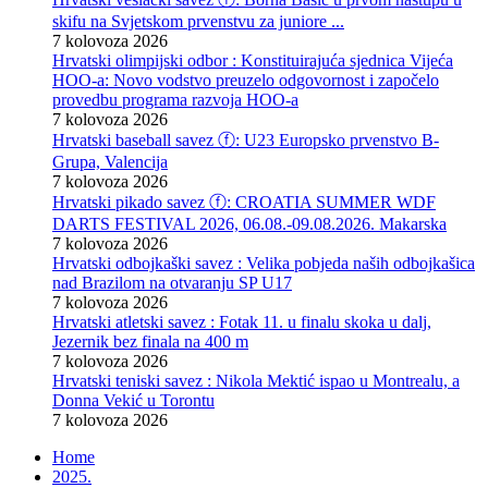
skifu na Svjetskom prvenstvu za juniore ...
7 kolovoza 2026
Hrvatski olimpijski odbor : Konstituirajuća sjednica Vijeća
HOO-a: Novo vodstvo preuzelo odgovornost i započelo
provedbu programa razvoja HOO-a
7 kolovoza 2026
Hrvatski baseball savez ⓕ: U23 Europsko prvenstvo B-
Grupa, Valencija
7 kolovoza 2026
Hrvatski pikado savez ⓕ: CROATIA SUMMER WDF
DARTS FESTIVAL 2026, 06.08.-09.08.2026. Makarska
7 kolovoza 2026
Hrvatski odbojkaški savez : Velika pobjeda naših odbojkašica
nad Brazilom na otvaranju SP U17
7 kolovoza 2026
Hrvatski atletski savez : Fotak 11. u finalu skoka u dalj,
Jezernik bez finala na 400 m
7 kolovoza 2026
Hrvatski teniski savez : Nikola Mektić ispao u Montrealu, a
Donna Vekić u Torontu
7 kolovoza 2026
Home
2025.