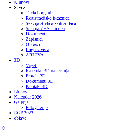
Klubovi
Savez
Tijela i organi
Registracijske iskaznice
Sekcija streličarskih sudaca
Sekcija ZHST treneri
Dokumenti
Zapisnici
Obrasci
Logo saveza
ARHIVA
3D
Vijesti
Kalendar 3D natjecanja
Pravila 3D
Dokumenti 3D
Kontakt 3D
Linkovi
Kalendar 2026.
Galerija
Fotogalerije
EGP 2023
objave
0