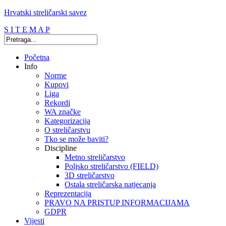
Hrvatski streličarski savez
S I T E M A P
Početna
Info
Norme
Kupovi
Liga
Rekordi
WA značke
Kategorizacija
O streličarstvu
Tko se može baviti?
Discipline
Metno streličarstvo
Poljsko streličarstvo (FIELD)
3D streličarstvo
Ostala streličarska natjecanja
Reprezentacija
PRAVO NA PRISTUP INFORMACIJAMA
GDPR
Vijesti