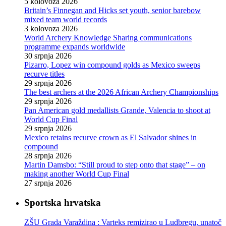
5 kolovoza 2026
Britain’s Finnegan and Hicks set youth, senior barebow
mixed team world records
3 kolovoza 2026
World Archery Knowledge Sharing communications
programme expands worldwide
30 srpnja 2026
Pizarro, Lopez win compound golds as Mexico sweeps
recurve titles
29 srpnja 2026
The best archers at the 2026 African Archery Championships
29 srpnja 2026
Pan American gold medallists Grande, Valencia to shoot at
World Cup Final
29 srpnja 2026
Mexico retains recurve crown as El Salvador shines in
compound
28 srpnja 2026
Martin Damsbo: “Still proud to step onto that stage” – on
making another World Cup Final
27 srpnja 2026
Sportska hrvatska
ZŠU Grada Varaždina : Varteks remizirao u Ludbregu, unatoč