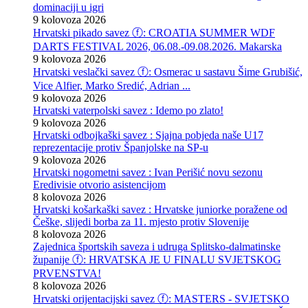
dominaciji u igri
9 kolovoza 2026
Hrvatski pikado savez ⓕ: CROATIA SUMMER WDF
DARTS FESTIVAL 2026, 06.08.-09.08.2026. Makarska
9 kolovoza 2026
Hrvatski veslački savez ⓕ: Osmerac u sastavu Šime Grubišić,
Vice Alfier, Marko Sredić, Adrian ...
9 kolovoza 2026
Hrvatski vaterpolski savez : Idemo po zlato!
9 kolovoza 2026
Hrvatski odbojkaški savez : Sjajna pobjeda naše U17
reprezentacije protiv Španjolske na SP-u
9 kolovoza 2026
Hrvatski nogometni savez : Ivan Perišić novu sezonu
Eredivisie otvorio asistencijom
8 kolovoza 2026
Hrvatski košarkaški savez : Hrvatske juniorke poražene od
Češke, slijedi borba za 11. mjesto protiv Slovenije
8 kolovoza 2026
Zajednica športskih saveza i udruga Splitsko-dalmatinske
županije ⓕ: HRVATSKA JE U FINALU SVJETSKOG
PRVENSTVA!
8 kolovoza 2026
Hrvatski orijentacijski savez ⓕ: MASTERS - SVJETSKO