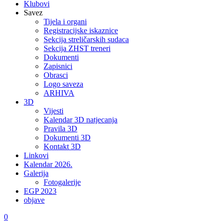
Klubovi
Savez
Tijela i organi
Registracijske iskaznice
Sekcija streličarskih sudaca
Sekcija ZHST treneri
Dokumenti
Zapisnici
Obrasci
Logo saveza
ARHIVA
3D
Vijesti
Kalendar 3D natjecanja
Pravila 3D
Dokumenti 3D
Kontakt 3D
Linkovi
Kalendar 2026.
Galerija
Fotogalerije
EGP 2023
objave
0