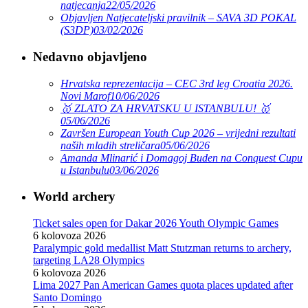
natjecanja
22/05/2026
Objavljen Natjecateljski pravilnik – SAVA 3D POKAL
(S3DP)
03/02/2026
Nedavno objavljeno
Hrvatska reprezentacija – CEC 3rd leg Croatia 2026.
Novi Marof
10/06/2026
🥇 ZLATO ZA HRVATSKU U ISTANBULU! 🥇
05/06/2026
Završen European Youth Cup 2026 – vrijedni rezultati
naših mladih streličara
05/06/2026
Amanda Mlinarić i Domagoj Buden na Conquest Cupu
u Istanbulu
03/06/2026
World archery
Ticket sales open for Dakar 2026 Youth Olympic Games
6 kolovoza 2026
Paralympic gold medallist Matt Stutzman returns to archery,
targeting LA28 Olympics
6 kolovoza 2026
Lima 2027 Pan American Games quota places updated after
Santo Domingo