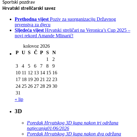
Sportski pozdrav
Hrvatski streličarski savez
Prethodna vijest
Poziv za suorganizaciju Državnog
prvenstva za djecu
Sljedeća vijest
Hrvatski streličari na Veronica’s Cup 2025 –
novi rekord Amande Mlinarić!
kolovoz 2026
P
U
S
Č
P
S
N
1
2
3
4
5
6
7
8
9
10
11
12
13
14
15
16
17
18
19
20
21
22
23
24
25
26
27
28
29
30
31
« lip
3D
Poredak Hrvatskog 3D kupa nakon tri održana
natjecanja
01/06/2026
Poredak Hrvatskog 3D kupa nakon dva održana