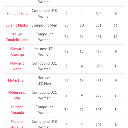
Women
Compound U18
Fundelić Gita
7
4
624
6
Women
Juranić Marko
Compound Men
65
30
681
33
Koller
Compound
34
21
651
17
Fundelić Lana
Women
Mavračić
Recurve U21
15
12
480
9
Antonija
Women
Mavračić
Compound U21
5
4
679
1
Ivana
Women
Recurve
Mešin Lovre
17
13
476
9
U21Men
Međimurec
Compound U21
5
4
655
2
Mia
Women
Mlinarić
Compound
34
21
705
3
Amanda
Women
Mlinarić
Compound U18
7
4
643
3
Aurelija
Women