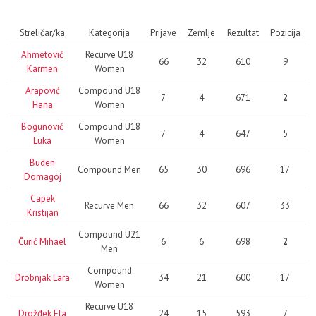
Streličar/ka
Kategorija
Prijave
Zemlje
Rezultat
Pozicija
Ahmetović
Recurve U18
66
32
610
9
Karmen
Women
Arapović
Compound U18
7
4
671
2
Hana
Women
Bogunović
Compound U18
7
4
647
5
Luka
Women
Buden
Compound Men
65
30
696
17
Domagoj
Capek
Recurve Men
66
32
607
33
Kristijan
Compound U21
Čurić Mihael
6
6
698
2
Men
Compound
Drobnjak Lara
34
21
600
17
Women
Recurve U18
Drožđek Ela
24
15
593
7