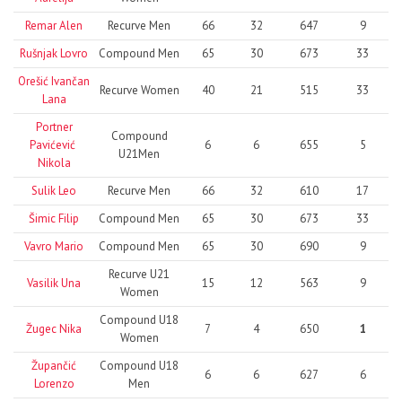
Remar Alen
Recurve Men
66
32
647
9
Rušnjak Lovro
Compound Men
65
30
673
33
Orešić Ivančan
Recurve Women
40
21
515
33
Lana
Portner
Compound
Pavićević
6
6
655
5
U21Men
Nikola
Sulik Leo
Recurve Men
66
32
610
17
Šimic Filip
Compound Men
65
30
673
33
Vavro Mario
Compound Men
65
30
690
9
Recurve U21
Vasilik Una
15
12
563
9
Women
Compound U18
Žugec Nika
7
4
650
1
Women
Župančić
Compound U18
6
6
627
6
Lorenzo
Men