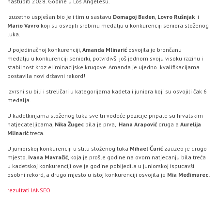
nastupiti 2028. Godine u Los Angelesu.
Izuzetno uspješan bio je i tim u sastavu
Domagoj Buden
,
Lovro Rušnjak
i
Mario Vavro
koji su osvojili srebrnu medalju u konkurenciji seniora složenog
luka.
U pojedinačnoj konkurenciji,
Amanda Mlinarić
osvojila je brončanu
medalju u konkurenciji seniorki, potvrdivši još jednom svoju visoku razinu i
stabilnost kroz eliminacijske krugove. Amanda je ujedno kvalifikacijama
postavila novi državni rekord!
Izvrsni su bili i streličari u kategorijama kadeta i juniora koji su osvojili čak 6
medalja.
U kadetkinjama složenog luka sve tri vodeće pozicije pripale su hrvatskim
natjecateljicama,
Nika Žugec
bila je prva,
Hana Arapović
druga a
Aurelija
Mlinarić
treća.
U juniorskoj konkurenciji u stilu složenog luka
Mihael Čurić
zauzeo je drugo
mjesto.
Ivana Mavračić
, koja je prošle godine na ovom natjecanju bila treća
u kadetskoj konkurenciji ove je godine pobijedila u juniorskoj ispucavši
osobni rekord, a drugo mjesto u istoj konkurenciji osvojila je
Mia Međimurec.
rezultati IANSEO