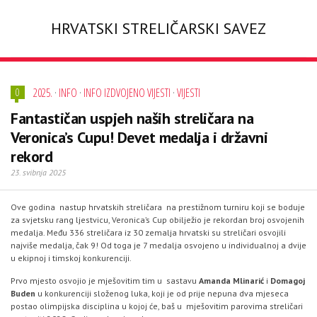
HRVATSKI STRELIČARSKI SAVEZ
2025.
·
INFO
·
INFO IZDVOJENO VIJESTI
·
VIJESTI
0
Fantastičan uspjeh naših streličara na
Veronica’s Cupu! Devet medalja i državni
rekord
23. svibnja 2025
Ove godina nastup hrvatskih streličara na prestižnom turniru koji se boduje
za svjetsku rang ljestvicu, Veronica’s Cup obilježio je rekordan broj osvojenih
medalja. Među 336 streličara iz 30 zemalja hrvatski su streličari osvojili
najviše medalja, čak 9! Od toga je 7 medalja osvojeno u individualnoj a dvije
u ekipnoj i timskoj konkurenciji.
Prvo mjesto osvojio je mješovitim tim u sastavu
Amanda Mlinarić
i
Domagoj
Buden
u konkurenciji složenog luka, koji je od prije nepuna dva mjeseca
postao olimpijska disciplina u kojoj će, baš u mješovitim parovima streličari