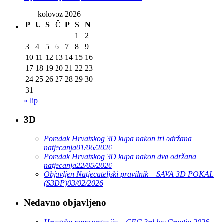
kolovoz 2026
P
U
S
Č
P
S
N
1
2
3
4
5
6
7
8
9
10
11
12
13
14
15
16
17
18
19
20
21
22
23
24
25
26
27
28
29
30
31
« lip
3D
Poredak Hrvatskog 3D kupa nakon tri održana
natjecanja
01/06/2026
Poredak Hrvatskog 3D kupa nakon dva održana
natjecanja
22/05/2026
Objavljen Natjecateljski pravilnik – SAVA 3D POKAL
(S3DP)
03/02/2026
Nedavno objavljeno
Hrvatska reprezentacija – CEC 3rd leg Croatia 2026.