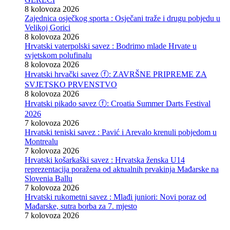
8 kolovoza 2026
Zajednica osječkog sporta : Osječani traže i drugu pobjedu u
Velikoj Gorici
8 kolovoza 2026
Hrvatski vaterpolski savez : Bodrimo mlade Hrvate u
svjetskom polufinalu
8 kolovoza 2026
Hrvatski hrvački savez ⓕ: ZAVRŠNE PRIPREME ZA
SVJETSKO PRVENSTVO
8 kolovoza 2026
Hrvatski pikado savez ⓕ: Croatia Summer Darts Festival
2026
7 kolovoza 2026
Hrvatski teniski savez : Pavić i Arevalo krenuli pobjedom u
Montrealu
7 kolovoza 2026
Hrvatski košarkaški savez : Hrvatska ženska U14
reprezentacija poražena od aktualnih prvakinja Mađarske na
Slovenia Ballu
7 kolovoza 2026
Hrvatski rukometni savez : Mlađi juniori: Novi poraz od
Mađarske, sutra borba za 7. mjesto
7 kolovoza 2026