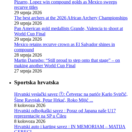
Pizarro, Lopez win compound golds as Mexico sweeps
recurve titles
29 srpnja 2026
The best archers at the 2026 African Archery Championships
29 srpnja 2026
Pan American gold medallists Grande, Valencia to shoot at
World Cup Final
29 srpnja 2026
Mexico retains recurve crown as El Salvador shines in
compound
28 srpnja 2026
Martin Damsbo: “Still proud to step onto that stage” – on
making another World Cup Final
27 srpnja 2026
Sportska hrvatska
Hrvatski veslački savez ⓕ: Četverac na pariće Karlo Svirčić,
Šime Ravnjak, Petar Hrkać, Roko Mijić ...
8 kolovoza 2026
Hrvatski odbojkaški savez : Poraz od Japana naše U17
reprezentacije na SP u Čileu
8 kolovoza 2026
Hrvatski auto i karting savez : IN MEMORIAM – MATIJA
GERECI