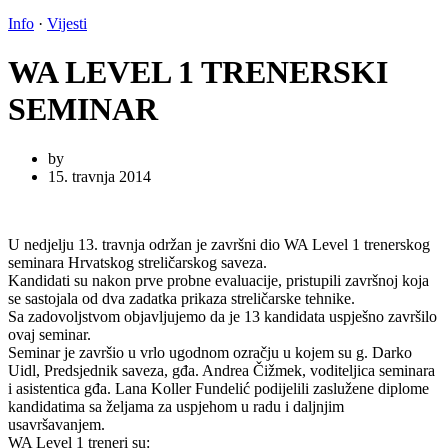
Info
·
Vijesti
WA LEVEL 1 TRENERSKI
SEMINAR
by
15. travnja 2014
U nedjelju 13. travnja održan je završni dio WA Level 1 trenerskog
seminara Hrvatskog streličarskog saveza.
Kandidati su nakon prve probne evaluacije, pristupili završnoj koja
se sastojala od dva zadatka prikaza streličarske tehnike.
Sa zadovoljstvom objavljujemo da je 13 kandidata uspješno završilo
ovaj seminar.
Seminar je završio u vrlo ugodnom ozračju u kojem su g. Darko
Uidl, Predsjednik saveza, gđa. Andrea Čižmek, voditeljica seminara
i asistentica gđa. Lana Koller Fundelić podijelili zaslužene diplome
kandidatima sa željama za uspjehom u radu i daljnjim
usavršavanjem.
WA Level 1 treneri su: