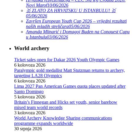
Novi Marof
10/06/2026
🥇 ZLATO ZA HRVATSKU U ISTANBULU! 🥇
05/06/2026
Završen European Youth Cup 2026 – vrijedni rezultati
naših mladih streličara
05/06/2026
Amanda Mlinarić i Domagoj Buden na Conquest Cupu
u Istanbulu
03/06/2026
World archery
Ticket sales open for Dakar 2026 Youth Olympic Games
6 kolovoza 2026
Paralympic gold medallist Matt Stutzman returns to archery,
targeting LA28 Olympics
6 kolovoza 2026
Lima 2027 Pan American Games quota places updated after
Santo Domingo
5 kolovoza 2026
Britain’s Finnegan and Hicks set youth, senior barebow
mixed team world records
3 kolovoza 2026
World Archery Knowledge Sharing communications
programme expands worldwide
30 srpnja 2026