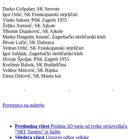
Darko Gešpaher, SK Sesvete
Igor Orlić, SK Frankopanski strjeličari
Vlado Sukser, PSK Zagreb 1955
Željko Antonić, SK Ajkule
Tihomir Dujaković, SK Ajkule
Marko Dragutin Juranić, Zagrebački streličarski klub
Ištvan Lučić, SK Dubrava
Vedran Orlić, SK Frankopanski strjeličari
Igor Sabljak, Zagrebački streličarski klub
Hrvoje Špoljar, PSK Zagreb 1955
Krešimir Babok, SK Budinščina
Velibor Mitrović, SK Rijeka
Elena Didović, SK Maura kal
Poveznica na galeriju
Prethodna vijest
Prodaja 3D meta od tvrtke proizvođača
”SRT Targets” iz Italije
Sljedeća vijest
Upravni odbor odluke