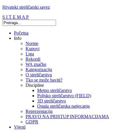
Hrvatski streličarski savez
S I T E M A P
Početna
Info
Norme
Kupovi
Liga
Rekordi
WA značke
Kategorizacija
O streličarstvu
Tko se može baviti?
Discipline
Metno streličarstvo
Poljsko streličarstvo (FIELD)
3D streličarstvo
Ostala streličarska natjecanja
Reprezentacija
PRAVO NA PRISTUP INFORMACIJAMA
GDPR
Vijesti