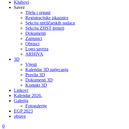
Klubovi
Savez
Tijela i organi
Registracijske iskaznice
Sekcija streličarskih sudaca
Sekcija ZHST treneri
Dokumenti
Zapisnici
Obrasci
Logo saveza
ARHIVA
3D
Vijesti
Kalendar 3D natjecanja
Pravila 3D
Dokumenti 3D
Kontakt 3D
Linkovi
Kalendar 2026.
Galerija
Fotogalerije
EGP 2023
objave
0