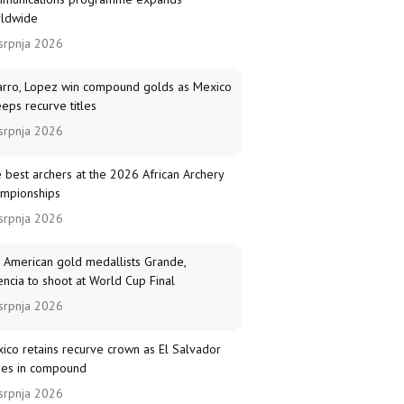
ldwide
srpnja 2026
arro, Lopez win compound golds as Mexico
eps recurve titles
srpnja 2026
 best archers at the 2026 African Archery
mpionships
srpnja 2026
 American gold medallists Grande,
encia to shoot at World Cup Final
srpnja 2026
ico retains recurve crown as El Salvador
nes in compound
srpnja 2026