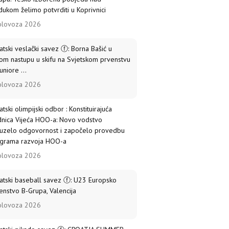
dukom želimo potvrditi u Koprivnici
olovoza 2026
atski veslački savez ⓕ: Borna Bašić u
om nastupu u skifu na Svjetskom prvenstvu
uniore ...
olovoza 2026
atski olimpijski odbor : Konstituirajuća
dnica Vijeća HOO-a: Novo vodstvo
uzelo odgovornost i započelo provedbu
grama razvoja HOO-a
olovoza 2026
atski baseball savez ⓕ: U23 Europsko
enstvo B-Grupa, Valencija
olovoza 2026