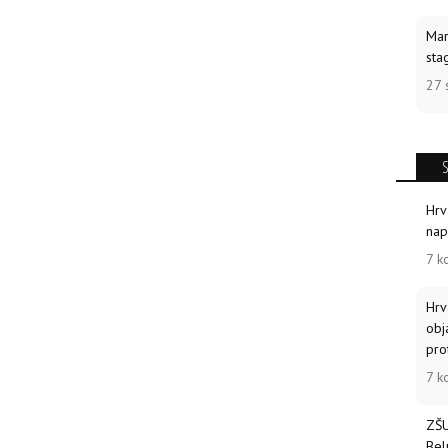
Mar
sta
27 
Hrv
nap
7 k
Hrv
obj
pro
7 k
ZŠU
Bel