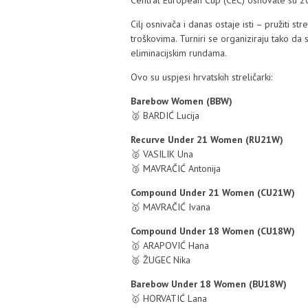
Central European Cup (CEC) osnovale su 2010
Cilj osnivača i danas ostaje isti – pružiti s
troškovima. Turniri se organiziraju tako da 
eliminacijskim rundama.
Ovo su uspjesi hrvatskih streličarki:
Barebow Women (BBW)
🥈 BARDIĆ Lucija
Recurve Under 21 Women (RU21W)
🥈 VASILIK Una
🥉 MAVRAČIĆ Antonija
Compound Under 21 Women (CU21W)
🥇 MAVRAČIĆ Ivana
Compound Under 18 Women (CU18W)
🥇 ARAPOVIĆ Hana
🥈 ŽUGEC Nika
Barebow Under 18 Women (BU18W)
🥇 HORVATIĆ Lana