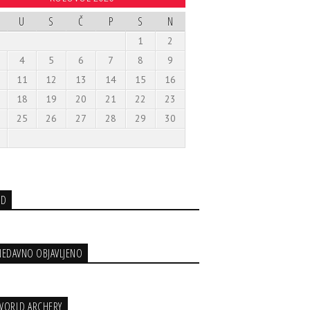
U
S
Č
P
S
N
1
2
4
5
6
7
8
9
11
12
13
14
15
16
18
19
20
21
22
23
25
26
27
28
29
30
3D
NEDAVNO OBJAVLJENO
WORLD ARCHERY