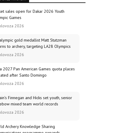
ket sales open for Dakar 2026 Youth
mpic Games
olovoza 2026
alympic gold medallist Matt Stutzman
urns to archery, targeting LA28 Olympics
olovoza 2026
a 2027 Pan American Games quota places
ated after Santo Domingo
olovoza 2026
tain’s Finnegan and Hicks set youth, senior
ebow mixed team world records
olovoza 2026
ld Archery Knowledge Sharing
munications programme expands