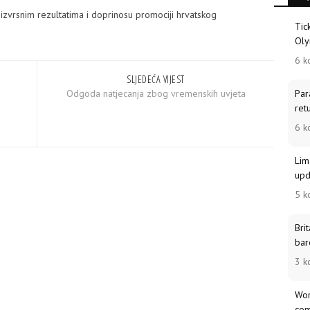
 izvrsnim rezultatima i doprinosu promociji hrvatskog
Tic
Oly
6 k
SLJEDEĆA VIJEST
Odgoda natjecanja zbog vremenskih uvjeta
Par
ret
6 k
Lim
upd
5 k
Bri
bar
3 k
Wor
com