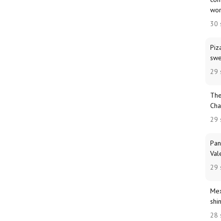
wor
30 
Piz
swe
29 
The
Cha
29 
Pan
Val
29 
Mex
shi
28 