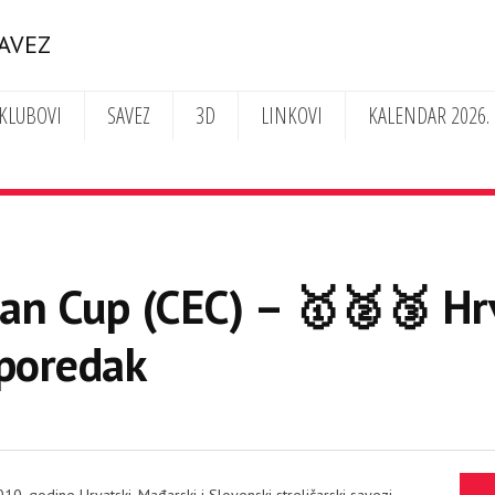
SAVEZ
KLUBOVI
SAVEZ
3D
LINKOVI
KALENDAR 2026.
an Cup (CEC) – 🥇🥈🥉 Hrv
 poredak