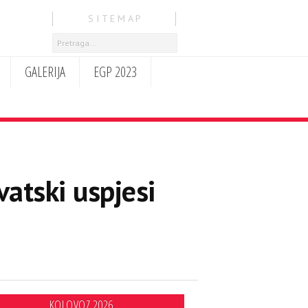
S I T E M A P
GALERIJA
EGP 2023
atski uspjesi
KOLOVOZ 2026