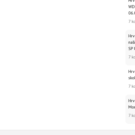
Hrv
WDF
06.
7 k
Hrv
naš
SP 
7 k
Hrv
sko
7 k
Hrv
Mon
7 k