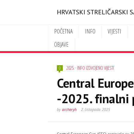
HRVATSKI STRELIČARSKI 
POČETNA
INFO
VIJESTI
OBJAVE
2025.
·
INFO IZDVOJENO VIJESTI
0
Central Europe
-2025. finalni
by
archeryh
2. listopada 2025