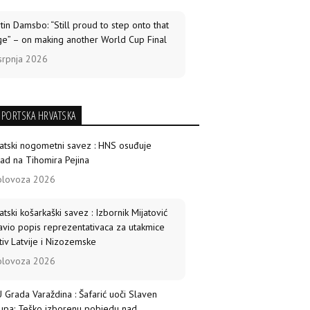
tin Damsbo: “Still proud to step onto that
ge” – on making another World Cup Final
srpnja 2026
SPORTSKA HRVATSKA
atski nogometni savez : HNS osuđuje
ad na Tihomira Pejina
olovoza 2026
atski košarkaški savez : Izbornik Mijatović
avio popis reprezentativaca za utakmice
tiv Latvije i Nizozemske
olovoza 2026
 Grada Varaždina : Šafarić uoči Slaven
upa: Teško izborenu pobjedu nad