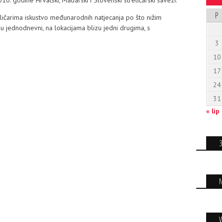
. godine Hrvatski, Mađarski i Slovenski streličarski savezi.
P
treličarima iskustvo međunarodnih natjecanja po što nižim
su jednodnevni, na lokacijama blizu jedni drugima, s
3
10
17
24
31
« lip