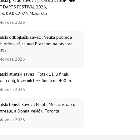
atski pikado savez ⓕ: CROATIA SUMMER
 DARTS FESTIVAL 2026,
08.-09.08.2026. Makarska
olovoza 2026
atski odbojkaški savez : Velika pobjeda
ih odbojkašica nad Brazilom na otvaranju
U17
olovoza 2026
atski atletski savez : Fotak 11. u finalu
ka u dalj, Jezernik bez finala na 400 m
olovoza 2026
atski teniski savez : Nikola Mektić ispao u
trealu, a Donna Vekić u Torontu
olovoza 2026