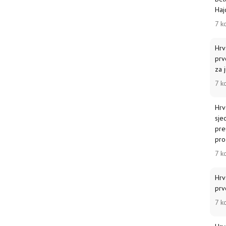
Haj
7 k
Hrv
prv
za j
7 k
Hrv
sje
pre
pro
7 k
Hrv
prv
7 k