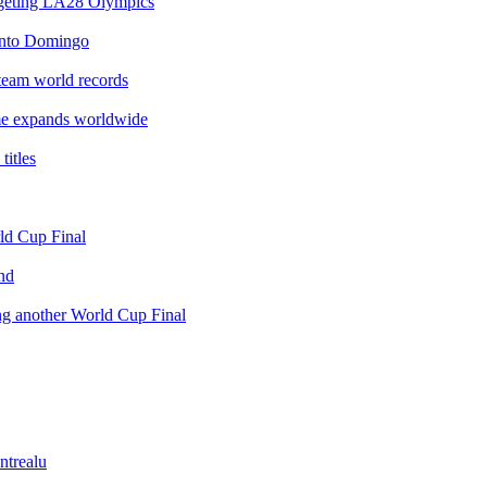
argeting LA28 Olympics
anto Domingo
team world records
e expands worldwide
itles
rld Cup Final
nd
ing another World Cup Final
ntrealu