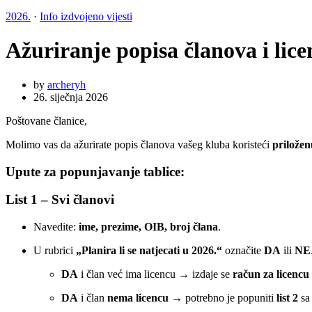
2026.
·
Info izdvojeno vijesti
Ažuriranje popisa članova i lice
by
archeryh
26. siječnja 2026
Poštovane članice,
Molimo vas da ažurirate popis članova vašeg kluba koristeći
priložen
Upute za popunjavanje tablice:
List 1 – Svi članovi
Navedite:
ime, prezime, OIB, broj člana
.
U rubrici
„Planira li se natjecati u 2026.“
označite
DA
ili
NE
DA
i član već ima licencu → izdaje se
račun za licencu
DA
i član
nema licencu
→ potrebno je popuniti
list 2
sa