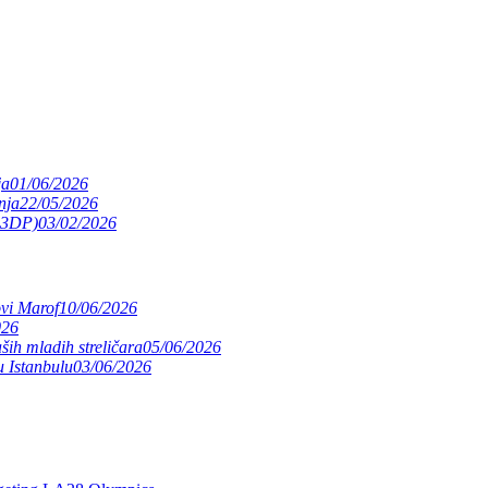
ja
01/06/2026
nja
22/05/2026
(S3DP)
03/02/2026
ovi Marof
10/06/2026
026
ših mladih streličara
05/06/2026
 Istanbulu
03/06/2026