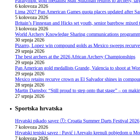
Paralympic gold medallist Matt Stutzman returns to archery, t
6 kolovoza 2026
Lima 2027 Pan American Games quota places updated after S
5 kolovoza 2026
Britain’s Finnegan and Hicks set youth, senior barebow mixed 
3 kolovoza 2026
World Archery Knowledge Sharing communications programm
30 srpnja 2026
Pizarro, Lopez win compound golds as Mexico sweeps recurve t
29 srpnja 2026
The best archers at the 2026 African Archery Championships
29 srpnja 2026
Pan American gold medallists Grande, Valencia to shoot at Wo
29 srpnja 2026
Mexico retains recurve crown as El Salvador shines in compou
28 srpnja 2026
Martin Damsbo: “Still proud to step onto that stage” – on mak
27 srpnja 2026
Sportska hrvatska
Hrvatski pikado savez ⓕ: Croatia Summer Darts Festival 2026
7 kolovoza 2026
Hrvatski teniski savez : Pavić i Arevalo krenuli pobjedom u Mo
7 kolovoza 2026