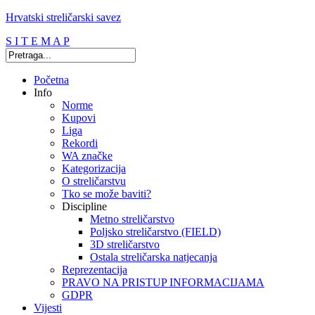
Hrvatski streličarski savez
S I T E M A P
Početna
Info
Norme
Kupovi
Liga
Rekordi
WA značke
Kategorizacija
O streličarstvu
Tko se može baviti?
Discipline
Metno streličarstvo
Poljsko streličarstvo (FIELD)
3D streličarstvo
Ostala streličarska natjecanja
Reprezentacija
PRAVO NA PRISTUP INFORMACIJAMA
GDPR
Vijesti