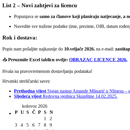
List 2 – Novi zahtjevi za licencu
Popunjava se
samo za članove koji planiraju natjecanje, a 
Navedite sve tražene podatke (ime, prezime, OIB, datum rođenja,
Rok i dostava:
Popis nam pošaljite najkasnije do
10.veljače 2026.
na e-mail:
zastit
📥
Preuzmite Excel tablicu ovdje:
OBRAZAC LICENCE 2026.
Hvala na pravovremenom dostavljanju podataka!
Hrvatski streličarski savez
Prethodna vijest
Sjajan nastup Amande Mlinarić u Nîmesu – s
Sljedeća vijest
Redovna sjednica Skupštine 14.02.2025.
kolovoz 2026
P
U
S
Č
P
S
N
1
2
3
4
5
6
7
8
9