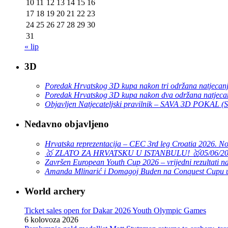
10
11
12
13
14
15
16
17
18
19
20
21
22
23
24
25
26
27
28
29
30
31
« lip
3D
Poredak Hrvatskog 3D kupa nakon tri održana natjecan
Poredak Hrvatskog 3D kupa nakon dva održana natjeca
Objavljen Natjecateljski pravilnik – SAVA 3D POKAL 
Nedavno objavljeno
Hrvatska reprezentacija – CEC 3rd leg Croatia 2026. N
🥇 ZLATO ZA HRVATSKU U ISTANBULU! 🥇
05/06/2
Završen European Youth Cup 2026 – vrijedni rezultati na
Amanda Mlinarić i Domagoj Buden na Conquest Cupu u
World archery
Ticket sales open for Dakar 2026 Youth Olympic Games
6 kolovoza 2026