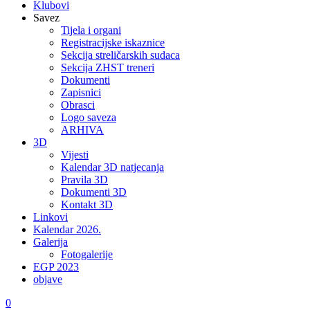
Klubovi
Savez
Tijela i organi
Registracijske iskaznice
Sekcija streličarskih sudaca
Sekcija ZHST treneri
Dokumenti
Zapisnici
Obrasci
Logo saveza
ARHIVA
3D
Vijesti
Kalendar 3D natjecanja
Pravila 3D
Dokumenti 3D
Kontakt 3D
Linkovi
Kalendar 2026.
Galerija
Fotogalerije
EGP 2023
objave
0