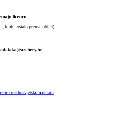
nemaju licencu
.
 klub i ostalo prema tablici).
apodataka@archery.hr
rebro među svjetskom elitom