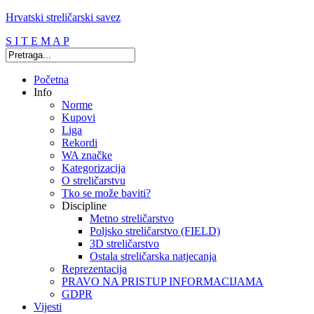
Hrvatski streličarski savez
S I T E M A P
Početna
Info
Norme
Kupovi
Liga
Rekordi
WA značke
Kategorizacija
O streličarstvu
Tko se može baviti?
Discipline
Metno streličarstvo
Poljsko streličarstvo (FIELD)
3D streličarstvo
Ostala streličarska natjecanja
Reprezentacija
PRAVO NA PRISTUP INFORMACIJAMA
GDPR
Vijesti