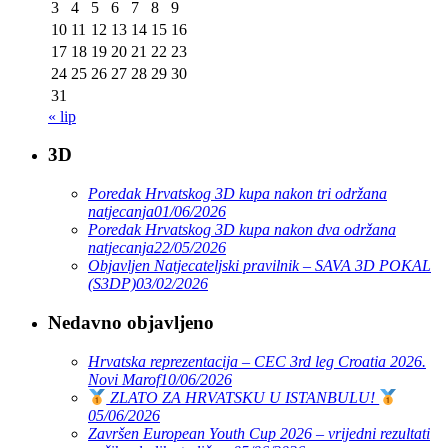
3
4
5
6
7
8
9
10
11
12
13
14
15
16
17
18
19
20
21
22
23
24
25
26
27
28
29
30
31
« lip
3D
Poredak Hrvatskog 3D kupa nakon tri održana
natjecanja
01/06/2026
Poredak Hrvatskog 3D kupa nakon dva održana
natjecanja
22/05/2026
Objavljen Natjecateljski pravilnik – SAVA 3D POKAL
(S3DP)
03/02/2026
Nedavno objavljeno
Hrvatska reprezentacija – CEC 3rd leg Croatia 2026.
Novi Marof
10/06/2026
ZLATO ZA HRVATSKU U ISTANBULU!
05/06/2026
Završen European Youth Cup 2026 – vrijedni rezultati