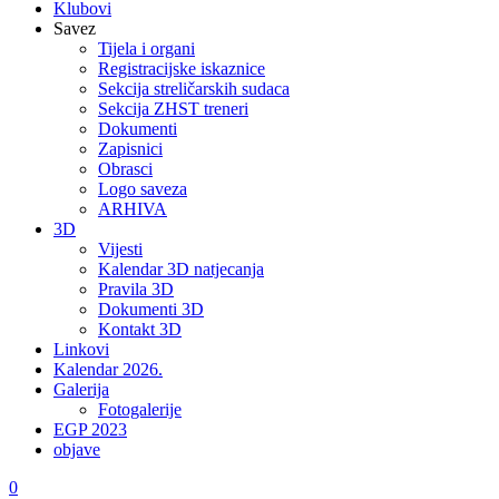
Klubovi
Savez
Tijela i organi
Registracijske iskaznice
Sekcija streličarskih sudaca
Sekcija ZHST treneri
Dokumenti
Zapisnici
Obrasci
Logo saveza
ARHIVA
3D
Vijesti
Kalendar 3D natjecanja
Pravila 3D
Dokumenti 3D
Kontakt 3D
Linkovi
Kalendar 2026.
Galerija
Fotogalerije
EGP 2023
objave
0