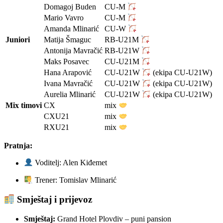
Domagoj Buden
CU-M
Mario Vavro
CU-M
Amanda Mlinarić
CU-W
Juniori
Matija Šmaguc
RB-U21M
Antonija Mavračić
RB-U21W
Maks Posavec
CU-U21M
Hana Arapović
CU-U21W
(ekipa CU-U21W)
Ivana Mavračić
CU-U21W
(ekipa CU-U21W)
Aurelia Mlinarić
CU-U21W
(ekipa CU-U21W)
Mix timovi
CX
mix
CXU21
mix
RXU21
mix
Pratnja:
Voditelj: Alen Kiđemet
Trener: Tomislav Mlinarić
Smještaj i prijevoz
Smještaj:
Grand Hotel Plovdiv – puni pansion