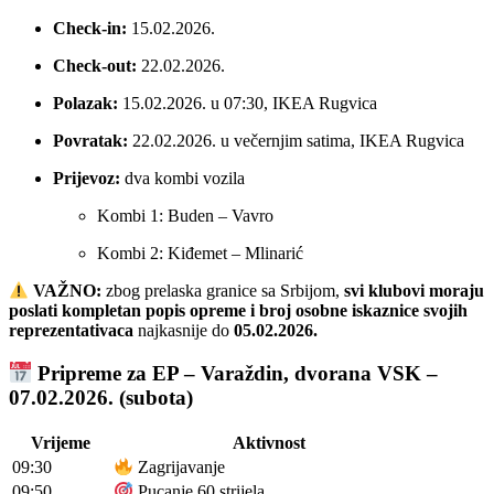
Check-in:
15.02.2026.
Check-out:
22.02.2026.
Polazak:
15.02.2026. u 07:30, IKEA Rugvica
Povratak:
22.02.2026. u večernjim satima, IKEA Rugvica
Prijevoz:
dva kombi vozila
Kombi 1: Buden – Vavro
Kombi 2: Kiđemet – Mlinarić
VAŽNO:
zbog prelaska granice sa Srbijom,
svi klubovi moraju
poslati kompletan popis opreme i broj osobne iskaznice svojih
reprezentativaca
najkasnije do
05.02.2026.
Pripreme za EP – Varaždin, dvorana VSK –
07.02.2026. (subota)
Vrijeme
Aktivnost
09:30
Zagrijavanje
09:50
Pucanje 60 strijela