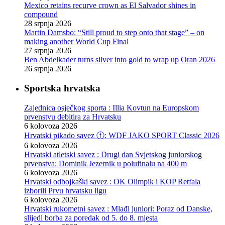
Mexico retains recurve crown as El Salvador shines in
compound
28 srpnja 2026
Martin Damsbo: “Still proud to step onto that stage” – on
making another World Cup Final
27 srpnja 2026
Ben Abdelkader turns silver into gold to wrap up Oran 2026
26 srpnja 2026
Sportska hrvatska
Zajednica osječkog sporta : Illia Kovtun na Europskom
prvenstvu debitira za Hrvatsku
6 kolovoza 2026
Hrvatski pikado savez ⓕ: WDF JAKO SPORT Classic 2026
6 kolovoza 2026
Hrvatski atletski savez : Drugi dan Svjetskog juniorskog
prvenstva: Dominik Jezernik u polufinalu na 400 m
6 kolovoza 2026
Hrvatski odbojkaški savez : OK Olimpik i KOP Retfala
izborili Prvu hrvatsku ligu
6 kolovoza 2026
Hrvatski rukometni savez : Mlađi juniori: Poraz od Danske,
slijedi borba za poredak od 5. do 8. mjesta