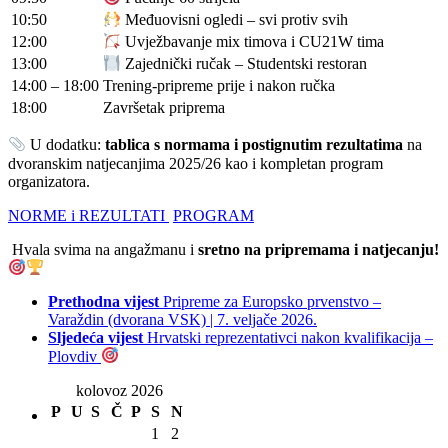
10:50
Međuovisni ogledi – svi protiv svih
12:00
Uvježbavanje mix timova i CU21W tima
13:00
Zajednički ručak – Studentski restoran
14:00 – 18:00
Trening-pripreme prije i nakon ručka
18:00
Završetak priprema
U dodatku:
tablica s normama i postignutim rezultatima
na
dvoranskim natjecanjima 2025/26 kao i kompletan program
organizatora.
NORME i REZULTATI
PROGRAM
Hvala svima na angažmanu i
sretno na pripremama i natjecanju!
Prethodna vijest
Pripreme za Europsko prvenstvo –
Varaždin (dvorana VSK) | 7. veljače 2026.
Sljedeća vijest
Hrvatski reprezentativci nakon kvalifikacija –
Plovdiv
kolovoz 2026
P
U
S
Č
P
S
N
1
2