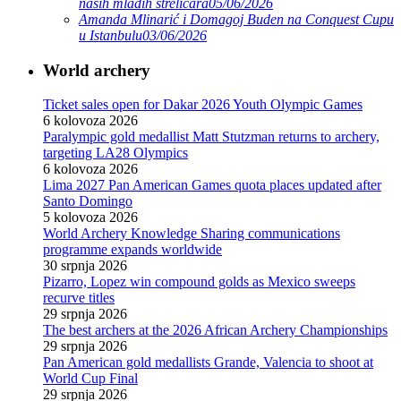
naših mladih streličara
05/06/2026
Amanda Mlinarić i Domagoj Buden na Conquest Cupu
u Istanbulu
03/06/2026
World archery
Ticket sales open for Dakar 2026 Youth Olympic Games
6 kolovoza 2026
Paralympic gold medallist Matt Stutzman returns to archery,
targeting LA28 Olympics
6 kolovoza 2026
Lima 2027 Pan American Games quota places updated after
Santo Domingo
5 kolovoza 2026
World Archery Knowledge Sharing communications
programme expands worldwide
30 srpnja 2026
Pizarro, Lopez win compound golds as Mexico sweeps
recurve titles
29 srpnja 2026
The best archers at the 2026 African Archery Championships
29 srpnja 2026
Pan American gold medallists Grande, Valencia to shoot at
World Cup Final
29 srpnja 2026