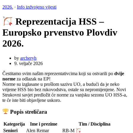
2026.
·
Info izdvojeno vijesti
Reprezentacija HSS –
Europsko prvenstvo Plovdiv
2026.
by
archeryh
9. veljače 2026
Čestitamo svim našim reprezentativcima koji su ostvarili po
dvije
norme
za odlazak na EP!
Norme su izglasane u prošlom sazivu UO, a budući da je neko
vrijeme HSS bio bez rukovodstva, ostale su nepromijenjene. Novi
Strukovni savjet predložit će norme za vanjsku sezonu UO HSS-a,
te će iste biti objavljene uskoro.
Popis streličara
Kategorija
Ime i prezime
Tim / Disciplina
Seniori
Alen Remar
RB-M