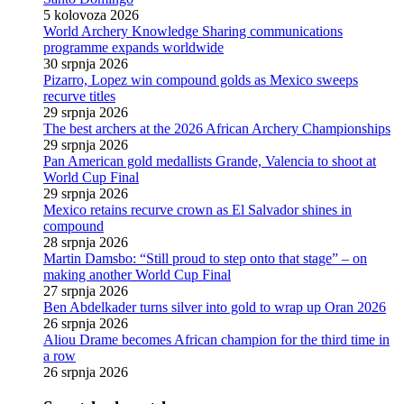
5 kolovoza 2026
World Archery Knowledge Sharing communications
programme expands worldwide
30 srpnja 2026
Pizarro, Lopez win compound golds as Mexico sweeps
recurve titles
29 srpnja 2026
The best archers at the 2026 African Archery Championships
29 srpnja 2026
Pan American gold medallists Grande, Valencia to shoot at
World Cup Final
29 srpnja 2026
Mexico retains recurve crown as El Salvador shines in
compound
28 srpnja 2026
Martin Damsbo: “Still proud to step onto that stage” – on
making another World Cup Final
27 srpnja 2026
Ben Abdelkader turns silver into gold to wrap up Oran 2026
26 srpnja 2026
Aliou Drame becomes African champion for the third time in
a row
26 srpnja 2026