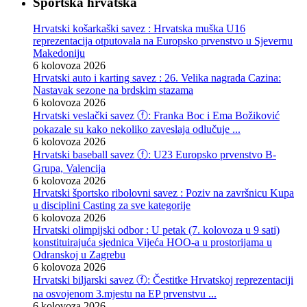
Sportska hrvatska
Hrvatski košarkaški savez : Hrvatska muška U16
reprezentacija otputovala na Europsko prvenstvo u Sjevernu
Makedoniju
6 kolovoza 2026
Hrvatski auto i karting savez : 26. Velika nagrada Cazina:
Nastavak sezone na brdskim stazama
6 kolovoza 2026
Hrvatski veslački savez ⓕ: Franka Boc i Ema Božiković
pokazale su kako nekoliko zaveslaja odlučuje ...
6 kolovoza 2026
Hrvatski baseball savez ⓕ: U23 Europsko prvenstvo B-
Grupa, Valencija
6 kolovoza 2026
Hrvatski športsko ribolovni savez : Poziv na završnicu Kupa
u disciplini Casting za sve kategorije
6 kolovoza 2026
Hrvatski olimpijski odbor : U petak (7. kolovoza u 9 sati)
konstituirajuća sjednica Vijeća HOO-a u prostorijama u
Odranskoj u Zagrebu
6 kolovoza 2026
Hrvatski biljarski savez ⓕ: Čestitke Hrvatskoj reprezentaciji
na osvojenom 3.mjestu na EP prvenstvu ...
6 kolovoza 2026