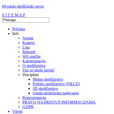
Hrvatski streličarski savez
S I T E M A P
Početna
Info
Norme
Kupovi
Liga
Rekordi
WA značke
Kategorizacija
O streličarstvu
Tko se može baviti?
Discipline
Metno streličarstvo
Poljsko streličarstvo (FIELD)
3D streličarstvo
Ostala streličarska natjecanja
Reprezentacija
PRAVO NA PRISTUP INFORMACIJAMA
GDPR
Vijesti