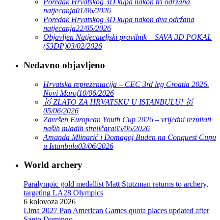
Poredak Hrvatskog 3D kupa nakon tri održana
natjecanja
01/06/2026
Poredak Hrvatskog 3D kupa nakon dva održana
natjecanja
22/05/2026
Objavljen Natjecateljski pravilnik – SAVA 3D POKAL
(S3DP)
03/02/2026
Nedavno objavljeno
Hrvatska reprezentacija – CEC 3rd leg Croatia 2026.
Novi Marof
10/06/2026
🥇 ZLATO ZA HRVATSKU U ISTANBULU! 🥇
05/06/2026
Završen European Youth Cup 2026 – vrijedni rezultati
naših mladih streličara
05/06/2026
Amanda Mlinarić i Domagoj Buden na Conquest Cupu
u Istanbulu
03/06/2026
World archery
Paralympic gold medallist Matt Stutzman returns to archery,
targeting LA28 Olympics
6 kolovoza 2026
Lima 2027 Pan American Games quota places updated after
Santo Domingo