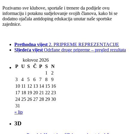
Pozivamo sve klubove, sportaše i trenere da podijele ovu
informaciju i potaknu sudjelovanje svojih članova, kako bi se
dodatno ojačala antidoping edukacija unutar naše sportske
zajednice.
Prethodna vijest
2. PRIPREME REPREZENTACIJE
Sljedeća vijest
Održane druge pripreme – pregled rezultata
kolovoz 2026
P
U
S
Č
P
S
N
1
2
3
4
5
6
7
8
9
10
11
12
13
14
15
16
17
18
19
20
21
22
23
24
25
26
27
28
29
30
31
« lip
3D