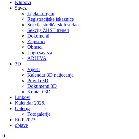
Klubovi
Savez
Tijela i organi
Registracijske iskaznice
Sekcija streličarskih sudaca
Sekcija ZHST treneri
Dokumenti
Zapisnici
Obrasci
Logo saveza
ARHIVA
3D
Vijesti
Kalendar 3D natjecanja
Pravila 3D
Dokumenti 3D
Kontakt 3D
Linkovi
Kalendar 2026.
Galerija
Fotogalerije
EGP 2023
objave
0