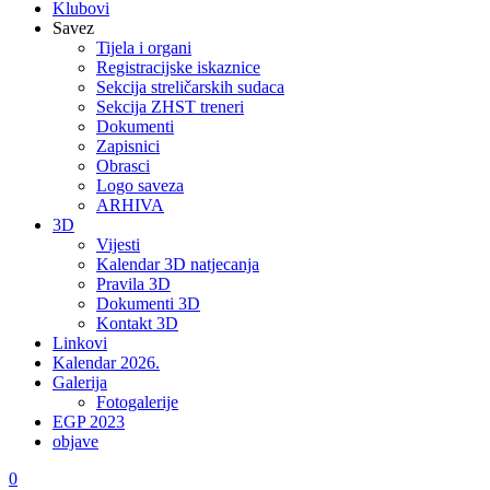
Klubovi
Savez
Tijela i organi
Registracijske iskaznice
Sekcija streličarskih sudaca
Sekcija ZHST treneri
Dokumenti
Zapisnici
Obrasci
Logo saveza
ARHIVA
3D
Vijesti
Kalendar 3D natjecanja
Pravila 3D
Dokumenti 3D
Kontakt 3D
Linkovi
Kalendar 2026.
Galerija
Fotogalerije
EGP 2023
objave
0