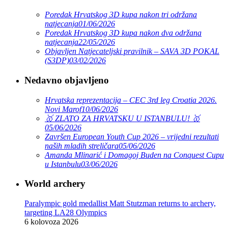
Poredak Hrvatskog 3D kupa nakon tri održana
natjecanja
01/06/2026
Poredak Hrvatskog 3D kupa nakon dva održana
natjecanja
22/05/2026
Objavljen Natjecateljski pravilnik – SAVA 3D POKAL
(S3DP)
03/02/2026
Nedavno objavljeno
Hrvatska reprezentacija – CEC 3rd leg Croatia 2026.
Novi Marof
10/06/2026
🥇 ZLATO ZA HRVATSKU U ISTANBULU! 🥇
05/06/2026
Završen European Youth Cup 2026 – vrijedni rezultati
naših mladih streličara
05/06/2026
Amanda Mlinarić i Domagoj Buden na Conquest Cupu
u Istanbulu
03/06/2026
World archery
Paralympic gold medallist Matt Stutzman returns to archery,
targeting LA28 Olympics
6 kolovoza 2026