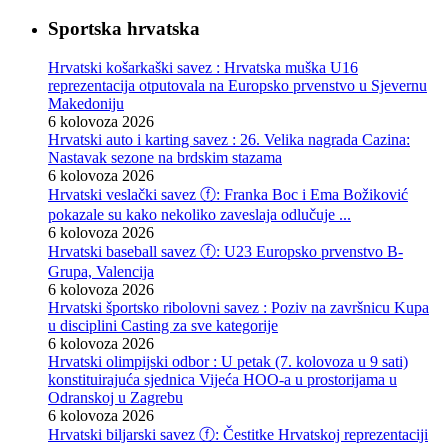
Sportska hrvatska
Hrvatski košarkaški savez : Hrvatska muška U16
reprezentacija otputovala na Europsko prvenstvo u Sjevernu
Makedoniju
6 kolovoza 2026
Hrvatski auto i karting savez : 26. Velika nagrada Cazina:
Nastavak sezone na brdskim stazama
6 kolovoza 2026
Hrvatski veslački savez ⓕ: Franka Boc i Ema Božiković
pokazale su kako nekoliko zaveslaja odlučuje ...
6 kolovoza 2026
Hrvatski baseball savez ⓕ: U23 Europsko prvenstvo B-
Grupa, Valencija
6 kolovoza 2026
Hrvatski športsko ribolovni savez : Poziv na završnicu Kupa
u disciplini Casting za sve kategorije
6 kolovoza 2026
Hrvatski olimpijski odbor : U petak (7. kolovoza u 9 sati)
konstituirajuća sjednica Vijeća HOO-a u prostorijama u
Odranskoj u Zagrebu
6 kolovoza 2026
Hrvatski biljarski savez ⓕ: Čestitke Hrvatskoj reprezentaciji