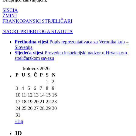
SISCIA
ŽMINJ
FRANKOPANSKI STRJELIČARI
NACRT PRIJEDLOGA STATUTA
Prethodna vijest
Popis reprezentativaca za Veronika kup –
Slovenija
Sljedeća vijest
Proveden inspekcijski nadzor u Hrvatskom
streličarskom savezu
kolovoz 2026
P
U
S
Č
P
S
N
1
2
3
4
5
6
7
8
9
10
11
12
13
14
15
16
17
18
19
20
21
22
23
24
25
26
27
28
29
30
31
« lip
3D