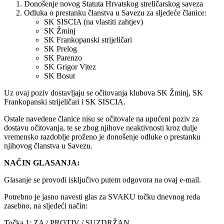
Donošenje novog Statuta Hrvatskog streličarskog saveza
Odluka o prestanku članstva u Savezu za sljedeće članice:
SK SISCIA (na vlastiti zahtjev)
SK Žminj
SK Frankopanski strijeličari
SK Prelog
SK Parenzo
SK Grigor Vitez
SK Bosut
Uz ovaj poziv dostavljaju se očitovanja klubova SK Žminj, SK
Frankopanski strijeličari i SK SISCIA.
Ostale navedene članice nisu se očitovale na upućeni poziv za
dostavu očitovanja, te se zbog njihove neaktivnosti kroz dulje
vremensko razdoblje proženo je donošenje odluke o prestanku
njihovog članstva u Savezu.
NAČIN GLASANJA:
Glasanje se provodi isključivo putem odgovora na ovaj e-mail.
Potrebno je jasno navesti glas za SVAKU točku dnevnog reda
zasebno, na sljedeći način:
Točka 1: ZA / PROTIV / SUZDRŽAN