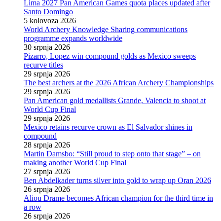
Lima 2027 Pan American Games quota places updated after
Santo Domingo
5 kolovoza 2026
World Archery Knowledge Sharing communications
programme expands worldwide
30 srpnja 2026
Pizarro, Lopez win compound golds as Mexico sweeps
recurve titles
29 srpnja 2026
The best archers at the 2026 African Archery Championships
29 srpnja 2026
Pan American gold medallists Grande, Valencia to shoot at
World Cup Final
29 srpnja 2026
Mexico retains recurve crown as El Salvador shines in
compound
28 srpnja 2026
Martin Damsbo: “Still proud to step onto that stage” – on
making another World Cup Final
27 srpnja 2026
Ben Abdelkader turns silver into gold to wrap up Oran 2026
26 srpnja 2026
Aliou Drame becomes African champion for the third time in
a row
26 srpnja 2026