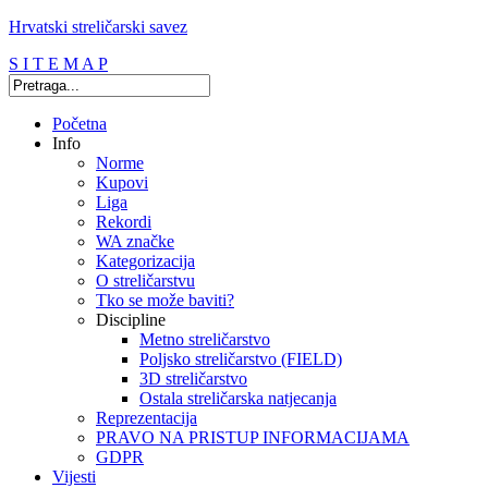
Hrvatski streličarski savez
S I T E M A P
Početna
Info
Norme
Kupovi
Liga
Rekordi
WA značke
Kategorizacija
O streličarstvu
Tko se može baviti?
Discipline
Metno streličarstvo
Poljsko streličarstvo (FIELD)
3D streličarstvo
Ostala streličarska natjecanja
Reprezentacija
PRAVO NA PRISTUP INFORMACIJAMA
GDPR
Vijesti