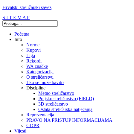
Hrvatski streličarski savez
S I T E M A P
Početna
Info
Norme
Kupovi
Liga
Rekordi
WA značke
Kategorizacija
O streličarstvu
Tko se može baviti?
Discipline
Metno streličarstvo
Poljsko streličarstvo (FIELD)
3D streličarstvo
Ostala streličarska natjecanja
Reprezentacija
PRAVO NA PRISTUP INFORMACIJAMA
GDPR
Vijesti