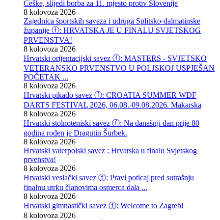
Češke, slijedi borba za 11. mjesto protiv Slovenije
8 kolovoza 2026
Zajednica športskih saveza i udruga Splitsko-dalmatinske
županije ⓕ: HRVATSKA JE U FINALU SVJETSKOG
PRVENSTVA!
8 kolovoza 2026
Hrvatski orijentacijski savez ⓕ: MASTERS - SVJETSKO
VETERANSKO PRVENSTVO U POLJSKOJ USPJEŠAN
POČETAK ...
8 kolovoza 2026
Hrvatski pikado savez ⓕ: CROATIA SUMMER WDF
DARTS FESTIVAL 2026, 06.08.-09.08.2026. Makarska
8 kolovoza 2026
Hrvatski stolnoteniski savez ⓕ: Na današnji dan prije 80
godina rođen je Dragutin Šurbek.
8 kolovoza 2026
Hrvatski vaterpolski savez : Hrvatska u finalu Svjetskog
prvenstva!
8 kolovoza 2026
Hrvatski veslački savez ⓕ: Pravi poticaj pred sutrašnju
finalnu utrku članovima osmerca dala ...
8 kolovoza 2026
Hrvatski gimnastički savez ⓕ: Welcome to Zagreb!
8 kolovoza 2026