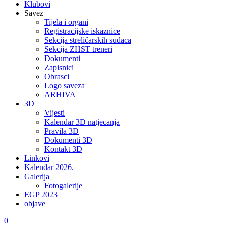
Klubovi
Savez
Tijela i organi
Registracijske iskaznice
Sekcija streličarskih sudaca
Sekcija ZHST treneri
Dokumenti
Zapisnici
Obrasci
Logo saveza
ARHIVA
3D
Vijesti
Kalendar 3D natjecanja
Pravila 3D
Dokumenti 3D
Kontakt 3D
Linkovi
Kalendar 2026.
Galerija
Fotogalerije
EGP 2023
objave
0