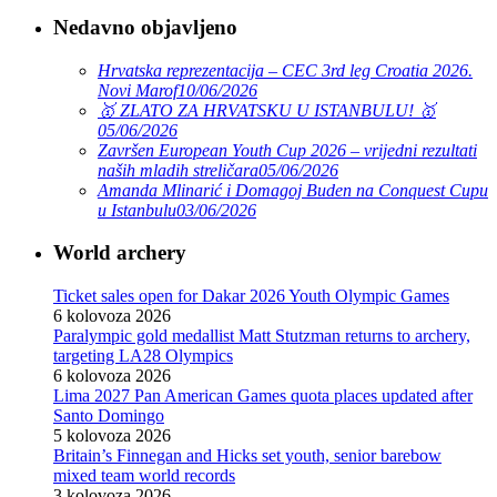
Nedavno objavljeno
Hrvatska reprezentacija – CEC 3rd leg Croatia 2026.
Novi Marof
10/06/2026
🥇 ZLATO ZA HRVATSKU U ISTANBULU! 🥇
05/06/2026
Završen European Youth Cup 2026 – vrijedni rezultati
naših mladih streličara
05/06/2026
Amanda Mlinarić i Domagoj Buden na Conquest Cupu
u Istanbulu
03/06/2026
World archery
Ticket sales open for Dakar 2026 Youth Olympic Games
6 kolovoza 2026
Paralympic gold medallist Matt Stutzman returns to archery,
targeting LA28 Olympics
6 kolovoza 2026
Lima 2027 Pan American Games quota places updated after
Santo Domingo
5 kolovoza 2026
Britain’s Finnegan and Hicks set youth, senior barebow
mixed team world records
3 kolovoza 2026