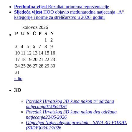
Prethodna vijest
Rezultati priprema reprezentacije
Sljedeća vijest
HOO objavio međunarodna natjecanja „A“
kategorije i norme za streličarstvo u 2026. godini
kolovoz 2026
P
U
S
Č
P
S
N
1
2
3
4
5
6
7
8
9
10
11
12
13
14
15
16
17
18
19
20
21
22
23
24
25
26
27
28
29
30
31
« lip
3D
Poredak Hrvatskog 3D kupa nakon tri održana
natjecanja
01/06/2026
Poredak Hrvatskog 3D kupa nakon dva održana
natjecanja
22/05/2026
Objavljen Natjecateljski pravilnik – SAVA 3D POKAL
(S3DP)
03/02/2026