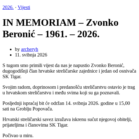
2026.
·
Vijesti
IN MEMORIAM – Zvonko
Beronić – 1961. – 2026.
by
archeryh
11. svibnja 2026
S tugom smo primili vijest da nas je napustio Zvonko Beronić,
dugogodišnji član hrvatske streličarske zajednice i jedan od osnivača
SK Tigar.
Svojim radom, doprinosom i predanošću streličarstvu ostavio je trag
u hrvatskom streličarstvu i među svima koji su ga poznavali.
Posljednji ispraćaj bit će održan 14. svibnja 2026. godine u 15,00
sati na Groblju Popovača.
Hrvatski streličarski savez izražava iskrenu sućut njegovoj obitelji,
prijateljima i članovima SK Tigar.
Počivao u miru.