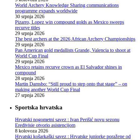
World Archery Knowledge Sharing communications
programme expands worldwide
30 srpnja 2026
Pizarro, Lopez win compound golds as Mexico sweeps
recurve titles
29 srpnja 2026
The best archers at the 2026 African Archery Championships
29 srpnja 2026
Pan American gold medallists Grande, Valencia to shoot at
World Cup Final
29 srpnja 2026
Mexico retains recurve crown as El Salvador shines in
compound
28 srpnja 2026
Martin Damsbo: “Still proud to step onto that stage” – on
making another World Cup Final
27 srpnja 2026
Sportska hrvatska
Hrvatski nogometni savez : Ivan Perišić novu sezonu
Eredivisie otvorio asistencijom
8 kolovoza 2026
Hrvatski košarkaški savez : Hrvatske juniorke poražene od