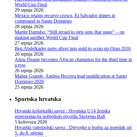
World Cup Final
29 srpnja 2026
Mexico retains recurve crown, El Salvador shines in
compound in Santo Domingo
28 srpnja 2026
Martin Damsbo: “Still proud to step onto that stage” – on
making another World Cup Final
27 srpnja 2026
Ben Abdelkader turns silver into gold to wrap up Oran 2026
26 srpnja 2026
Aliou Drame becomes African champion for the third time in
a row
26 srpnja 2026
Matias Grande, Andrea Becerra lead qualification at Santo
Domingo 2026
25 srpnja 2026
Sportska hrvatska
Hrvatski košarkaški savez : Hrvatska U14 ženska
reprezentacija pobjedom otvorila Slovenia Ball
5 kolovoza 2026
Hrvatski vaterpolski savez : Djevojke u borbu za poredak od
5. do 8. mjesta