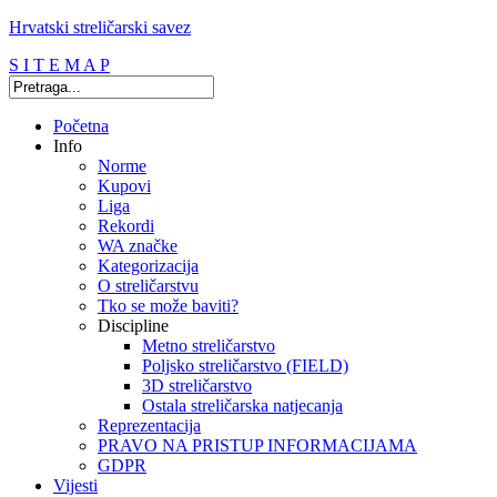
Hrvatski streličarski savez
S I T E M A P
Početna
Info
Norme
Kupovi
Liga
Rekordi
WA značke
Kategorizacija
O streličarstvu
Tko se može baviti?
Discipline
Metno streličarstvo
Poljsko streličarstvo (FIELD)
3D streličarstvo
Ostala streličarska natjecanja
Reprezentacija
PRAVO NA PRISTUP INFORMACIJAMA
GDPR
Vijesti