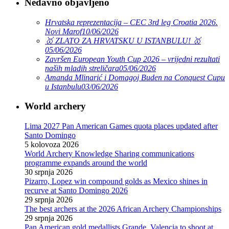
Nedavno objavljeno
Hrvatska reprezentacija – CEC 3rd leg Croatia 2026.
Novi Marof
10/06/2026
🥇 ZLATO ZA HRVATSKU U ISTANBULU! 🥇
05/06/2026
Završen European Youth Cup 2026 – vrijedni rezultati
naših mladih streličara
05/06/2026
Amanda Mlinarić i Domagoj Buden na Conquest Cupu
u Istanbulu
03/06/2026
World archery
Lima 2027 Pan American Games quota places updated after
Santo Domingo
5 kolovoza 2026
World Archery Knowledge Sharing communications
programme expands around the world
30 srpnja 2026
Pizarro, Lopez win compound golds as Mexico shines in
recurve at Santo Domingo 2026
29 srpnja 2026
The best archers at the 2026 African Archery Championships
29 srpnja 2026
Pan American gold medallists Grande, Valencia to shoot at