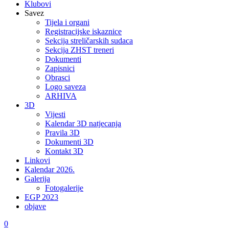
Klubovi
Savez
Tijela i organi
Registracijske iskaznice
Sekcija streličarskih sudaca
Sekcija ZHST treneri
Dokumenti
Zapisnici
Obrasci
Logo saveza
ARHIVA
3D
Vijesti
Kalendar 3D natjecanja
Pravila 3D
Dokumenti 3D
Kontakt 3D
Linkovi
Kalendar 2026.
Galerija
Fotogalerije
EGP 2023
objave
0