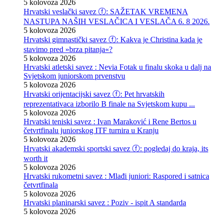
5 kolovoza 2026
Hrvatski veslački savez ⓕ: SAŽETAK VREMENA
NASTUPA NAŠIH VESLAČICA I VESLAČA 6. 8 2026.
5 kolovoza 2026
Hrvatski gimnastički savez ⓕ: Kakva je Christina kada je
stavimo pred »brza pitanja«?
5 kolovoza 2026
Hrvatski atletski savez : Nevia Fotak u finalu skoka u dalj na
Svjetskom juniorskom prvenstvu
5 kolovoza 2026
Hrvatski orijentacijski savez ⓕ: Pet hrvatskih
reprezentativaca izborilo B finale na Svjetskom kupu ...
5 kolovoza 2026
Hrvatski teniski savez : Ivan Maraković i Rene Bertos u
četvrtfinalu juniorskog ITF turnira u Kranju
5 kolovoza 2026
Hrvatski akademski sportski savez ⓕ: pogledaj do kraja, its
worth it
5 kolovoza 2026
Hrvatski rukometni savez : Mlađi juniori: Raspored i satnica
četvrtfinala
5 kolovoza 2026
Hrvatski planinarski savez : Poziv - ispit A standarda
5 kolovoza 2026