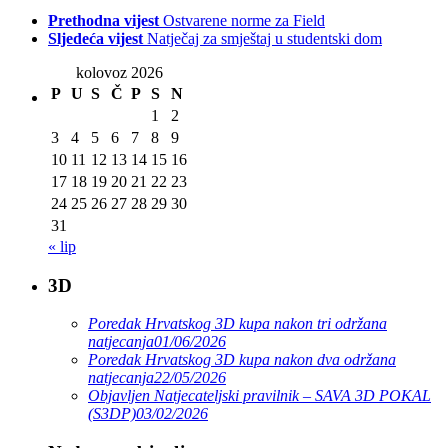
Prethodna vijest
Ostvarene norme za Field
Sljedeća vijest
Natječaj za smještaj u studentski dom
kolovoz 2026
P
U
S
Č
P
S
N
1
2
3
4
5
6
7
8
9
10
11
12
13
14
15
16
17
18
19
20
21
22
23
24
25
26
27
28
29
30
31
« lip
3D
Poredak Hrvatskog 3D kupa nakon tri održana
natjecanja
01/06/2026
Poredak Hrvatskog 3D kupa nakon dva održana
natjecanja
22/05/2026
Objavljen Natjecateljski pravilnik – SAVA 3D POKAL
(S3DP)
03/02/2026