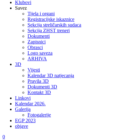
Klubovi
Savez
Tijela i organi
Registracijske iskaznice
Sekcija streličarskih sudaca
Sekcija ZHST treneri
Dokumenti
Zapisnici
Obrasci
Logo saveza
ARHIVA
3D
Vijesti
Kalendar 3D natjecanja
Pravila 3D
Dokumenti 3D
Kontakt 3D
Linkovi
Kalendar 2026.
Galerija
Fotogalerije
EGP 2023
objave
0