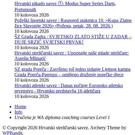
Hrvatski pikado savez ⓕ: Modus Super Series Darts,
Portsmouth
10 kolovoza 2026
Požeški športski savez : Raspored utakmica 10. »Kupa Zlatne
žice Slavonije 2026« (Požega, petak, 28. 08. 2026.)
10 kolovoza 2026
ŠZ Grada Zadra : SVJETSKO ZLATO STIŽE U ZADAR –
DUJE SRZIĆ SVJETSKI PRVAK!
10 kolovoza 2026
Hrvatski streličarski savez : Upoznajte naše mlade streličare:
Aurelia Mlinarić
10 kolovoza 2026
SZ grada Poreča : Završeno još jedno izdanje Ljetnog kampa
Grada Poreča-Parenzo – omiljeno druženje porečke djece
10 kolovoza 2026
Hrvatski atletski savez : Danas počinje Europsko atletsko
prvenstvo - Hrvatsku predstavlja 16 atletičara
10 kolovoza 2026
Home
Info
Uručena je WA diploma coaching courses Level 1
© Copyright 2026 Hrvatski streličarski savez.
Archery Theme by
WPBandit
.