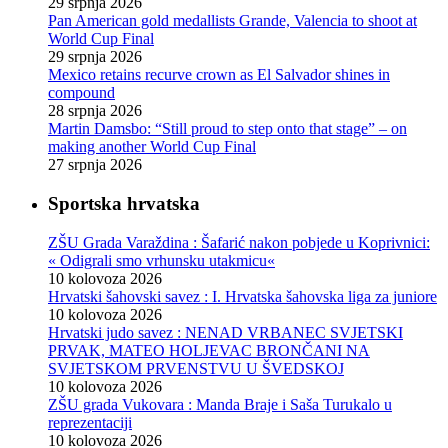
29 srpnja 2026
Pan American gold medallists Grande, Valencia to shoot at
World Cup Final
29 srpnja 2026
Mexico retains recurve crown as El Salvador shines in
compound
28 srpnja 2026
Martin Damsbo: “Still proud to step onto that stage” – on
making another World Cup Final
27 srpnja 2026
Sportska hrvatska
ZŠU Grada Varaždina : Šafarić nakon pobjede u Koprivnici:
« Odigrali smo vrhunsku utakmicu«
10 kolovoza 2026
Hrvatski šahovski savez : I. Hrvatska šahovska liga za juniore
10 kolovoza 2026
Hrvatski judo savez : NENAD VRBANEC SVJETSKI
PRVAK, MATEO HOLJEVAC BRONČANI NA
SVJETSKOM PRVENSTVU U ŠVEDSKOJ
10 kolovoza 2026
ZŠU grada Vukovara : Manda Braje i Saša Turukalo u
reprezentaciji
10 kolovoza 2026