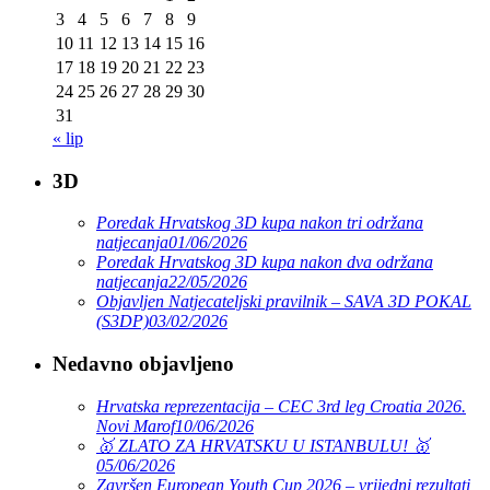
3
4
5
6
7
8
9
10
11
12
13
14
15
16
17
18
19
20
21
22
23
24
25
26
27
28
29
30
31
« lip
3D
Poredak Hrvatskog 3D kupa nakon tri održana
natjecanja
01/06/2026
Poredak Hrvatskog 3D kupa nakon dva održana
natjecanja
22/05/2026
Objavljen Natjecateljski pravilnik – SAVA 3D POKAL
(S3DP)
03/02/2026
Nedavno objavljeno
Hrvatska reprezentacija – CEC 3rd leg Croatia 2026.
Novi Marof
10/06/2026
🥇 ZLATO ZA HRVATSKU U ISTANBULU! 🥇
05/06/2026
Završen European Youth Cup 2026 – vrijedni rezultati