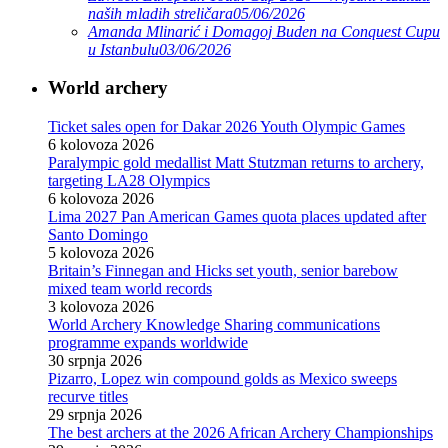
naših mladih streličara
05/06/2026
Amanda Mlinarić i Domagoj Buden na Conquest Cupu
u Istanbulu
03/06/2026
World archery
Ticket sales open for Dakar 2026 Youth Olympic Games
6 kolovoza 2026
Paralympic gold medallist Matt Stutzman returns to archery,
targeting LA28 Olympics
6 kolovoza 2026
Lima 2027 Pan American Games quota places updated after
Santo Domingo
5 kolovoza 2026
Britain’s Finnegan and Hicks set youth, senior barebow
mixed team world records
3 kolovoza 2026
World Archery Knowledge Sharing communications
programme expands worldwide
30 srpnja 2026
Pizarro, Lopez win compound golds as Mexico sweeps
recurve titles
29 srpnja 2026
The best archers at the 2026 African Archery Championships