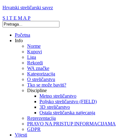
Hrvatski streličarski savez
S I T E M A P
Početna
Info
Norme
Kupovi
Liga
Rekordi
WA značke
Kategorizacija
O streličarstvu
Tko se može baviti?
Discipline
Metno streličarstvo
Poljsko streličarstvo (FIELD)
3D streličarstvo
Ostala streličarska natjecanja
Reprezentacija
PRAVO NA PRISTUP INFORMACIJAMA
GDPR
Vijesti