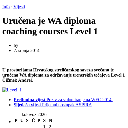
Info
·
Vijesti
Uručena je WA diploma
coaching courses Level 1
by
7. srpnja 2014
U prostorijama Hrvatskog streličarskog saveza svečano je
uručena WA diploma za održavanje trenerskih tečajeva Level 1
Čižmek Andrei.
Prethodna vijest
Poziv za volontiranje na WFC 2014.
Sljedeća vijest
Prijemni postupak ASPIRA
kolovoz 2026
P
U
S
Č
P
S
N
1
2