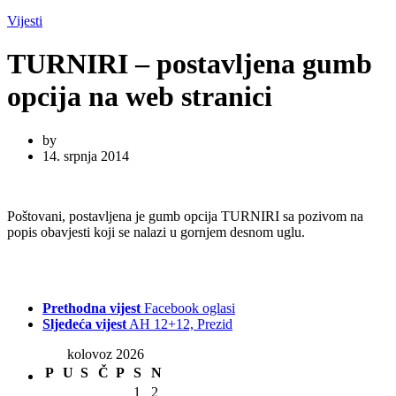
Vijesti
TURNIRI – postavljena gumb
opcija na web stranici
by
14. srpnja 2014
Poštovani, postavljena je gumb opcija TURNIRI sa pozivom na
popis obavjesti koji se nalazi u gornjem desnom uglu.
Prethodna vijest
Facebook oglasi
Sljedeća vijest
AH 12+12, Prezid
kolovoz 2026
P
U
S
Č
P
S
N
1
2