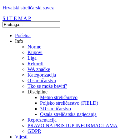
Hrvatski streličarski savez
S I T E M A P
Početna
Info
Norme
Kupovi
Liga
Rekordi
WA značke
Kategorizacija
O streličarstvu
Tko se može baviti?
Discipline
Metno streličarstvo
Poljsko streličarstvo (FIELD)
3D streličarstvo
Ostala streličarska natjecanja
Reprezentacija
PRAVO NA PRISTUP INFORMACIJAMA
GDPR
Vijesti