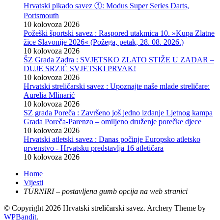
Hrvatski pikado savez ⓕ: Modus Super Series Darts,
Portsmouth
10 kolovoza 2026
Požeški športski savez : Raspored utakmica 10. »Kupa Zlatne
žice Slavonije 2026« (Požega, petak, 28. 08. 2026.)
10 kolovoza 2026
ŠZ Grada Zadra : SVJETSKO ZLATO STIŽE U ZADAR –
DUJE SRZIĆ SVJETSKI PRVAK!
10 kolovoza 2026
Hrvatski streličarski savez : Upoznajte naše mlade streličare:
Aurelia Mlinarić
10 kolovoza 2026
SZ grada Poreča : Završeno još jedno izdanje Ljetnog kampa
Grada Poreča-Parenzo – omiljeno druženje porečke djece
10 kolovoza 2026
Hrvatski atletski savez : Danas počinje Europsko atletsko
prvenstvo - Hrvatsku predstavlja 16 atletičara
10 kolovoza 2026
Home
Vijesti
TURNIRI – postavljena gumb opcija na web stranici
© Copyright 2026 Hrvatski streličarski savez.
Archery Theme by
WPBandit
.