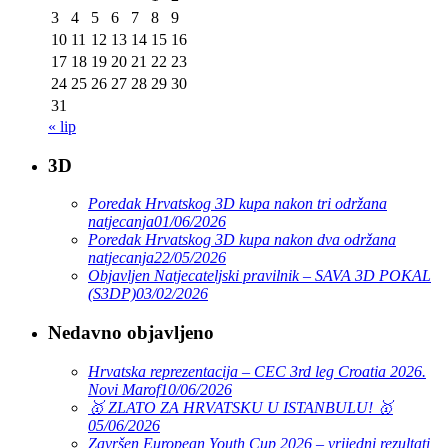
3
4
5
6
7
8
9
10
11
12
13
14
15
16
17
18
19
20
21
22
23
24
25
26
27
28
29
30
31
« lip
3D
Poredak Hrvatskog 3D kupa nakon tri održana
natjecanja
01/06/2026
Poredak Hrvatskog 3D kupa nakon dva održana
natjecanja
22/05/2026
Objavljen Natjecateljski pravilnik – SAVA 3D POKAL
(S3DP)
03/02/2026
Nedavno objavljeno
Hrvatska reprezentacija – CEC 3rd leg Croatia 2026.
Novi Marof
10/06/2026
🥇 ZLATO ZA HRVATSKU U ISTANBULU! 🥇
05/06/2026
Završen European Youth Cup 2026 – vrijedni rezultati