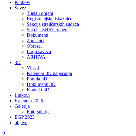
Klubovi
Savez
Tijela i organi
Registracijske iskaznice
Sekcija streličarskih sudaca
Sekcija ZHST treneri
Dokumenti
Zapisnici
Obrasci
Logo saveza
ARHIVA
3D
Vijesti
Kalendar 3D natjecanja
Pravila 3D
Dokumenti 3D
Kontakt 3D
Linkovi
Kalendar 2026.
Galerija
Fotogalerije
EGP 2023
objave
0