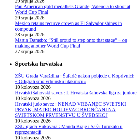
29 srpnja 2026
Pan American gold medallists Grande, Valencia to shoot at
World Cup Final
29 srpnja 2026
Mexico retains recurve crown as El Salvador shines in
compound
28 srpnja 2026
Martin Damsbo: “Still proud to step onto that stage” – on
making another World Cup Final
27 srpnja 2026
Sportska hrvatska
ZŠU Grada Varaždina : Šafarić nakon pobjede u Koprivnici:
« Odigrali smo vrhunsku utakmicu«
10 kolovoza 2026
Hrvatski šahovski savez : I. Hrvatska šahovska liga za juniore
10 kolovoza 2026
Hrvatski judo savez : NENAD VRBANEC SVJETSKI
PRVAK, MATEO HOLJEVAC BRONČANI NA
SVJETSKOM PRVENSTVU U ŠVEDSKOJ
10 kolovoza 2026
ZŠU grada Vukovara : Manda Braje i Saša Turukalo u
reprezentaciji
10 kolovoza 2026