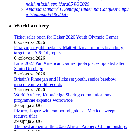
naših mladih streličara
05/06/2026
Amanda Mlinarić i Domagoj Buden na Conquest Cupu
u Istanbulu
03/06/2026
World archery
Ticket sales open for Dakar 2026 Youth Olympic Games
6 kolovoza 2026
Paralympic gold medallist Matt Stutzman returns to archery,
targeting LA28 Olympics
6 kolovoza 2026
Lima 2027 Pan American Games quota places updated after
Santo Domingo
5 kolovoza 2026
Britain’s Finnegan and Hicks set youth, senior barebow
mixed team world records
3 kolovoza 2026
World Archery Knowledge Sharing communications
programme expands worldwide
30 srpnja 2026
Pizarro, Lopez win compound golds as Mexico sweeps
recurve titles
29 srpnja 2026
The best archers at the 2026 African Archery Championships